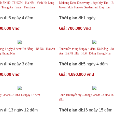
Bắc 5N4Đ: TPHCM - Hà Nội - Vịnh Hạ Long
Mekong Delta Discovery 1 day: My Tho – B
- Tràng An - Sapa - Fansipan
Green-Skin Pomelo Garden Full-Day Tour
n đi:
5 ngày 4 đêm
Thời gian đi:
1 ngày
90.000 vnđ
Giá:
700.000 vnđ
rung 4 ngày 3 đêm: Đà Nẵng - Bà Nà - Hội An
Tour miền trung 5 ngày 4 đêm: Đà Nẵng - Sơ
g Phong Nha
An - Bà Nà hills - Huế - Động Phong Nha
n đi:
4 ngày 3 đêm
Thời gian đi:
5 ngày 4 đêm
90.000 vnđ
Giá:
4.690.000 vnđ
g Canada – Cuba 13 ngày 12 đêm
Tour liên tuyến tây – đông Canada – Cuba 16
đêm
n đi:
13 ngày 12 đêm
Thời gian đi:
16 ngày 15 đêm