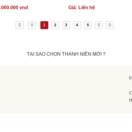
.000.000 vnđ
Giá:
Liên hệ
1
2
3
4
5
TẠI SAO CHỌN THANH NIÊN MỚI ?
Đ
C
H