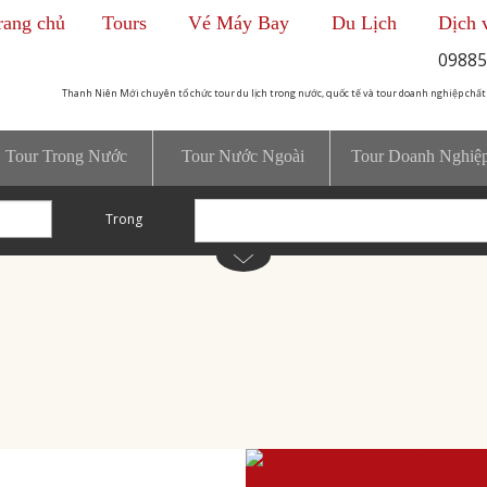
rang chủ
Tours
Vé Máy Bay
Du Lịch
Dịch 
09885
Thanh Niên Mới chuyên tổ chức tour du lịch trong nước, quốc tế và tour doanh nghiệp chất
Tour Trong Nước
Tour Nước Ngoài
Tour Doanh Nghiệ
Trong