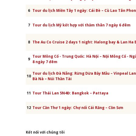
6
Tour du lịch Miền Tây 1 ngày: Cái Bè – Cù Lao Tân Pho
7
Tour du lịch Mỹ kết hợp với thăm thân 7 ngày 6 đêm
8
The Au Co Cruise 2 days 1 night: Halong bay & Lan Ha 
Tour Mông Cổ - Trung Quốc: Hà Nội – Nội Mông Cổ - Ng
9
8 ngày 7 đêm
Tour du lịch Đà Nẵng: Rừng Dừa Bảy Mẫu – Vinpeal La
10
Bà Nà – Núi Thần Tài
11
Tour Thái Lan 5N4Đ: Bangkok – Pattaya
12
Tour Cần Thơ 1 ngày: Chợ nổi Cái Răng – Cồn Sơn
Kết nối với chúng tôi