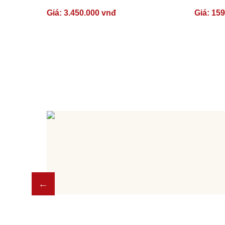
Giá:
3.450.000 vnđ
Giá:
159
luôn sẵn
u của bạn.