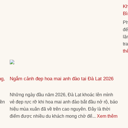
Kh
Bì
Ph
đế
lặ
tr
th
ng,
Ngắm cảnh đẹp hoa mai anh đào tại Đà Lạt 2026
Những ngày đầu năm 2026, Đà Lạt khoác lên mình
yền
vẻ đẹp rực rỡ khi hoa mai anh đào bắt đầu nở rộ, báo
hiệu mùa xuân đã về trên cao nguyên. Đây là thời
điểm được nhiều du khách mong chờ để...
Xem thêm