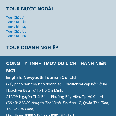
TOUR NƯỚC NGOÀI
Tour Châu Á
Tour Châu Âu
Tour Châu Mỹ
Tour Châu Úc
Tour Châu Phi
TOUR DOANH NGHIỆP
CÔNG TY TNHH TMDV DU LỊCH THANH NIÊN
MỚI
English: Newyouth Tourism Co.,Ltd
Giấy phép đăng ký kinh doanh số
0302869124
cấp bởi Sở Kế
Hoạch và Đầu Tư Tp Hồ Chí Minh.
212/29 Nguyễn Thái Bình, Phường Bảy Hiền, Tp Hồ Chí Minh.
(Số cũ:
212/29 Nguyễn Thái Bình, Phường 12, Quận Tân Bình,
Tp. Hồ Chí Minh
)
Điện thoại:
0988.512.577 - 0903.709.178