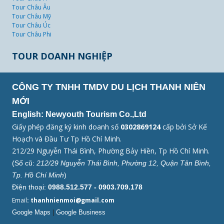
Tour Châu Âu
Tour Châu Mỹ
Tour Châu Úc
Tour Châu Phi
TOUR DOANH NGHIỆP
CÔNG TY TNHH TMDV DU LỊCH THANH NIÊN
MỚI
English: Newyouth Tourism Co.,Ltd
Giấy phép đăng ký kinh doanh số
0302869124
cấp bởi Sở Kế
Hoạch và Đầu Tư Tp Hồ Chí Minh.
212/29 Nguyễn Thái Bình, Phường Bảy Hiền, Tp Hồ Chí Minh.
(Số cũ:
212/29 Nguyễn Thái Bình, Phường 12, Quận Tân Bình,
Tp. Hồ Chí Minh
)
Điện thoại:
0988.512.577 - 0903.709.178
Email
: thanhnienmoi@gmail.com
Google Maps
|
Google Business