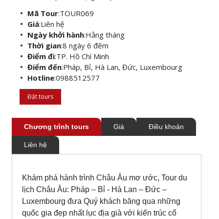
Mã Tour
:
TOUR069
Giá
:
Liên hệ
Ngày khởi hành
:
Hằng tháng
Thời gian
:
8 ngày 6 đêm
Điểm đi
:
TP. Hồ Chí Minh
Điểm đến
:
Pháp, Bỉ, Hà Lan, Đức, Luxembourg
Hotline
:
0988512577
Đặt tours
Chương trình tours
Giá
Điều khoản
Liên hệ
Khám phá hành trình Châu Âu mơ ước, Tour du
lịch Châu Âu: Pháp – Bỉ - Hà Lan – Đức –
Luxembourg đưa Quý khách băng qua những
quốc gia đẹp nhất lục địa già với kiến trúc cổ