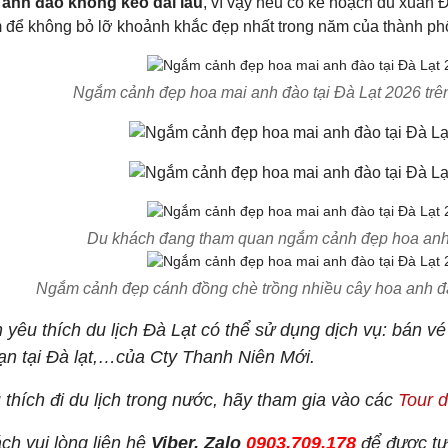
anh đào không kéo dài lâu
, vì vậy nếu có kế hoạch du xuân 
 để không bỏ lỡ khoảnh khắc đẹp nhất trong năm của thành ph
Ngắm cảnh đẹp hoa mai anh đào tại Đà Lạt 2026 trê
Du khách đang tham quan ngắm cảnh đẹp hoa anh đ
Ngắm cảnh đẹp cánh đồng chè trồng nhiều cây hoa anh đ
yêu thích du lịch Đà Lạt có thể sử dụng dịch vụ: bán v
ạn tại Đà lạt,…của Cty Thanh Niên Mới.
thích đi du lịch trong nước, hãy tham gia vào các
Tour d
ch vui lòng liên hệ
Viber, Zalo
0903.709.178
để được tư