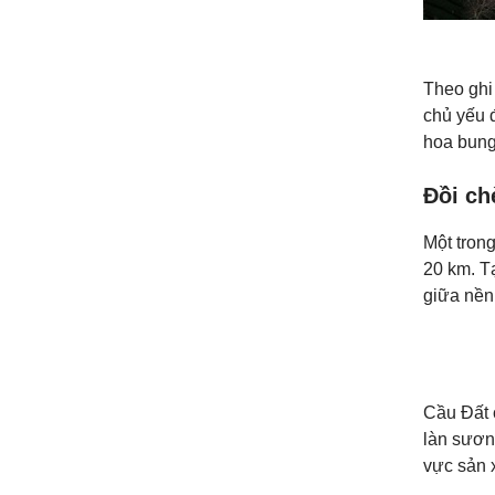
Theo ghi
chủ yếu đ
hoa bung
Đồi ch
Một tron
20 km. T
giữa nền
Cầu Đất 
làn sươn
vực sản x