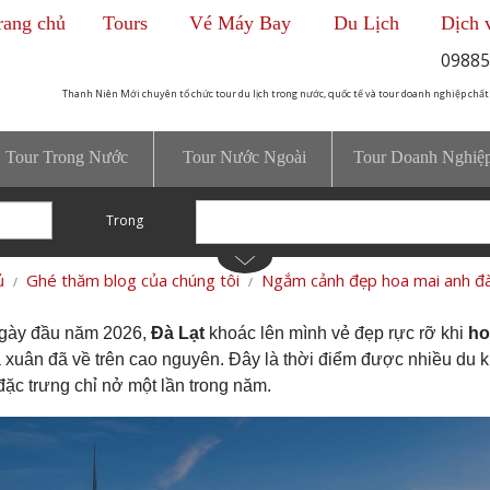
rang chủ
Tours
Vé Máy Bay
Du Lịch
Dịch 
09885
Thanh Niên Mới chuyên tổ chức tour du lịch trong nước, quốc tế và tour doanh nghiệp chất
Tour Trong Nước
Tour Nước Ngoài
Tour Doanh Nghiệ
Trong
ủ
Ghé thăm blog của chúng tôi
Ngắm cảnh đẹp hoa mai anh đà
gày đầu năm 2026,
Đà Lạt
khoác lên mình vẻ đẹp rực rỡ khi
ho
 xuân đã về trên cao nguyên. Đây là thời điểm được nhiều d
đặc trưng chỉ nở một lần trong năm.