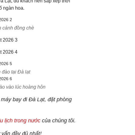
Đà Lạt, du khách nên sắp xếp thời
ố ngàn hoa.
n cánh đồng chè
ào tại Đà lạt
ào vào lúc hoàng hôn
é máy bay đi Đà Lạt, đặt phòng
u lịch trong nước
của chúng tôi.
 vấn đầy đủ nhất!