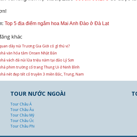
ơn!
m:
Top 5 địa điểm ngắm hoa Mai Anh Đào ở Đà Lạt
đăng khác
uan dãy núi Trương Gia Giới có gì thú vị?
há văn hóa tắm Onsen Nhật Bản
há vách đá núi lửa triệu năm tại đảo Lý Sơn
há phim trường cổ trang Thung Ui ở Ninh Bình
há nét đẹp tết cổ truyền 3 miền Bắc, Trung, Nam
TOUR NƯỚC NGOÀI
T
Tour Châu Á
Tour Châu Âu
Tour Châu Mỹ
Tour Châu Úc
Tour Châu Phi