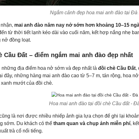
Ngắm cảnh đẹp hoa mai anh đào tại Đà 
 nhận,
mai anh đào năm nay nở sớm hơn khoảng 10–15 ng
ến từ thời tiết lạnh kéo dài vào cuối năm, kết hợp nắng nhẹ ban
 nở đồng loạt.
è Cầu Đất – điểm ngắm mai anh đào đẹp nhất
g những địa điểm hoa nở sớm và đẹp nhất là
đồi chè Cầu Đất
,
ại đây, những hàng mai anh đào cao từ 5–7 m, tán rộng, hoa n
 xanh mướt của đồi chè.
Hoa mai anh đào tại đồi chè Cầu đất - Đà
cũng là nơi được nhiều nhiếp ảnh gia lựa chọn để ghi lại khoả
g sớm. Du khách có thể
tham quan và chụp ảnh miễn phí
, k
uất trà cổ nổi tiếng.