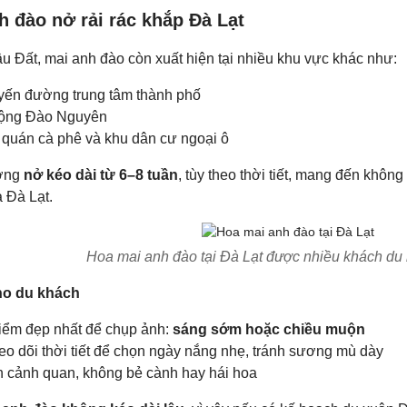
h đào nở rải rác khắp Đà Lạt
u Đất, mai anh đào còn xuất hiện tại nhiều khu vực khác như:
yến đường trung tâm thành phố
ộng Đào Nguyên
 quán cà phê và khu dân cư ngoại ô
ờng
nở kéo dài từ 6–8 tuần
, tùy theo thời tiết, mang đến khôn
 Đà Lạt.
Hoa mai anh đào tại Đà Lạt được nhiều khách du l
ho du khách
iểm đẹp nhất để chụp ảnh:
sáng sớm hoặc chiều muộn
eo dõi thời tiết để chọn ngày nắng nhẹ, tránh sương mù dày
n cảnh quan, không bẻ cành hay hái hoa