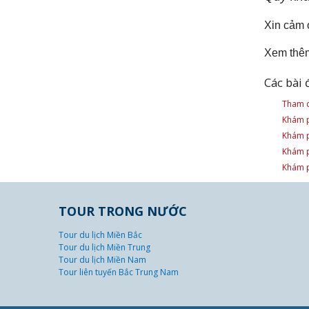
Xin cảm 
Xem thê
Các bài 
Tham q
Khám p
Khám p
Khám p
Khám p
TOUR TRONG NƯỚC
Tour du lịch Miền Bắc
Tour du lịch Miền Trung
Tour du lịch Miền Nam
Tour liên tuyến Bắc Trung Nam