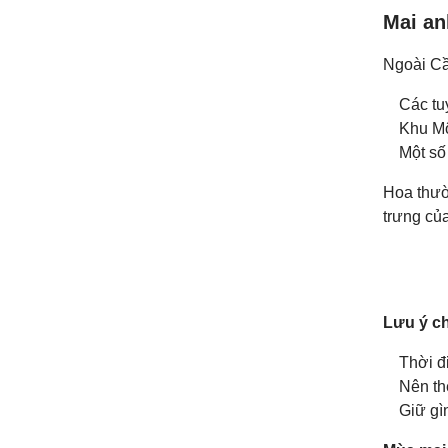
Mai an
Ngoài Cầ
Các tu
Khu M
Một số
Hoa thư
trưng của
Lưu ý c
Thời đ
Nên th
Giữ gì