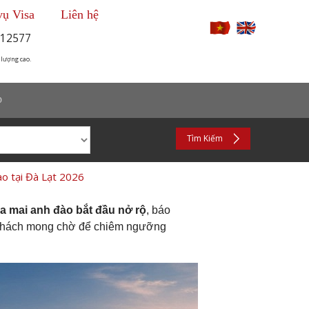
vụ Visa
Liên hệ
12577
 lượng cao.
p
Tìm Kiếm
o tại Đà Lạt 2026
a mai anh đào bắt đầu nở rộ
, báo
u khách mong chờ để chiêm ngưỡng