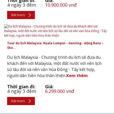
Thời gian đi:
Giá:
4 ngày 3 đêm
10.900.000 vnđ
Đặt tours
Tour du lịch Malaysia: Kuala Lumpur - Genting - Động Batu –
Sho...
Du lịch Malaysia - Chương trình du lịch sẽ đưa du
khách đến với Malaysia, một đất nước với nền lịch
sử lâu đời và nền văn hóa Đông - Tây kết hợp,
người dân hiền hòa thân thiện.
Xem thêm
Thời gian đi:
Giá:
4 ngày 3 đêm
6.299.000 vnđ
Đặt tours