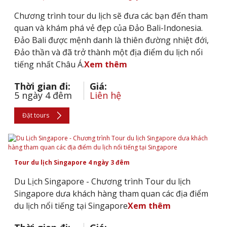
Chương trình tour du lịch sẽ đưa các bạn đến tham
quan và khám phá vẻ đẹp của Đảo Bali-Indonesia.
Đảo Bali được mệnh danh là thiên đường nhiệt đới,
Đảo thần và đã trở thành một địa điểm du lịch nổi
tiếng nhất Châu Á.
Xem thêm
Thời gian đi:
Giá:
5 ngày 4 đêm
Liên hệ
Đặt tours
Tour du lịch Singapore 4 ngày 3 đêm
Du Lịch Singapore - Chương trình Tour du lịch
Singapore dưa khách hàng tham quan các địa điểm
du lịch nổi tiếng tại Singapore
Xem thêm