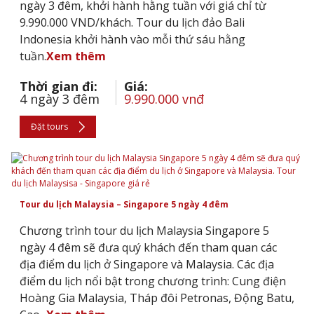
ngày 3 đêm, khởi hành hằng tuần với giá chỉ từ
9.990.000 VND/khách. Tour du lịch đảo Bali
Indonesia khởi hành vào mỗi thứ sáu hằng
tuần.
Xem thêm
Thời gian đi:
Giá:
4 ngày 3 đêm
9.990.000 vnđ
Đặt tours
Tour du lịch Malaysia – Singapore 5 ngày 4 đêm
Chương trình tour du lịch Malaysia Singapore 5
ngày 4 đêm sẽ đưa quý khách đến tham quan các
địa điểm du lịch ở Singapore và Malaysia. Các địa
điểm du lịch nổi bật trong chương trình: Cung điện
Hoàng Gia Malaysia, Tháp đôi Petronas, Động Batu,