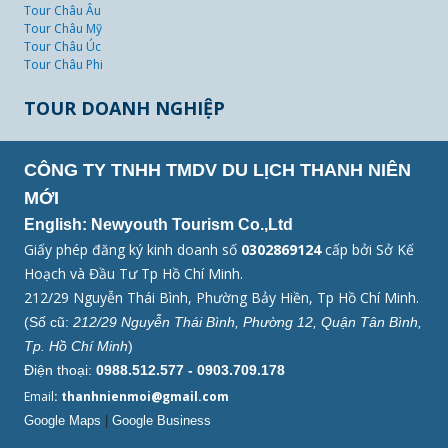
Tour Châu Âu
Tour Châu Mỹ
Tour Châu Úc
Tour Châu Phi
TOUR DOANH NGHIỆP
CÔNG TY TNHH TMDV DU LỊCH THANH NIÊN
MỚI
English: Newyouth Tourism Co.,Ltd
Giấy phép đăng ký kinh doanh số
0302869124
cấp bởi Sở Kế
Hoạch và Đầu Tư Tp Hồ Chí Minh.
212/29 Nguyễn Thái Bình, Phường Bảy Hiền, Tp Hồ Chí Minh.
(Số cũ:
212/29 Nguyễn Thái Bình, Phường 12, Quận Tân Bình,
Tp. Hồ Chí Minh
)
Điện thoại:
0988.512.577 - 0903.709.178
Email
: thanhnienmoi@gmail.com
Google Maps
|
Google Business