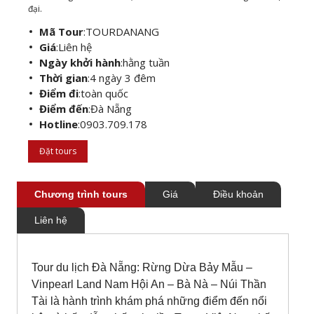
đại.
Mã Tour
:
TOURDANANG
Giá
:
Liên hệ
Ngày khởi hành
:
hằng tuần
Thời gian
:
4 ngày 3 đêm
Điểm đi
:
toàn quốc
Điểm đến
:
Đà Nẵng
Hotline
:
0903.709.178
Đặt tours
Chương trình tours
Giá
Điều khoản
Liên hệ
Tour du lịch Đà Nẵng: Rừng Dừa Bảy Mẫu –
Vinpearl Land Nam Hội An – Bà Nà – Núi Thần
Tài là hành trình khám phá những điểm đến nổi