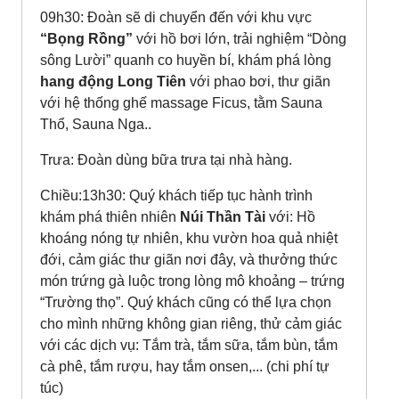
09h30: Đoàn sẽ di chuyển đến với khu vực
“Bọng Rồng”
với hồ bơi lớn, trải nghiệm “Dòng
sông Lười” quanh co huyền bí, khám phá lòng
hang động Long Tiên
với phao bơi, thư giãn
với hệ thống ghế massage Ficus, tằm Sauna
Thổ, Sauna Nga..
Trưa: Đoàn dùng bữa trưa tại nhà hàng.
Chiều:13h30: Quý khách tiếp tục hành trình
khám phá thiên nhiên
Núi Thần Tài
với: Hồ
khoáng nóng tự nhiên, khu vườn hoa quả nhiệt
đới, cảm giác thư giãn nơi đây, và thưởng thức
món trứng gà luộc trong lòng mô khoảng – trứng
“Trường thọ”. Quý khách cũng có thể lựa chọn
cho mình những không gian riêng, thử cảm giác
với các dịch vụ: Tắm trà, tắm sữa, tắm bùn, tắm
cà phê, tắm rượu, hay tắm onsen,... (chi phí tự
túc)