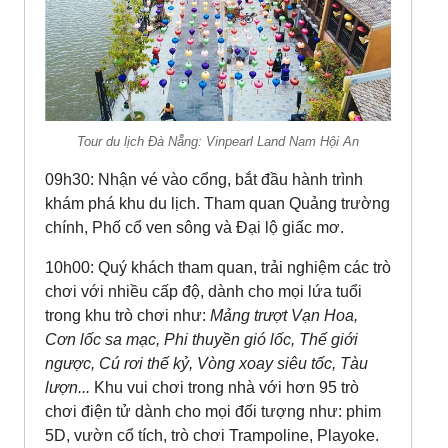
Tour du lịch Đà Nẵng: Vinpearl Land Nam Hội An
09h30: Nhận vé vào cổng, bắt đầu hành trình
khám phá khu du lịch. Tham quan Quảng trường
chính, Phố cổ ven sông và Đại lộ giấc mơ.
10h00: Quý khách tham quan, trải nghiệm các trò
chơi với nhiều cấp độ, dành cho mọi lứa tuổi
trong khu trò chơi như:
Mảng trượt Vạn Hoa,
Cơn lốc sa mạc, Phi thuyền gió lốc, Thế giới
ngược, Cú rơi thế kỷ, Vòng xoay siêu tốc, Tàu
lượn...
Khu vui chơi trong nhà với hơn 95 trò
chơi điện tử dành cho mọi đối tượng như: phim
5D, vườn cổ tích, trò chơi Trampoline, Playoke.