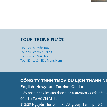
TOUR TRONG NƯỚC
Tour du lịch Miền Bắc
Tour du lịch Miền Trung
Tour du lịch Miền Nam
Tour liên tuyến Bắc Trung Nam
CÔNG TY TNHH TMDV DU LỊCH THANH NI
English: Newyouth Tourism Co.,Ltd
Giấy phép đăng ký kinh doanh số
0302869124
cấp bởi S
Đầu Tư Tp Hồ Chí Minh.
212/29 Nguyễn Thái Bình, Phường Bảy Hiền, Tp Hồ Chí 