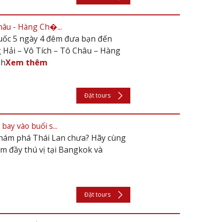
hâu - Hàng Ch�...
uốc 5 ngày 4 đêm đưa bạn đến
 Hải – Vô Tích – Tô Châu – Hàng
nh
Xem thêm
Đặt tours
bay vào buổi s...
khám phá Thái Lan chưa? Hãy cùng
êm đầy thú vị tại Bangkok và
Đặt tours