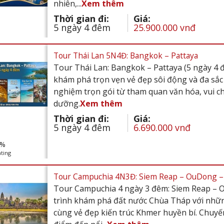
nhiên,...
Xem thêm
Thời gian đi:
Giá:
5 ngày 4 đêm
25.900.000 vnđ
Tour Thái Lan 5N4Đ: Bangkok – Pattaya
Tour Thái Lan: Bangkok – Pattaya (5 ngày 4 đ
khám phá trọn vẹn vẻ đẹp sôi động và đa sắc
nghiệm trọn gói từ tham quan văn hóa, vui ch
dưỡng.
Xem thêm
Thời gian đi:
Giá:
5 ngày 4 đêm
6.690.000 vnđ
%
ting
Tour Campuchia 4N3Đ: Siem Reap – OuDong 
Tour Campuchia 4 ngày 3 đêm: Siem Reap – 
trình khám phá đất nước Chùa Tháp với những
cùng vẻ đẹp kiến trúc Khmer huyền bí. Chuyế