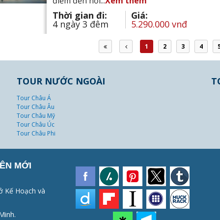
điểm đến nổi...
Xem thêm
Thời gian đi:
Giá:
4 ngày 3 đêm
5.290.000 vnđ
1
2
3
4
TOUR NƯỚC NGOÀI
T
Tour Châu Á
Tour Châu Âu
Tour Châu Mỹ
Tour Châu Úc
Tour Châu Phi
ÊN MỚI
ở Kế Hoạch và
Minh.