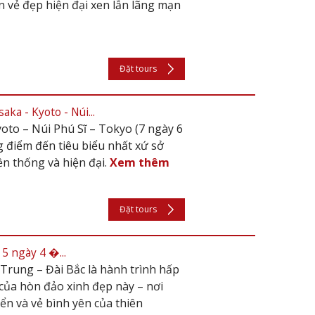
n vẻ đẹp hiện đại xen lẫn lãng mạn
Đặt tours
a - Kyoto - Núi...
to – Núi Phú Sĩ – Tokyo (7 ngày 6
điểm đến tiêu biểu nhất xứ sở
ền thống và hiện đại.
Xem thêm
Đặt tours
5 ngày 4 �...
Trung – Đài Bắc là hành trình hấp
của hòn đảo xinh đẹp này – nơi
iển và vẻ bình yên của thiên