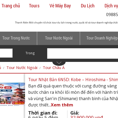
Trang chủ
Tours
Vé Máy Bay
Du Lịch
Dịch vụ
09885
Thanh Niên Mới chuyên tổ chức tour du lịch trong nước, quốc tế và tour doanh nghiệp chất
Tour Trong Nước
Tour Nước Ngoài
Tour Doanh Nghiệp
Trong
ủ
Tour Nước Ngoài
Tour Châu Á
Tour Nhật Bản 6N5D: Kobe – Hiroshima - Shima
Bạn đã quá quen thuộc với cung đường vàng T
bước chân ra khỏi lối mòn để đến với hành trì
và vùng San'in (Shimane) thanh bình của Nhật
được thiết...
Xem thêm
Thời gian đi:
Giá:
6 ngày 5 đêm
32.900.000 vnđ