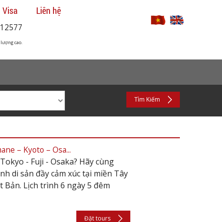
 Visa
Liên hệ
12577
 lượng cao.
Tìm Kiếm
ne – Kyoto – Osa...
okyo - Fuji - Osaka? Hãy cùng
nh di sản đầy cảm xúc tại miền Tây
 Bản. Lịch trình 6 ngày 5 đêm
Đặt tours