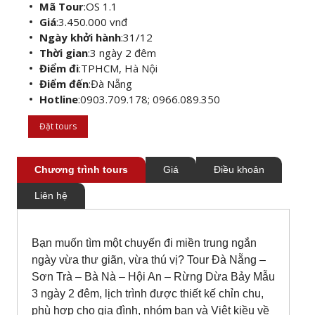
Mã Tour
:
OS 1.1
Giá
:
3.450.000 vnđ
Ngày khởi hành
:
31/12
Thời gian
:
3 ngày 2 đêm
Điểm đi
:
TPHCM, Hà Nội
Điểm đến
:
Đà Nẵng
Hotline
:
0903.709.178; 0966.089.350
Đặt tours
Chương trình tours
Giá
Điều khoản
Liên hệ
Bạn muốn tìm một chuyến đi miền trung ngắn
ngày vừa thư giãn, vừa thú vị? Tour Đà Nẵng –
Sơn Trà – Bà Nà – Hội An – Rừng Dừa Bảy Mẫu
3 ngày 2 đêm, lịch trình được thiết kế chỉn chu,
phù hợp cho gia đình, nhóm bạn và Việt kiều về