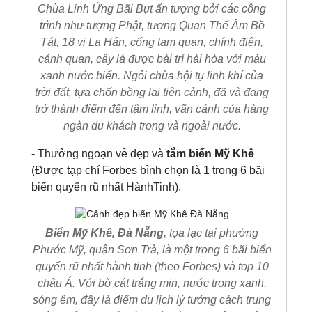
Chùa Linh Ứng Bãi Bụt ấn tượng bởi các công
trình như tượng Phật, tượng Quan Thế Âm Bồ
Tát, 18 vị La Hán, cổng tam quan, chính điện,
cảnh quan, cây lá được bài trí hài hòa với màu
xanh nước biển. Ngôi chùa hội tụ linh khí của
trời đất, tựa chốn bồng lai tiên cảnh, đã và đang
trở thành điểm đến tâm linh, vãn cảnh của hàng
ngàn du khách trong và ngoài nước.
- Thưởng ngoạn vẻ đẹp và
tắm biển Mỹ Khê
(Được tạp chí Forbes bình chọn là 1 trong 6 bãi
biển quyến rũ nhất HànhTinh).
Biển Mỹ Khê, Đà Nẵng
, tọa lạc tại phường
Phước Mỹ, quận Sơn Trà, là một trong 6 bãi biển
quyến rũ nhất hành tinh (theo Forbes) và top 10
châu Á. Với bờ cát trắng mịn, nước trong xanh,
sóng êm, đây là điểm du lịch lý tưởng cách trung