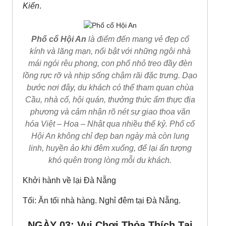
Kiến
.
Phố cổ Hội An
là điểm đến mang vẻ đẹp cổ
kính và lãng mạn, nổi bật với những ngôi nhà
mái ngói rêu phong, con phố nhỏ treo đầy đèn
lồng rực rỡ và nhịp sống chậm rãi đặc trưng. Dạo
bước nơi đây, du khách có thể tham quan chùa
Cầu, nhà cổ, hội quán, thưởng thức ẩm thực địa
phương và cảm nhận rõ nét sự giao thoa văn
hóa Việt – Hoa – Nhật qua nhiều thế kỷ. Phố cổ
Hội An không chỉ đẹp ban ngày mà còn lung
linh, huyền ảo khi đêm xuống, để lại ấn tượng
khó quên trong lòng mỗi du khách.
Khởi hành về lại Đà Nẵng
Tối: Ăn tối nhà hàng. Nghỉ đêm tại Đà Nẵng.
NGÀY 03: Vui Chơi Thỏa Thích Tại