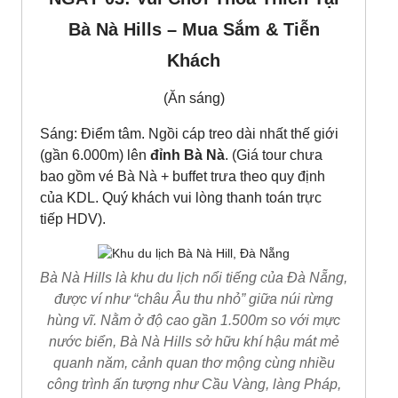
Bà Nà Hills – Mua Sắm & Tiễn
Khách
(Ăn sáng)
Sáng: Điểm tâm. Ngồi cáp treo dài nhất thế giới
(gần 6.000m) lên
đỉnh Bà Nà
. (Giá tour chưa
bao gồm vé Bà Nà + buffet trưa theo quy định
của KDL. Quý khách vui lòng thanh toán trực
tiếp HDV).
Bà Nà Hills là khu du lịch nổi tiếng của Đà Nẵng,
được ví như “châu Âu thu nhỏ” giữa núi rừng
hùng vĩ. Nằm ở độ cao gần 1.500m so với mực
nước biển, Bà Nà Hills sở hữu khí hậu mát mẻ
quanh năm, cảnh quan thơ mộng cùng nhiều
công trình ấn tượng như Cầu Vàng, làng Pháp,