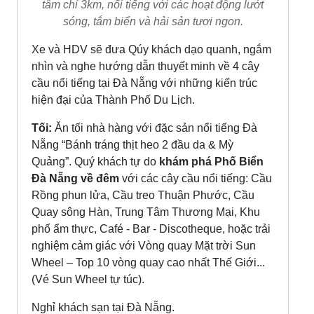
tâm chỉ 3km, nổi tiếng với các hoạt động lướt
sóng, tắm biển và hải sản tươi ngon.
Xe và HDV sẽ đưa Qúy khách dạo quanh, ngắm
nhìn và nghe hướng dẫn thuyết minh về 4 cây
cầu nổi tiếng tại Đà Nẵng với những kiến trúc
hiện đại của Thành Phố Du Lịch.
Tối:
Ăn tối nhà hàng với đặc sản nổi tiếng Đà
Nẵng “Bánh tráng thịt heo 2 đầu da & Mỳ
Quảng”. Quý khách tự do
khám phá Phố Biển
Đà Nẵng về đêm
với các cây cầu nổi tiếng: Cầu
Rồng phun lửa, Cầu treo Thuận Phước, Cầu
Quay sông Hàn, Trung Tâm Thương Mại, Khu
phố ẩm thực, Café - Bar - Discotheque, hoặc trải
nghiệm cảm giác với Vòng quay Mặt trời Sun
Wheel – Top 10 vòng quay cao nhất Thế Giới...
(Vé Sun Wheel tự túc).
Nghỉ khách sạn tại Đà Nẵng.