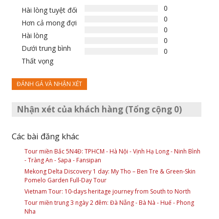
0
Hài lòng tuyệt đối
0
Hơn cả mong đợi
0
Hài lòng
0
Dưới trung bình
0
Thất vọng
ĐÁNH GÁ VÀ NHẬN XÉT
Nhận xét của khách hàng (Tổng cộng 0)
Các bài đăng khác
Tour miền Bắc 5N4Đ: TPHCM - Hà Nội - Vịnh Hạ Long - Ninh Bình
- Tràng An - Sapa - Fansipan
Mekong Delta Discovery 1 day: My Tho – Ben Tre & Green-Skin
Pomelo Garden Full-Day Tour
Vietnam Tour: 10-days heritage journey from South to North
Tour miền trung 3 ngày 2 đêm: Đà Nẵng - Bà Nà - Huế - Phong
Nha