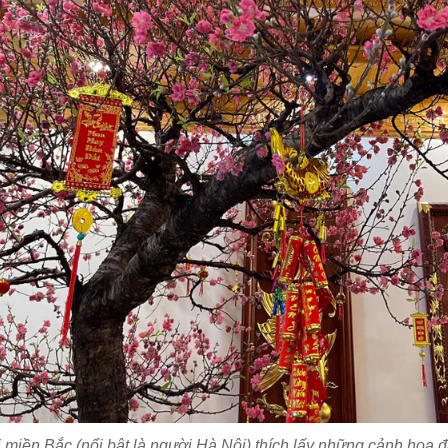
 miền Bắc (nổi bật là người Hà Nội) thích lấy những cảnh hoa 