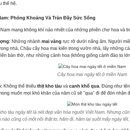
 thế hệ.
 Nam: Phóng Khoáng Và Tràn Đầy Sức Sống
 Nam mang không khí náo nhiệt của những phiên chợ hoa và tinh
ượng:
Những nhành
mai vàng
rực rỡ dưới nắng ấm. Người miề
trong nhà, Chậu cây hoa mai kiển trong vườn nhà, lấy những c
 lên bàn thờ, như những cành hoa (không giống cành đào to lớ
Cây hoa mai ngày tết ở miền Nam
:
Không thể thiếu
thịt kho tàu
và
canh khổ qua
. Đúng như tê
mong muốn mọi khó khăn của năm cũ sẽ "qua" đi để đón nhận đi
 kho tàu ngày tết là nét đẹp văn hóa người Việt Nam. Nhưng cũ
 nào cũng có một nồi thật to, hăm đi, hăm lại suôt mấy ngày tết