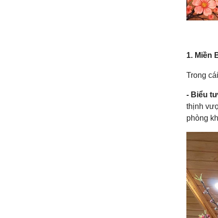
1. Miền 
Trong cái
- Biểu t
thịnh vư
phòng kh