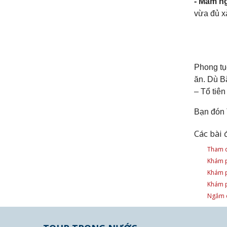
- Mâm n
vừa đủ xà
Phong tục
ăn. Dù B
– Tổ tiê
Bạn đón 
Các bài 
Tham q
Khám p
Khám p
Khám p
Ngắm c