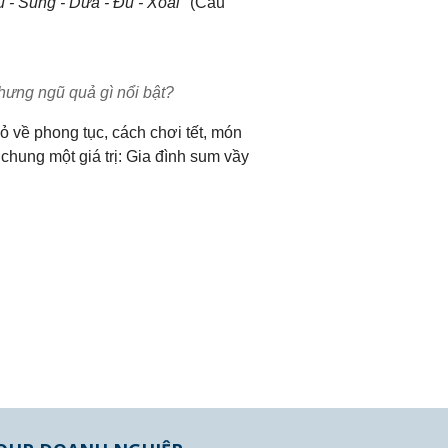
 - Sung - Dừa - Đủ - Xoài"
(Cầu
ưng ngũ quả gì nổi bật?
ỏ về phong tục, cách chơi tết, món
hung một giá trị: Gia đình sum vầy