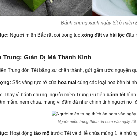
Bánh chưng xanh ngày tết ở miền 
tục:
Người miền Bắc rất coi trọng tục
xông đất
và
hái lộc
đầu 
n Trung: Giản Dị Mà Thành Kính
ền Trung đón Tết bằng sự chân thành, gửi gắm ước nguyện qua
ượng:
Sắc vàng rực rỡ của
hoa mai
cùng các loại hoa bền bỉ nh
:
Thay vì bánh chưng, người miền Trung ưu tiên
bánh tét
hình 
ngâm mắm, nem chua, mang vị đậm đà như chính tình người nơi đ
Người miền trung thích ăn nem vào ngày tết
tục:
Hoạt động
tảo mộ
trước Tết và đi lễ chùa mùng 1 là những