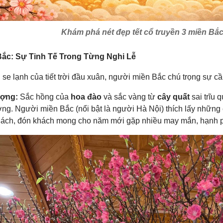
Khám phá nét đẹp tết cổ truyền 3 miền Bắ
Bắc: Sự Tinh Tế Trong Từng Nghi Lễ
 se lạnh của tiết trời đầu xuân, người miền Bắc chú trọng sự c
ượng:
Sắc hồng của
hoa đào
và sắc vàng từ
cây quất
sai trĩu 
ợng. Người miền Bắc (nổi bật là người Hà Nội) thích lấy những
ách, đón khách mong cho năm mới gặp nhiều may mắn, hạnh 