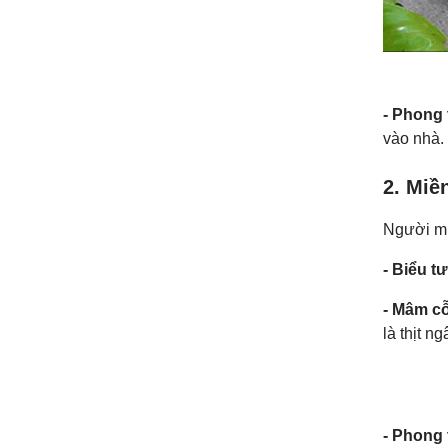
- Phong 
vào nhà.
2. Miề
Người mi
- Biểu t
- Mâm cỗ
là thịt 
- Phong 