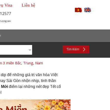
vụ Visa
Liên hệ
12577
 lượng cao.
p
Tìm Kiếm
ền 3 miền Bắc, Trung, Nam
ịp để những giá trị văn hóa Việt
hay Sài Gòn nhộn nhịp, tinh thần
 Mới
điểm lại những nét đẹp Tết cổ
!