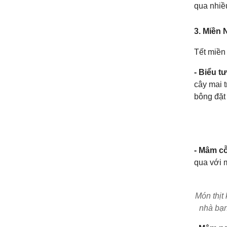
qua nhiều
3. Miền
Tết miền
- Biểu t
cây mai 
bông đặt
- Mâm cỗ
qua với 
Món thịt
nhà bạn