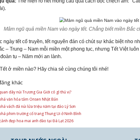
gũ quả:
Thể hiện rõ nét mong cầu qua cách đọc chệch âm:
"Cầu
i).
Mâm ngũ quả miền Nam vào ngày tết. Chẳng biết miền Bắc ch
 ngày tết cổ truyền, tết nguyên đán có chút sự khác biệt nho nh
ắc – Trung – Nam mỗi miền một phong tục, nhưng Tết Việt luôn c
n đoàn tụ – Năm mới an lành.
Tết ở miền nào? Hãy chia sẻ cùng chúng tôi nhé!
đăng khác
uan dãy núi Trương Gia Giới có gì thú vị?
há văn hóa tắm Onsen Nhật Bản
há vách đá núi lửa triệu năm tại đảo Lý Sơn
há phim trường cổ trang Thung Ui ở Ninh Bình
ảnh đẹp hoa mai anh đào tại Đà Lạt 2026