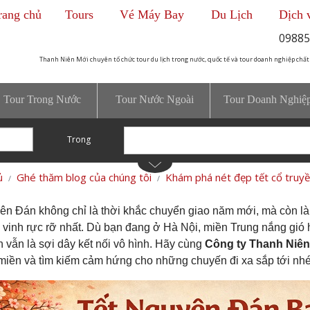
rang chủ
Tours
Vé Máy Bay
Du Lịch
Dịch 
09885
Thanh Niên Mới chuyên tổ chức tour du lịch trong nước, quốc tế và tour doanh nghiệp chất
Tour Trong Nước
Tour Nước Ngoài
Tour Doanh Nghiệ
Trong
ủ
Ghé thăm blog của chúng tôi
Khám phá nét đẹp tết cổ truy
ên Đán không chỉ là thời khắc chuyển giao năm mới, mà còn là d
 vinh rực rỡ nhất. Dù bạn đang ở Hà Nội, miền Trung nắng gió 
 vẫn là sợi dây kết nối vô hình. Hãy cùng
Công ty Thanh Niên
 miền và tìm kiếm cảm hứng cho những chuyến đi xa sắp tới nhé