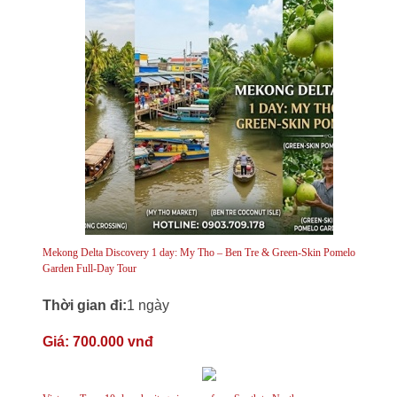
Mekong Delta Discovery 1 day: My Tho – Ben Tre & Green-Skin Pomelo
Garden Full-Day Tour
Thời gian đi:
1 ngày
Giá:
700.000 vnđ