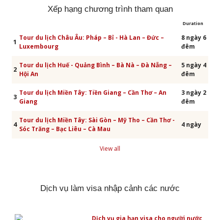
Xếp hạng chương trình tham quan
Duration
Tour du lịch Châu Âu: Pháp – Bỉ - Hà Lan – Đức –
8 ngày 6
1
Luxembourg
đêm
Tour du lịch Huế - Quảng Bình – Bà Nà – Đà Nẵng –
5 ngày 4
2
Hội An
đêm
Tour du lịch Miền Tây: Tiền Giang – Cần Thơ – An
3 ngày 2
3
Giang
đêm
Tour du lịch Miền Tây: Sài Gòn – Mỹ Tho – Cần Thơ -
4
4 ngày
Sóc Trăng – Bạc Liêu – Cà Mau
View all
Dịch vụ làm visa nhập cảnh các nước
Dịch vụ gia hạn visa cho người nước