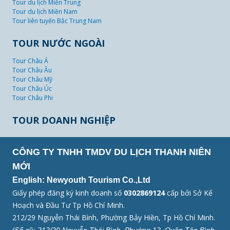
Tour du lịch Miền Trung
Tour du lịch Miền Nam
Tour liên tuyến Bắc Trung Nam
TOUR NƯỚC NGOÀI
Tour Châu Á
Tour Châu Âu
Tour Châu Mỹ
Tour Châu Úc
Tour Châu Phi
TOUR DOANH NGHIỆP
CÔNG TY TNHH TMDV DU LỊCH THANH NIÊN
MỚI
English: Newyouth Tourism Co.,Ltd
Giấy phép đăng ký kinh doanh số
0302869124
cấp bởi Sở Kế
Hoạch và Đầu Tư Tp Hồ Chí Minh.
212/29 Nguyễn Thái Bình, Phường Bảy Hiền, Tp Hồ Chí Minh.
(Số cũ:
212/29 Nguyễn Thái Bình, Phường 12, Quận Tân Bình,