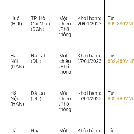
Huế
TP. Hồ
Một
Khởi hành:
Từ
(HUI)
Chí Minh
chiều
20/01/2023
809.880VN
(SGN)
/Phổ
thông
Hà
Đà Lạt
Một
Khởi hành:
Từ
Nội
(DLI)
chiều
17/01/2023
889.480VN
(HAN)
/Phổ
thông
Hà
Đà Lạt
Một
Khởi hành:
Từ
Nội
(DLI)
chiều
17/01/2023
889.480VN
(HAN)
/Phổ
thông
Hà
Nha
Một
Khởi hành:
Từ