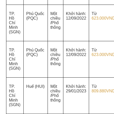
TP.
Phú Quốc
Một
Khởi hành:
Từ
Hồ
(PQC)
chiều
12/09/2022
623.000VN
Chí
/Phổ
Minh
thông
(SGN)
TP.
Phú Quốc
Một
Khởi hành:
Từ
Hồ
(PQC)
chiều
12/09/2022
623.000VN
Chí
/Phổ
Minh
thông
(SGN)
TP.
Huế (HUI)
Một
Khởi hành:
Từ
Hồ
chiều
29/01/2023
809.880VN
Chí
/Phổ
Minh
thông
(SGN)