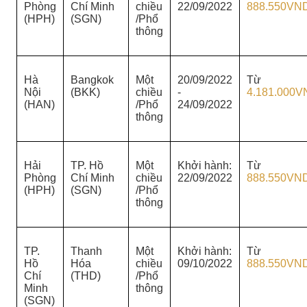
Phòng
Chí Minh
chiều
22/09/2022
888.550VN
(HPH)
(SGN)
/Phổ
thông
Hà
Bangkok
Một
20/09/2022
Từ
Nội
(BKK)
chiều
-
4.181.000V
(HAN)
/Phổ
24/09/2022
thông
Hải
TP. Hồ
Một
Khởi hành:
Từ
Phòng
Chí Minh
chiều
22/09/2022
888.550VN
(HPH)
(SGN)
/Phổ
thông
TP.
Thanh
Một
Khởi hành:
Từ
Hồ
Hóa
chiều
09/10/2022
888.550VN
Chí
(THD)
/Phổ
Minh
thông
(SGN)