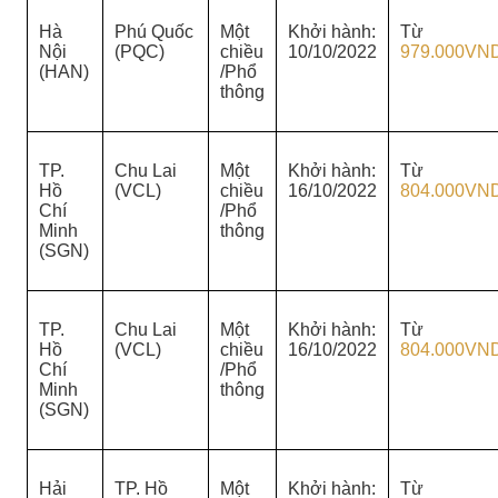
Hà
Phú Quốc
Một
Khởi hành:
Từ
Nội
(PQC)
chiều
10/10/2022
979.000VN
(HAN)
/Phổ
thông
TP.
Chu Lai
Một
Khởi hành:
Từ
Hồ
(VCL)
chiều
16/10/2022
804.000VN
Chí
/Phổ
Minh
thông
(SGN)
TP.
Chu Lai
Một
Khởi hành:
Từ
Hồ
(VCL)
chiều
16/10/2022
804.000VN
Chí
/Phổ
Minh
thông
(SGN)
Hải
TP. Hồ
Một
Khởi hành:
Từ