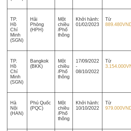
TP.
Hải
Một
Khởi hành:
Từ
Hồ
Phòng
chiều
01/02/2023
889.480VN
Chí
(HPH)
/Phổ
Minh
thông
(SGN)
TP.
Bangkok
Một
17/09/2022
Từ
Hồ
(BKK)
chiều
-
3.154.000V
Chí
/Phổ
08/10/2022
Minh
thông
(SGN)
Hà
Phú Quốc
Một
Khởi hành:
Từ
Nội
(PQC)
chiều
10/10/2022
979.000VN
(HAN)
/Phổ
thông