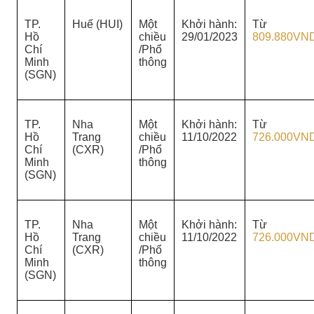
TP.
Huế (HUI)
Một
Khởi hành:
Từ
Hồ
chiều
29/01/2023
809.880VN
Chí
/Phổ
Minh
thông
(SGN)
TP.
Nha
Một
Khởi hành:
Từ
Hồ
Trang
chiều
11/10/2022
726.000VN
Chí
(CXR)
/Phổ
Minh
thông
(SGN)
TP.
Nha
Một
Khởi hành:
Từ
Hồ
Trang
chiều
11/10/2022
726.000VN
Chí
(CXR)
/Phổ
Minh
thông
(SGN)