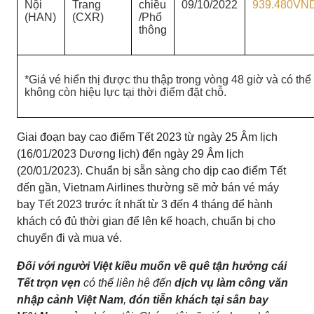
Nội
Trang
chiều
09/10/2022
939.480VN
(HAN)
(CXR)
/Phổ
thông
*Giá vé hiển thị được thu thập trong vòng 48 giờ và có thể
không còn hiệu lực tại thời điểm đặt chỗ.
Giai đoạn bay cao điểm Tết 2023 từ ngày 25 Âm lịch
(16/01/2023 Dương lịch) đến ngày 29 Âm lịch
(20/01/2023). Chuẩn bị sẵn sàng cho dịp cao điểm Tết
đến gần, Vietnam Airlines thường sẽ mở bán vé máy
bay Tết 2023 trước ít nhất từ 3 đến 4 tháng để hành
khách có đủ thời gian để lên kế hoạch, chuẩn bị cho
chuyến đi và mua vé.
Đối với người Việt kiều muốn về quê tận hưởng cái
Tết trọn vẹn
có thể liên hệ đến
dịch vụ làm công văn
nhập cảnh Việt Nam
,
đón tiễn khách tại sân bay