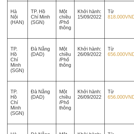
Hà
TP. Hồ
Một
Khởi hành:
Từ
Nội
Chí Minh
chiều
15/09/2022
818.000VN
(HAN)
(SGN)
/Phổ
thông
TP.
Đà Nẵng
Một
Khởi hành:
Từ
Hồ
(DAD)
chiều
26/09/2022
656.000VN
Chí
/Phổ
Minh
thông
(SGN)
TP.
Đà Nẵng
Một
Khởi hành:
Từ
Hồ
(DAD)
chiều
26/09/2022
656.000VN
Chí
/Phổ
Minh
thông
(SGN)