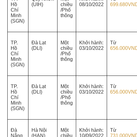
Hồ
(UIH)
chiều
08/10/2022
699.680VN
Chí
/Phổ
Minh
thông
(SGN)
TP.
Đà Lạt
Một
Khởi hành:
Từ
Hồ
(DLI)
chiều
03/10/2022
656.000VN
Chí
/Phổ
Minh
thông
(SGN)
TP.
Đà Lạt
Một
Khởi hành:
Từ
Hồ
(DLI)
chiều
03/10/2022
656.000VN
Chí
/Phổ
Minh
thông
(SGN)
Đà
Hà Nội
Một
Khởi hành:
Từ
Nẵng
(HAN)
chiều
10/09/2022
731.000VN