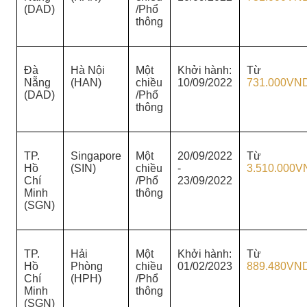
(DAD)
/Phổ
thông
Đà
Hà Nội
Một
Khởi hành:
Từ
Nẵng
(HAN)
chiều
10/09/2022
731.000VN
(DAD)
/Phổ
thông
TP.
Singapore
Một
20/09/2022
Từ
Hồ
(SIN)
chiều
-
3.510.000V
Chí
/Phổ
23/09/2022
Minh
thông
(SGN)
TP.
Hải
Một
Khởi hành:
Từ
Hồ
Phòng
chiều
01/02/2023
889.480VN
Chí
(HPH)
/Phổ
Minh
thông
(SGN)