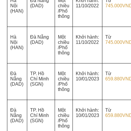
Hà
Đà Nẵng
Một
Khởi hành:
Từ
Nội
(DAD)
chiều
11/10/2022
745.000VN
(HAN)
/Phổ
thông
Hà
Đà Nẵng
Một
Khởi hành:
Từ
Nội
(DAD)
chiều
11/10/2022
745.000VN
(HAN)
/Phổ
thông
Đà
TP. Hồ
Một
Khởi hành:
Từ
Nẵng
Chí Minh
chiều
10/01/2023
659.880VN
(DAD)
(SGN)
/Phổ
thông
Đà
TP. Hồ
Một
Khởi hành:
Từ
Nẵng
Chí Minh
chiều
10/01/2023
659.880VN
(DAD)
(SGN)
/Phổ
thông