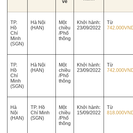
vé
TP.
Hà Nội
Một
Khởi hành:
Từ
Hồ
(HAN)
chiều
23/09/2022
742.000VN
Chí
/Phổ
Minh
thông
(SGN)
TP.
Hà Nội
Một
Khởi hành:
Từ
Hồ
(HAN)
chiều
23/09/2022
742.000VN
Chí
/Phổ
Minh
thông
(SGN)
Hà
TP. Hồ
Một
Khởi hành:
Từ
Nội
Chí Minh
chiều
15/09/2022
818.000VN
(HAN)
(SGN)
/Phổ
thông