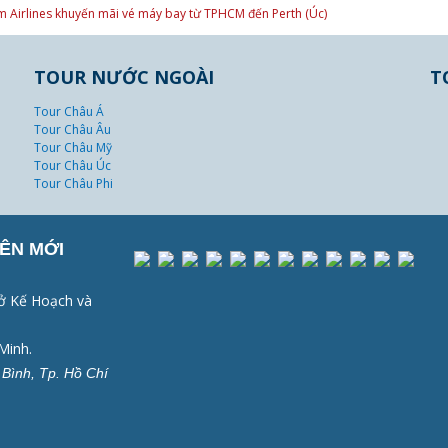
m Airlines khuyến mãi vé máy bay từ TPHCM đến Perth (Úc)
TOUR NƯỚC NGOÀI
T
Tour Châu Á
Tour Châu Âu
Tour Châu Mỹ
Tour Châu Úc
Tour Châu Phi
ÊN MỚI
ở Kế Hoạch và
Minh.
Bình, Tp. Hồ Chí