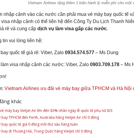
Vietnam Airlines tặng thêm 1 kiện hành lý miễn phí cho một
 nhập cảnh vào các nước cần phải mua vé máy bay quốc tế và 
 visa nhập cảnh có thể liên hệ đến Công Ty Du Lịch Thanh Niê
giá rẻ và cung cấp
dịch vụ làm visa gấp các nước
.
 tin vui lòng liên hệ:
bay quốc tế giá rẻ: Viber, Zalo
0934.574.577
– Ms Dung
ụ làm visa nhập cảnh các nước: Viber, Zalo
0903.709.178
– Ms 
ơn!
m:
Vietnam Airlines ưu đãi vé máy bay giữa TPHCM và Hà Nội 
đăng khác
 vé máy bay Vietjet Air lên đến 83% nhân ngày lễ quốc tế phụ nữ 8/3
 bay TPHCM đến Perth, Australia hãng Vietjet Air chỉ 0 đồng
 bay quốc tế giá 0 đồng mỗi thứ sáu hằng tuần
 bay đi Thượng Hải, Trung Quốc hãng Vietjet chỉ 0 đồng