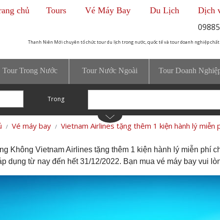
rang chủ
Tours
Vé Máy Bay
Du Lịch
Dịch 
09885
Thanh Niên Mới chuyên tổ chức tour du lịch trong nước, quốc tế và tour doanh nghiệp chất
Tour Trong Nước
Tour Nước Ngoài
Tour Doanh Nghiệ
Trong
ủ
Vé máy bay
Vietnam Airlines tặng thêm 1 kiện hành lý miễn p
g Không Vietnam Airlines tặng thêm 1 kiện hành lý miễn phí 
 áp dụng từ nay đến hết 31/12/2022. Bạn mua vé máy bay vui lòn