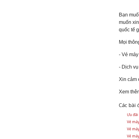
Bạn muốn
muốn xin
quốc tế 
Mọi thông
- Vé máy 
- Dịch v
Xin cảm 
Xem thê
Các bài 
Ưu đãi
Vé máy
Vé máy
Vé máy