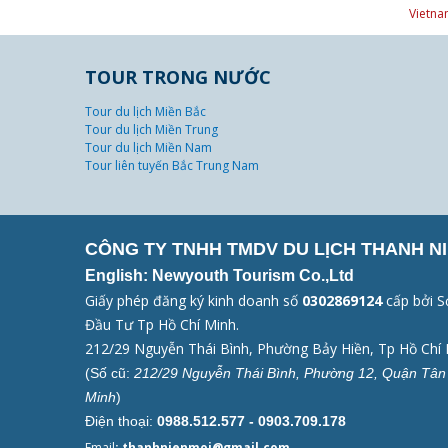
Vietna
TOUR TRONG NƯỚC
Tour du lịch Miền Bắc
Tour du lịch Miền Trung
Tour du lịch Miền Nam
Tour liên tuyến Bắc Trung Nam
CÔNG TY TNHH TMDV DU LỊCH THANH NI
English: Newyouth Tourism Co.,Ltd
Giấy phép đăng ký kinh doanh số
0302869124
cấp bởi S
Đầu Tư Tp Hồ Chí Minh.
212/29 Nguyễn Thái Bình, Phường Bảy Hiền, Tp Hồ Chí 
(Số cũ:
212/29 Nguyễn Thái Bình, Phường 12, Quận Tân 
Minh
)
Điện thoại:
0988.512.577 - 0903.709.178
Email
: thanhnienmoi@gmail.com