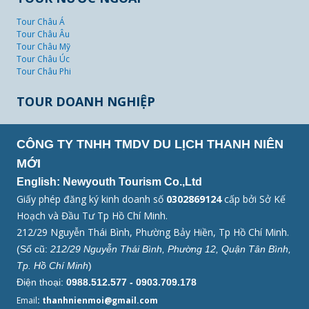
Tour Châu Á
Tour Châu Âu
Tour Châu Mỹ
Tour Châu Úc
Tour Châu Phi
TOUR DOANH NGHIỆP
CÔNG TY TNHH TMDV DU LỊCH THANH NIÊN
MỚI
English: Newyouth Tourism Co.,Ltd
Giấy phép đăng ký kinh doanh số
0302869124
cấp bởi Sở Kế
Hoạch và Đầu Tư Tp Hồ Chí Minh.
212/29 Nguyễn Thái Bình, Phường Bảy Hiền, Tp Hồ Chí Minh.
(Số cũ:
212/29 Nguyễn Thái Bình, Phường 12, Quận Tân Bình,
Tp. Hồ Chí Minh
)
Điện thoại:
0988.512.577 - 0903.709.178
Email
: thanhnienmoi@gmail.com