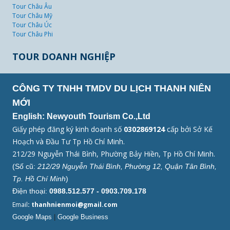
Tour Châu Âu
Tour Châu Mỹ
Tour Châu Úc
Tour Châu Phi
TOUR DOANH NGHIỆP
CÔNG TY TNHH TMDV DU LỊCH THANH NIÊN
MỚI
English: Newyouth Tourism Co.,Ltd
Giấy phép đăng ký kinh doanh số
0302869124
cấp bởi Sở Kế
Hoạch và Đầu Tư Tp Hồ Chí Minh.
212/29 Nguyễn Thái Bình, Phường Bảy Hiền, Tp Hồ Chí Minh.
(Số cũ:
212/29 Nguyễn Thái Bình, Phường 12, Quận Tân Bình,
Tp. Hồ Chí Minh
)
Điện thoại:
0988.512.577 - 0903.709.178
Email
: thanhnienmoi@gmail.com
Google Maps
|
Google Business