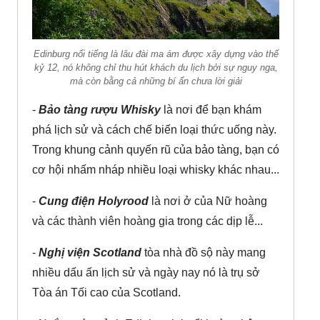
Edinburg nổi tiếng là lâu đài ma ám được xây dựng vào thế
kỷ 12, nó không chỉ thu hút khách du lịch bởi sự nguy nga,
mà còn bằng cả những bí ẩn chưa lời giải
-
Bảo tàng rượu Whisky
là nơi để bạn khám
phá lịch sử và cách chế biến loại thức uống này.
Trong khung cảnh quyến rũ của bảo tàng, bạn có
cơ hội nhấm nháp nhiều loại whisky khác nhau...
-
Cung điện Holyrood
là nơi ở của Nữ hoàng
và các thành viên hoàng gia trong các dịp lễ...
-
Nghị viện Scotland
tòa nhà đồ sộ này mang
nhiều dấu ấn lịch sử và ngày nay nó là trụ sở
Tòa án Tối cao của Scotland.