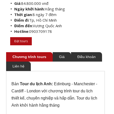
Giá
:
84.800.000 vnđ
Ngày khởi hành
:
Hằng tháng
Thời gian
:
8 ngày 7 đêm
Điểm đi
:
Tp, Hồ Chí Minh
Điểm đến
:
Vương Quốc Anh
Hotline
:
0903709178
Đặt tours
Chương trình tours
Giá
Điều khoản
Liên hệ
Bán
Tour du lịch Anh:
Edinburg - Manchester -
Cardiff - London
với chương trình tour du lịch
thiết kế, chuyên nghiệp và hấp dẫn. Tour du lịch
Anh khởi hành hằng tháng