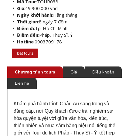
Mã Tour
:
TOUR038
Giá
:
49.900.000 vnđ
Ngày khởi hành
:
Hằng tháng
Thời gian
:
8 ngày 7 đêm
Điểm đi
:
Tp. Hồ Chí Minh
Điểm đến
:
Pháp, Thụy Sĩ, Ý
Hotline
:
0903709178
Đặt tours
Chương trình tours
Giá
Điều khoản
Liên hệ
Khám phá hành trình Châu Âu sang trọng và
đẳng cấp, nơi Quý khách được trải nghiệm sự
hòa quyện tuyệt vời giữa văn hóa, kiến trúc,
thiên nhiên và mua sắm hàng hiệu nổi tiếng thế
giới với
Tour du lịch Pháp - Thụy Sĩ - Ý kết hợp