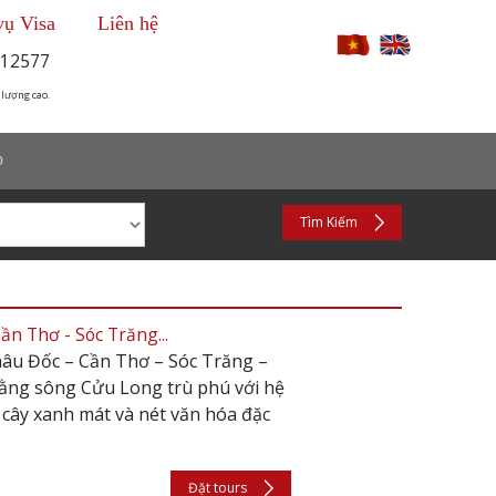
vụ Visa
Liên hệ
12577
 lượng cao.
p
Tìm Kiếm
n Thơ - Sóc Trăng...
hâu Đốc – Cần Thơ – Sóc Trăng –
ằng sông Cửu Long trù phú với hệ
 cây xanh mát và nét văn hóa đặc
Đặt tours