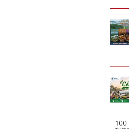
100
Review ra