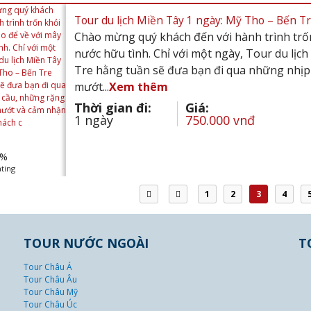
Tour du lịch Miền Tây 1 ngày: Mỹ Tho – Bến Tr
Chào mừng quý khách đến với hành trình trốn
nước hữu tình. Chỉ với một ngày, Tour du lịc
Tre hằng tuần sẽ đưa bạn đi qua những nhịp
mướt...
Xem thêm
Thời gian đi:
Giá:
1 ngày
750.000 vnđ
%
ting
1
2
3
4
TOUR NƯỚC NGOÀI
T
Tour Châu Á
Tour Châu Âu
Tour Châu Mỹ
Tour Châu Úc