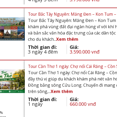
Tour Bắc Tây Nguyên: Măng Đen – Kon Tum – Tp
Tour Bắc Tây Nguyên: Măng Đen – Kon Tum – T
khám phá vùng đất đại ngàn hùng vĩ với khí 
và bản sắc văn hóa đặc trưng của các dân tộ
cho du khách...
Xem thêm
Thời gian đi:
Giá:
3 ngày 4 đêm
3.590.000 vnđ
Tour Cần Thơ 1 ngày: Chợ nổi Cái Răng – Cồn
Tour Cần Thơ 1 ngày: Chợ nổi Cái Răng – Cồ
đầy thú vị giúp du khách khám phá nét văn 
Đồng bằng sông Cửu Long. Chuyến đi mang đ
trên sông,...
Xem thêm
Thời gian đi:
Giá:
1 ngày
660.000 vnđ
%
ting