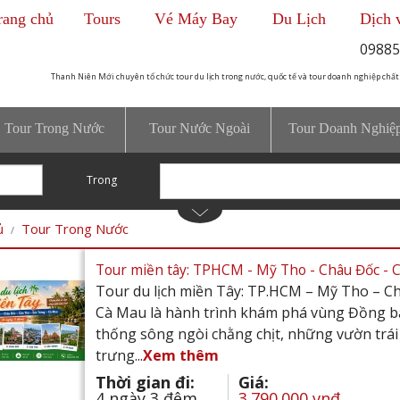
rang chủ
Tours
Vé Máy Bay
Du Lịch
Dịch 
09885
Thanh Niên Mới chuyên tổ chức tour du lịch trong nước, quốc tế và tour doanh nghiệp chất
Tour Trong Nước
Tour Nước Ngoài
Tour Doanh Nghiệ
Trong
ủ
Tour Trong Nước
Tour miền tây: TPHCM - Mỹ Tho - Châu Đốc - Cầ
Tour du lịch miền Tây: TP.HCM – Mỹ Tho – C
Cà Mau là hành trình khám phá vùng Đồng b
thống sông ngòi chằng chịt, những vườn trái
trưng...
Xem thêm
Thời gian đi:
Giá:
4 ngày 3 đêm
3.790.000 vnđ