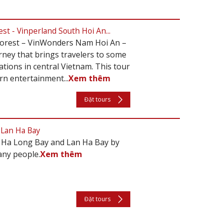
t - Vinperland South Hoi An...
orest – VinWonders Nam Hoi An –
rney that brings travelers to some
ations in central Vietnam. This tour
rn entertainment...
Xem thêm
Đặt tours
 Lan Ha Bay
it Ha Long Bay and Lan Ha Bay by
any people.
Xem thêm
Đặt tours