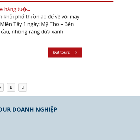
e hằng tu�...
 khỏi phố thị ồn ào để về với mây
h Miền Tây 1 ngày: Mỹ Tho – Bến
 cầu, những rặng dừa xanh
Đặt tours
5
OUR DOANH NGHIỆP