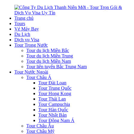
Trang chủ
Tours
Vé Máy Bay
Du Lịch
Dịch vụ Visa
Tour Trong Nước
Tour du lịch Miền Bắc
Tour du lịch Miền Trung
Tour du lịch Miền Nam
Tour liên tuyến Bắc Trung Nam
Tour Nước Ngoài
Tour Châu Á
Tour Đài Loan
Tour Trung Quốc
Tour Hong Kong
Tour Thái Lan
Tour Campuchia
Tour Hàn Quốc
Tour Nhật Bản
Tour Đông Nam Á
Tour Châu Âu
Tour Châu Mỹ