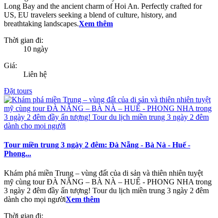
Long Bay and the ancient charm of Hoi An. Perfectly crafted for
US, EU travelers seeking a blend of culture, history, and
breathtaking landscapes.
Xem thêm
Thời gian đi:
10 ngày
Giá:
Liên hệ
Đặt tours
Tour miền trung 3 ngày 2 đêm: Đà Nẵng - Bà Nà - Huế -
Phong...
Khám phá miền Trung – vùng đất của di sản và thiên nhiên tuyệt
mỹ cùng tour ĐÀ NẴNG – BÀ NÀ – HUẾ - PHONG NHA trong
3 ngày 2 đêm đầy ấn tượng! Tour du lịch miền trung 3 ngày 2 đêm
dành cho mọi người
Xem thêm
Thời gian đi: