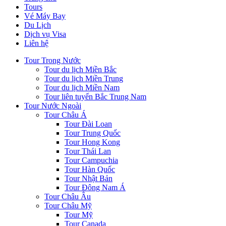
Tours
Vé Máy Bay
Du Lịch
Dịch vụ Visa
Liên hệ
Tour Trong Nước
Tour du lịch Miền Bắc
Tour du lịch Miền Trung
Tour du lịch Miền Nam
Tour liên tuyến Bắc Trung Nam
Tour Nước Ngoài
Tour Châu Á
Tour Đài Loan
Tour Trung Quốc
Tour Hong Kong
Tour Thái Lan
Tour Campuchia
Tour Hàn Quốc
Tour Nhật Bản
Tour Đông Nam Á
Tour Châu Âu
Tour Châu Mỹ
Tour Mỹ
Tour Canada