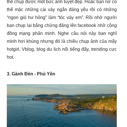
thể chụp được một bức ảnh tuyệt đẹp. Hoặc bạn nữ có
thể mặc những cái váy ngắn đáng yêu rồi có những
“ngọn gió hư hỏng” làm “tóc váy em”. Rồi nhờ người
bạn chụp lại bằng chứng đăng lên facebook nhờ cộng
đồng mạng phân minh. Nghe câu nói này bạn nghĩ
mình hơi khùng nhưng đó là chiêu chụp ảnh của mấy
hotgirl, Vblog, blog du lịch nổi tiếng đấy, trending cực
hot.
3. Gành Đèn - Phú Yên