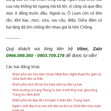
cua này không bò ngang mà bò tới, vì càng và que đều
mọc ở đằng trước đầu. Ngoài ra, Ô Loan còn có tôm
rằn, tôm bạc, mực, sứa, rau câu, điệp. Giữa đầm có
hai tảng đá lớn chồng lên nhau gọi là hòn Chồng.
-----------
Quý khách vui lòng liên hệ
Viber, Zalo
0966.089.350 - 0903.709.178
để được tư vấn!
Các bài đăng khác
Khám phá văn hóa tắm Onsen Nhật Bản: Nghệ thuật thư giãn và
chữa lành tâm và thân
Khám phá vách đá núi lửa triệu năm tại đảo Lý Sơn
Phim trường cổ trang Thung Ui: Bức tranh thủy mặc giữa lòng
Tràng An, Ninh Binh
Khám phá nét đẹp tết cổ truyền 3 miền Bắc, Trung, Nam
Ngắm cảnh đẹp hoa mai anh đào tại Đà Lạt 2026 đón mùa xuân
tuyệt vời