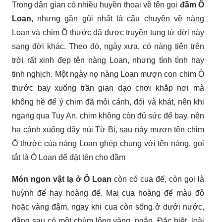
Trong dân gian có nhiều huyền thoại về tên gọi
đầm Ô
Loan
, nhưng gần gũi nhất là câu chuyện về nàng
Loan và chim Ô thước đã được truyền tụng từ đời này
sang đời khác. Theo đó, ngày xưa, có nàng tiên trên
trời rất xinh đẹp tên nàng Loan, nhưng tính tình hay
tinh nghịch. Một ngày nọ nàng Loan mượn con chim Ô
thước bay xuống trần gian dạo chơi khắp nơi mà
không hề để ý chim đã mỏi cánh, đói và khát, nên khi
ngang qua Tuy An, chim không còn đủ sức để bay, nên
hạ cánh xuống dãy núi Từ Bi, sau này mượn tên chim
Ô thước của nàng Loan ghép chung với tên nàng, gọi
tắt là Ô Loan để đặt tên cho đầm
Món ngon vật lạ ở Ô Loan
còn có cua đế, còn gọi là
huỳnh đế hay hoàng đế. Mai cua hoàng đế màu đỏ
hoặc vàng đậm, ngay khi cua còn sống ở dưới nước,
đằng sau có một chùm lông vàng, ngắn. Đặc biệt, loài