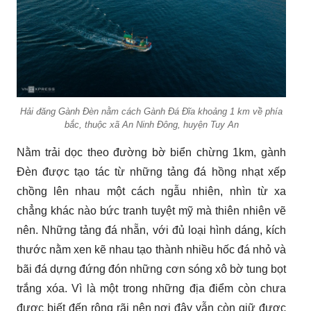
Hải đăng Gành Đèn nằm cách Gành Đá Đĩa khoảng 1 km về phía
bắc, thuộc xã An Ninh Đông, huyện Tuy An
Nằm trải dọc theo đường bờ biển chừng 1km, gành
Đèn được tạo tác từ những tảng đá hồng nhạt xếp
chồng lên nhau một cách ngẫu nhiên, nhìn từ xa
chẳng khác nào bức tranh tuyệt mỹ mà thiên nhiên vẽ
nên. Những tảng đá nhẵn, với đủ loại hình dáng, kích
thước nằm xen kẽ nhau tạo thành nhiều hốc đá nhỏ và
bãi đá dựng đứng đón những cơn sóng xô bờ tung bọt
trắng xóa. Vì là một trong những địa điểm còn chưa
được biết đến rộng rãi nên nơi đây vẫn còn giữ được