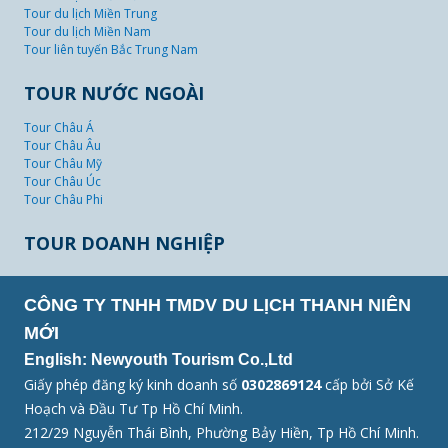
Tour du lịch Miền Trung
Tour du lịch Miền Nam
Tour liên tuyến Bắc Trung Nam
TOUR NƯỚC NGOÀI
Tour Châu Á
Tour Châu Âu
Tour Châu Mỹ
Tour Châu Úc
Tour Châu Phi
TOUR DOANH NGHIỆP
CÔNG TY TNHH TMDV DU LỊCH THANH NIÊN
MỚI
English: Newyouth Tourism Co.,Ltd
Giấy phép đăng ký kinh doanh số
0302869124
cấp bởi Sở Kế
Hoạch và Đầu Tư Tp Hồ Chí Minh.
212/29 Nguyễn Thái Bình, Phường Bảy Hiền, Tp Hồ Chí Minh.