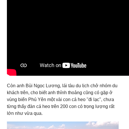
Còn anh Bùi Ngọc Lương, lái tàu du lịch chở nhóm du
khách trên, cho biết anh thỉnh thoảng cũng có gặp ở
vùng biển Phú Yên một vài con cá heo "đi lạc", chưa
từng thấy đàn cá heo trên 200 con có trọng lượng rất
lớn như vừa qua.