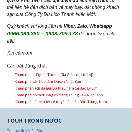
lịch ở Phú Yên
hoặc
địa điểm du lịch Việt Nam
có
thể liên hệ đến dịch bán vé máy bay, đặt phòng khách
sạn của Công Ty Du Lịch Thanh Niên Mới.
Quý khách vui lòng liên hệ
Viber, Zalo, Whatsapp
0966.089.350 – 0903.709.178
để được tư ấn chi
tiết!
Xin cảm ơn!
Các bài đăng khác
Tham quan dãy núi Trương Gia Giới có gì thú vị?
Khám phá văn hóa tắm Onsen Nhật Bản
Khám phá vách đá núi lửa triệu năm tại đảo Lý Sơn
Khám phá phim trường cổ trang Thung Ui ở Ninh Bình
Khám phá nét đẹp tết cổ truyền 3 miền Bắc, Trung, Nam
TOUR TRONG NƯỚC
Tour du lịch Miền Bắc