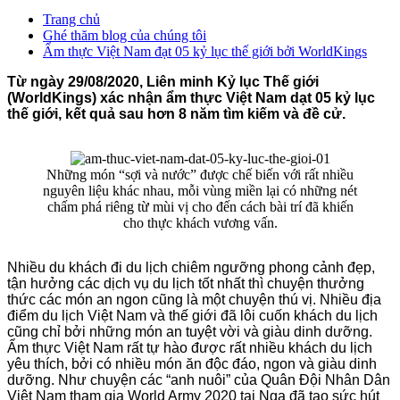
Trang chủ
Ghé thăm blog của chúng tôi
Ẩm thực Việt Nam đạt 05 kỷ lục thế giới bởi WorldKings
Từ ngày 29/08/2020, Liên minh Kỷ lục Thế giới
(WorldKings) xác nhận ẩm thực Việt Nam dạt 05 kỷ lục
thế giới, kết quả sau hơn 8 năm tìm kiếm và đề cử.
Những món “sợi và nước” được chế biến với rất nhiều
nguyên liệu khác nhau, mỗi vùng miền lại có những nét
chấm phá riêng từ mùi vị cho đến cách bài trí đã khiến
cho thực khách vương vấn.
Nhiều du khách đi du lịch chiêm ngưỡng phong cảnh đẹp,
tận hưởng các dịch vụ du lịch tốt nhất thì chuyện thưởng
thức các món an ngon cũng là một chuyện thú vị. Nhiều địa
điểm du lịch Việt Nam và thế giới đã lôi cuốn khách du lịch
cũng chỉ bởi những món an tuyệt vời và giàu dinh dưỡng.
Ẩm thực Việt Nam rất tự hào được rất nhiều khách du lịch
yêu thích, bởi có nhiều món ăn độc đáo, ngon và giàu dinh
dưỡng. Như chuyện các “anh nuôi” của Quân Đội Nhân Dân
Việt Nam tham gia World Army 2020 tại Nga đã tạo sức hút