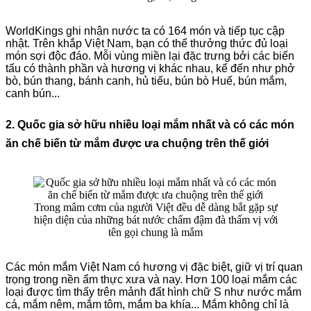
WorldKings ghi nhận nước ta có 164 món và tiếp tục cập
nhật. Trên khắp Việt Nam, bạn có thể thưởng thức đủ loại
món sợi độc đáo. Mỗi vùng miền lại đặc trưng bởi các biến
tấu có thành phần và hương vị khác nhau, kể đến như phở
bò, bún thang, bánh canh, hủ tiếu, bún bò Huế, bún mắm,
canh bún...
2. Quốc gia sở hữu nhiều loại mắm nhất và có các món
ăn chế biến từ mắm được ưa chuộng trên thế giới
Trong mâm cơm của người Việt đều dễ dàng bắt gặp sự
hiện diện của những bát nước chấm đậm đà thấm vị với
tên gọi chung là mắm
Các món mắm Việt Nam có hương vị đặc biệt, giữ vị trí quan
trọng trong nền ẩm thực xưa và nay. Hơn 100 loại mắm các
loại được tìm thấy trên mảnh đất hình chữ S như nước mắm
cá, mắm nêm, mắm tôm, mắm ba khía... Mắm không chỉ là