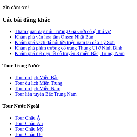
Xin cảm ơn!
Các bài đăng khác
Tham quan dãy núi Trương Gia Giới có gì thú vị?
Khám phá văn hóa tắm Onsen Nhật Bản
Khám phá vách đá núi lửa triệu năm tại đảo Lý Sơn
Khám phá phim trường cổ trang Thung Ui ở Ninh Bình
Khám phá nét đẹp tết cổ truyền 3 miền Bắc, Trung, Nam
Tour Trong Nước
Tour du lịch Miền Bắc
Tour du lịch Miền Trung
Tour du lịch Miền Nam
Tour liên tuyến Bắc Trung Nam
Tour Nước Ngoài
Tour Châu Á
Tour Châu Âu
Tour Châu Mỹ
Tour Châu Úc