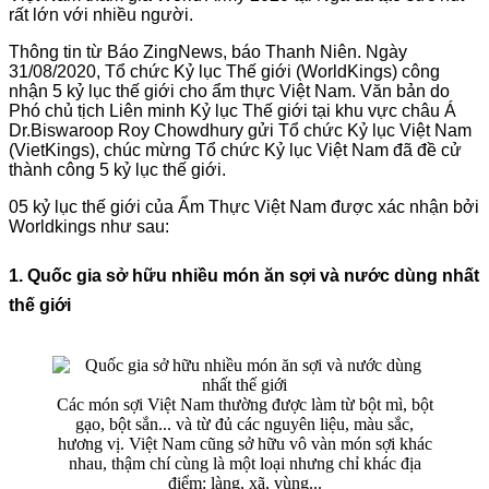
rất lớn với nhiều người.
Thông tin từ Báo ZingNews, báo Thanh Niên. Ngày
31/08/2020, Tổ chức Kỷ lục Thế giới (WorldKings) công
nhận 5 kỷ lục thế giới cho ẩm thực Việt Nam. Văn bản do
Phó chủ tịch Liên minh Kỷ lục Thế giới tại khu vực châu Á
Dr.Biswaroop Roy Chowdhury gửi Tổ chức Kỷ lục Việt Nam
(VietKings), chúc mừng Tổ chức Kỷ lục Việt Nam đã đề cử
thành công 5 kỷ lục thế giới.
05 kỷ lục thế giới của Ẩm Thực Việt Nam được xác nhận bởi
Worldkings như sau:
1. Quốc gia sở hữu nhiều món ăn sợi và nước dùng nhất
thế giới
Các món sợi Việt Nam thường được làm từ bột mì, bột
gạo, bột sắn... và từ đủ các nguyên liệu, màu sắc,
hương vị. Việt Nam cũng sở hữu vô vàn món sợi khác
nhau, thậm chí cùng là một loại nhưng chỉ khác địa
điểm: làng, xã, vùng...