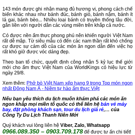
143 món được ghi nhận mang đủ hương vị, phong cách chế
biến khác nhau như bánh đúc, bánh giò, bánh nậm, bánh ít
lá gai, bánh bèo... Nhiều loại bánh có truyền thống lâu đời,
gắn liền với người dân các vùng miền trên khắp cả nước.
Có được nền ẩm thực phong phú nên khiến người Việt Nam
rất dễ mập. Từ siêu mẫu có đến các nam thần rất khó chống
cự được sự cám dỗ của các món ăn ngon dẫn đến việc họ
rất khó giữ được vóc dáng đẹp.
Theo ban tổ chức, quyết định công nhận 5 kỷ lục thế giới
mới cho ẩm thực Việt Nam của WorldKings có hiệu lực từ
ngày 29/8.
Xem thêm:
Phở bò Việt Nam xếp hạng 9 trong Top món ngon
nhất Đông Nam Á - Niềm tự hào ẩm thực Việt
Nếu bạn yêu thích du lịch muốn khám phá các món ăn
ngon khắp mọi miền tổ quốc có thể liên hệ
bán vé máy
bay, đặt phòng khách sạn, tour du lịch giá rẻ
,… của
Công Ty Du Lịch Thanh Niên Mới
Quý khách vui lòng liên hệ
Viber, Zalo, Whatsapp
0966.089.350 – 0903.709.178
để được tư ấn chi tiết!