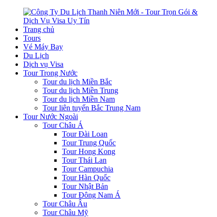
Trang chủ
Tours
Vé Máy Bay
Du Lịch
Dịch vụ Visa
Tour Trong Nước
Tour du lịch Miền Bắc
Tour du lịch Miền Trung
Tour du lịch Miền Nam
Tour liên tuyến Bắc Trung Nam
Tour Nước Ngoài
Tour Châu Á
Tour Đài Loan
Tour Trung Quốc
Tour Hong Kong
Tour Thái Lan
Tour Campuchia
Tour Hàn Quốc
Tour Nhật Bản
Tour Đông Nam Á
Tour Châu Âu
Tour Châu Mỹ