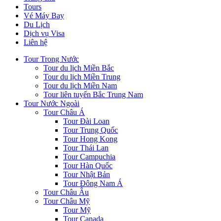
Tours
Vé Máy Bay
Du Lịch
Dịch vụ Visa
Liên hệ
Tour Trong Nước
Tour du lịch Miền Bắc
Tour du lịch Miền Trung
Tour du lịch Miền Nam
Tour liên tuyến Bắc Trung Nam
Tour Nước Ngoài
Tour Châu Á
Tour Đài Loan
Tour Trung Quốc
Tour Hong Kong
Tour Thái Lan
Tour Campuchia
Tour Hàn Quốc
Tour Nhật Bản
Tour Đông Nam Á
Tour Châu Âu
Tour Châu Mỹ
Tour Mỹ
Tour Canada