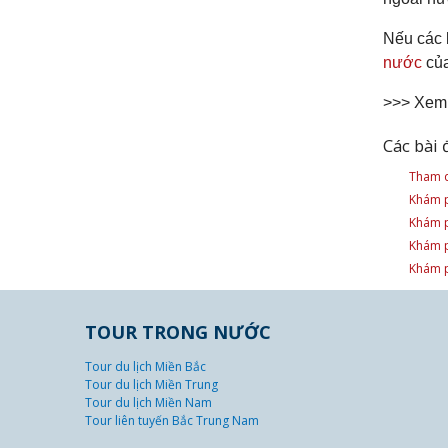
Nếu các 
nước
của
>>> Xem
Các bài 
Tham q
Khám p
Khám p
Khám p
Khám p
TOUR TRONG NƯỚC
Tour du lịch Miền Bắc
Tour du lịch Miền Trung
Tour du lịch Miền Nam
Tour liên tuyến Bắc Trung Nam