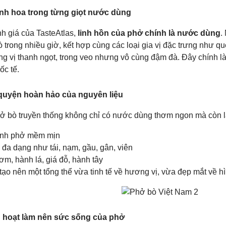
nh hoa trong từng giọt nước dùng
h giá của TasteAtlas,
linh hồn của phở chính là nước dùng
.
trong nhiều giờ, kết hợp cùng các loại gia vị đặc trưng như q
g vị thanh ngọt, trong veo nhưng vô cùng đậm đà. Đây chính là
ốc tế.
quyện hoàn hảo của nguyên liệu
hở bò truyền thống không chỉ có nước dùng thơm ngon mà còn l
ánh phở mềm mịn
ò đa dạng như tái, nạm, gầu, gân, viên
ơm, hành lá, giá đỗ, hành tây
 tạo nên một tổng thể vừa tinh tế về hương vị, vừa đẹp mắt về hì
h hoạt làm nên sức sống của phở