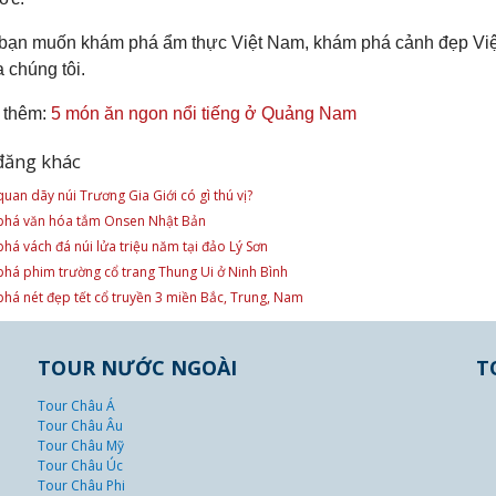
bạn muốn khám phá ẩm thực Việt Nam, khám phá cảnh đẹp Việ
 chúng tôi.
 thêm:
5 món ăn ngon nổi tiếng ở Quảng Nam
đăng khác
uan dãy núi Trương Gia Giới có gì thú vị?
há văn hóa tắm Onsen Nhật Bản
há vách đá núi lửa triệu năm tại đảo Lý Sơn
há phim trường cổ trang Thung Ui ở Ninh Bình
há nét đẹp tết cổ truyền 3 miền Bắc, Trung, Nam
TOUR NƯỚC NGOÀI
T
Tour Châu Á
Tour Châu Âu
Tour Châu Mỹ
Tour Châu Úc
Tour Châu Phi