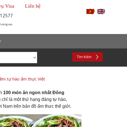
vụ Visa
Liên hệ
12577
 lượng cao.
p
Tìm Kiếm
ềm tự hào ẩm thực Việt
ch
100 món ăn ngon nhất Đông
 chỉ là một thứ hạng đáng tự hào,
 Nam trên bản đồ ẩm thực thế giới.