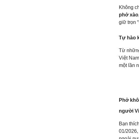
Không ch
phở xào,
giữ trọn 
Tự hào k
Từ những
Việt Nam
một lần n
Phở khôn
người Vi
Bạn thíc
01/2026
ngoài nư