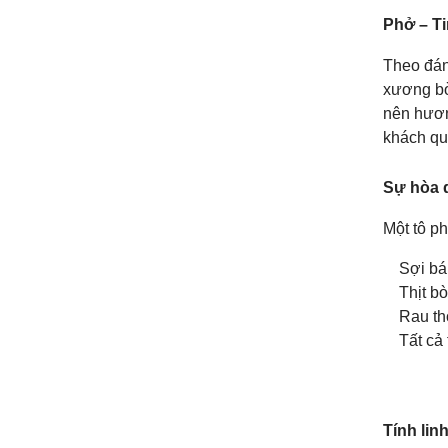
Phở – Ti
Theo đán
xương bò 
nên hươn
khách qu
Sự hòa 
Một tô p
Sợi b
Thịt b
Rau th
Tất cả
Tính lin