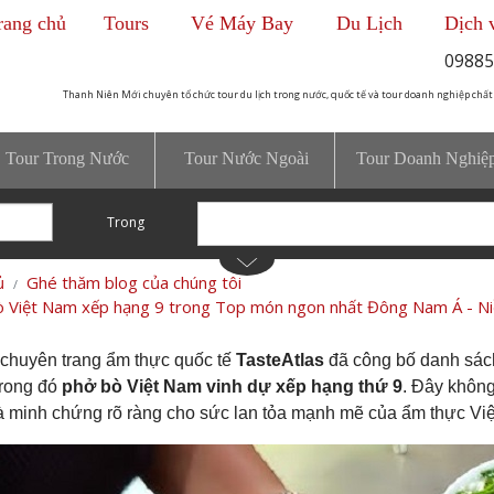
rang chủ
Tours
Vé Máy Bay
Du Lịch
Dịch 
09885
Thanh Niên Mới chuyên tổ chức tour du lịch trong nước, quốc tế và tour doanh nghiệp chất
Tour Trong Nước
Tour Nước Ngoài
Tour Doanh Nghiệ
Trong
ủ
Ghé thăm blog của chúng tôi
 Việt Nam xếp hạng 9 trong Top món ngon nhất Đông Nam Á - Ni
 chuyên trang ẩm thực quốc tế
TasteAtlas
đã công bố danh sá
trong đó
phở bò Việt Nam vinh dự xếp hạng thứ 9
. Đây không
à minh chứng rõ ràng cho sức lan tỏa mạnh mẽ của ẩm thực Việt