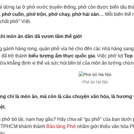
ỉ dừng lại ở phở nước truyền thống, phở còn được biến tấu th
 phở cuốn, phở trộn, phở chay, phở hải sản…
Mỗi biến thể 
“chất phở” Việt.
hi món ăn dân dã vươn tầm thế giới
 gánh hàng rong, quán phở vỉa hè cho đến các nhà hàng sang
 đã trở thành
biểu tượng ẩm thực quốc gia
. Việc phở lọt
Top
ữa khẳng định vị thế và sức hút bền bỉ của món ăn tưởng chừng 
Phở bò Hà Nội
g chỉ là món ăn, mà còn là câu chuyện văn hóa, là hương 
ệt.
h phở bò tái, nạm hay gầu? Hãy chia sẻ “gu phở” của bạn dưới 
, TPHCM khánh thành
Bảo tàng Phở
nhằm giới thiệu văn hóa P
ớc.