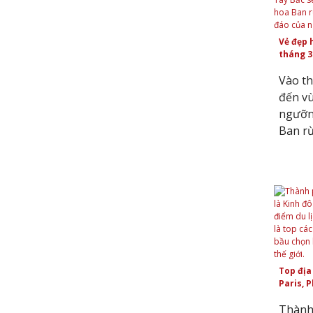
Vẻ đẹp 
tháng 3
Vào th
đến vù
ngưỡn
Ban rừ
Top địa
Paris, 
Thành