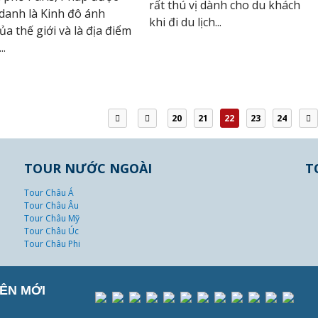
rất thú vị dành cho du khách
anh là Kinh đô ánh
khi đi du lịch...
ủa thế giới và là địa điểm
..
20
21
22
23
24
TOUR NƯỚC NGOÀI
T
Tour Châu Á
Tour Châu Âu
Tour Châu Mỹ
Tour Châu Úc
Tour Châu Phi
ÊN MỚI