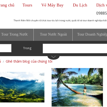
rang chủ
Tours
Vé Máy Bay
Du Lịch
Dịch 
09885
Thanh Niên Mới chuyên tổ chức tour du lịch trong nước, quốc tế và tour doanh nghiệp chất
Tour Trong Nước
Tour Nước Ngoài
Tour Doanh Nghiệ
Trong
ủ
Ghé thăm blog của chúng tôi