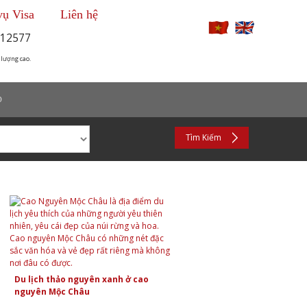
vụ Visa
Liên hệ
12577
 lượng cao.
p
Tìm Kiếm
Du lịch thảo nguyên xanh ở cao
nguyên Mộc Châu