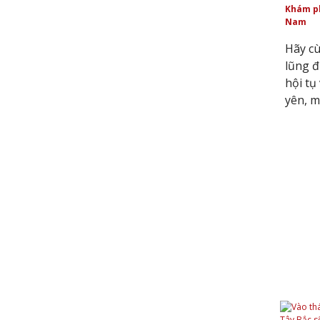
Khám ph
Nam
Hãy c
lũng đ
hội tụ
yên, m