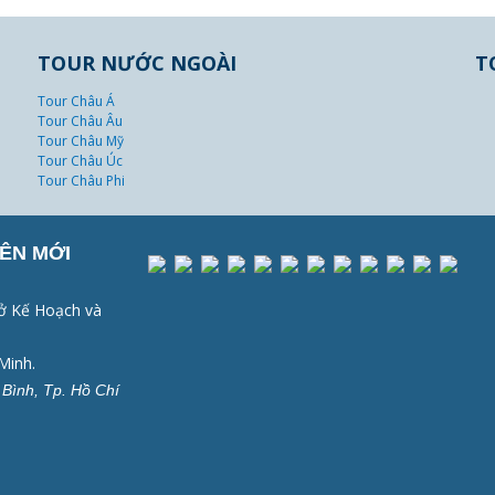
TOUR NƯỚC NGOÀI
T
Tour Châu Á
Tour Châu Âu
Tour Châu Mỹ
Tour Châu Úc
Tour Châu Phi
ÊN MỚI
ở Kế Hoạch và
Minh.
Bình, Tp. Hồ Chí