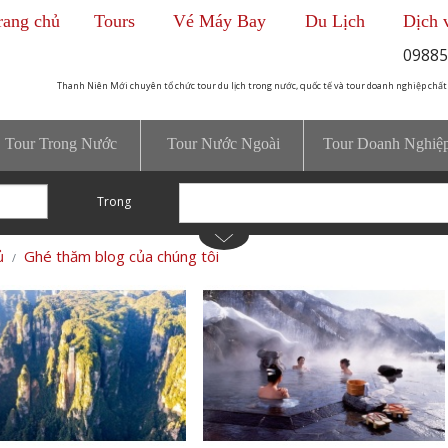
rang chủ
Tours
Vé Máy Bay
Du Lịch
Dịch 
09885
Thanh Niên Mới chuyên tổ chức tour du lịch trong nước, quốc tế và tour doanh nghiệp chất
Tour Trong Nước
Tour Nước Ngoài
Tour Doanh Nghiệ
Trong
ủ
Ghé thăm blog của chúng tôi