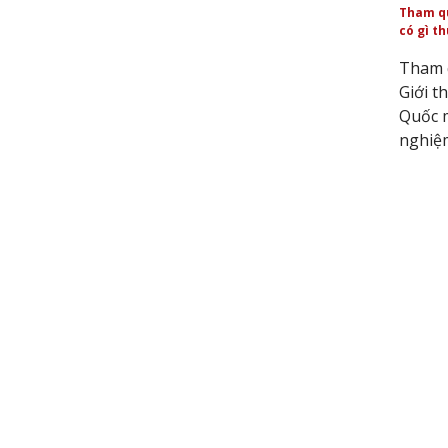
Tham qu
có gì th
Tham 
Giới t
Quốc m
nghiệm