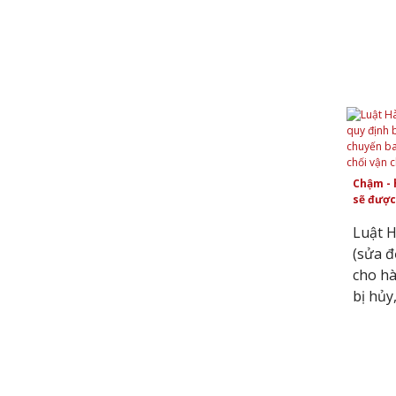
Chậm - 
sẽ được 
Luật 
(sửa đ
cho hà
bị hủy,.