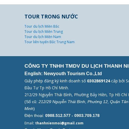
TOUR TRONG NƯỚC
Tour du lịch Miền Bắc
Tour du lịch Miền Trung
Tour du lịch Miền Nam
Tour liên tuyến Bắc Trung Nam
CÔNG TY TNHH TMDV DU LỊCH THANH NI
English: Newyouth Tourism Co.,Ltd
Giấy phép đăng ký kinh doanh số
0302869124
cấp bởi S
Đầu Tư Tp Hồ Chí Minh.
212/29 Nguyễn Thái Bình, Phường Bảy Hiền, Tp Hồ Chí 
(Số cũ:
212/29 Nguyễn Thái Bình, Phường 12, Quận Tân 
Minh
)
Điện thoại:
0988.512.577 - 0903.709.178
Email
: thanhnienmoi@gmail.com