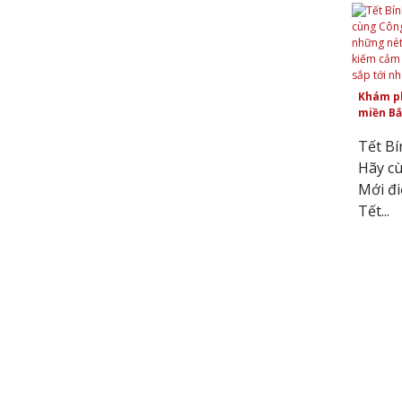
Khám ph
miền Bắ
Tết Bí
Hãy c
Mới đi
Tết...