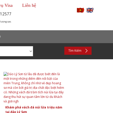
vụ Visa
Liên hệ
12577
 lượng cao.
p
Tìm Kiếm
Khám phá vách đá núi lửa triệu năm
tại đảo Lý Sơn