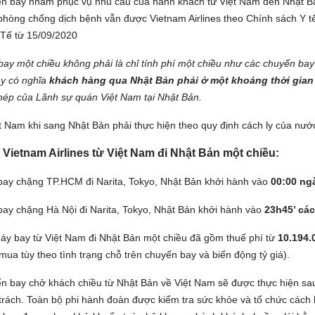
n bay nhằm phục vụ nhu cầu của hành khách từ Việt Nam đến Nhật Bản
phòng chống dịch bệnh vẫn được Vietnam Airlines theo Chính sách Y t
Tế từ 15/09/2020
bay một chiều không phải là chỉ tính phí một chiều như các chuyến ba
ây có nghĩa
khách hàng qua Nhật Bản phải ở một khoảng thời gian 
phép của Lãnh sự quán Việt Nam tại Nhật Bản.
 Nam khi sang Nhật Bản phải thực hiện theo quy định cách ly của nước
 Vietnam Airlines từ Việt Nam đi Nhật Bản một chiều:
bay chặng TP.HCM đi Narita, Tokyo, Nhật Bản khởi hành vào
00:00 ngà
bay chặng Hà Nội đi Narita, Tokyo, Nhật Bản khởi hành vào
23h45’ các
máy bay từ Việt Nam đi Nhật Bản một chiều đã gồm thuế phí từ
10.194.
mua tùy theo tình trạng chỗ trên chuyến bay và biến động tỷ giá).
n bay chở khách chiều từ Nhật Bản về Việt Nam sẽ được thực hiện sau 
rách. Toàn bộ phi hành đoàn được kiểm tra sức khỏe và tổ chức cách ly