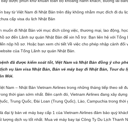
bay được phun khử khuẩn toàn bộ khoang hành khách, buồng lái bằng 
n bay từ Việt Nam đi Nhật Bản trên đây không nhằm mực đích đi du lịch
chưa cấp visa du lịch Nhật Bản
 muốn đi Nhật Bản với mục đích công việc, thương mại, lao động, học
hồ sơ đến Lãnh sự quán Nhật Bản để xin hỗ trợ. Bạn liên hệ với Tổng
 đến nộp hồ sơ. Hoặc bạn xem chi tiết Về việc cho phép nhập cảnh đối
website của Tổng Lãnh sự quán Nhật Bản.
bệnh đã được kiểm soát tốt, Việt Nam và Nhật Bản đồng ý cho phé
ịch vụ làm visa Nhật Bản, Bán vé máy bay đi Nhật Bản, Tour du 
ên Mới.
Việt Nam – Nhật Bản Vietnam Airlines trong những tháng tiếp theo sẽ
trong thời gian sớm nhất. Bên cạnh đó, Vietnam Airlines đang xây dự
uốc, Trung Quốc, Đài Loan (Trung Quốc), Lào, Campuchia trong thời g
 là đại lý bán vé máy bay cấp 1 của Vietnam Airlines đảm bảo quý khác
hất lượng dịch vụ tốt nhất. Mua vé máy bay tại Công Ty Du Lịch Thanh 