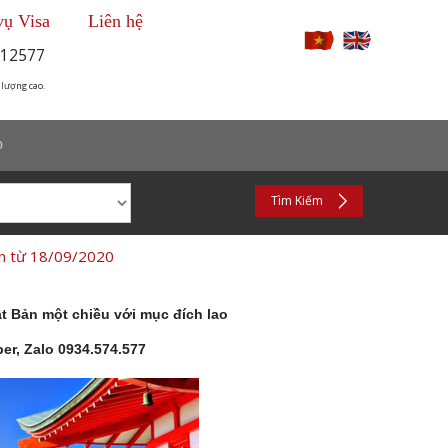
vụ Visa
Liên hệ
12577
 lượng cao.
p
Tìm Kiếm
ản từ 18/09/2020
t Bản một chiều với mục đích lao
er, Zalo 0934.574.577