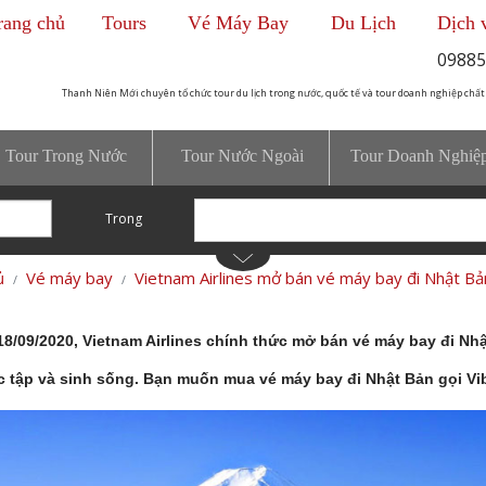
rang chủ
Tours
Vé Máy Bay
Du Lịch
Dịch 
09885
Thanh Niên Mới chuyên tổ chức tour du lịch trong nước, quốc tế và tour doanh nghiệp chất
Tour Trong Nước
Tour Nước Ngoài
Tour Doanh Nghiệ
Trong
ủ
Vé máy bay
Vietnam Airlines mở bán vé máy bay đi Nhật B
8/09/2020, Vietnam Airlines chính thức mở bán vé máy bay đi Nhậ
 tập và sinh sống. Bạn muốn mua vé máy bay đi Nhật Bản gọi Vib