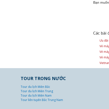
Bạn muốn 
Các bài 
Ưu đãi
Vé máy
Vé máy
Vé máy
Vietna
TOUR TRONG NƯỚC
Tour du lịch Miền Bắc
Tour du lịch Miền Trung
Tour du lịch Miền Nam
Tour liên tuyến Bắc Trung Nam