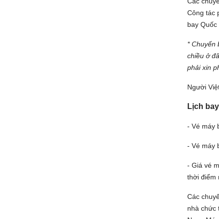
Các chuyế
Công tác 
bay Quốc 
* Chuyến 
chiều ở đ
phải xin 
Người Việt
Lịch bay
- Vé máy 
- Vé máy 
- Giá vé 
thời điểm 
Các chuyế
nhà chức t