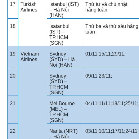
17
Turkish
Istanbul (IST)
Thứ tư và chủ nhật
Airlines
– Hà Nội
hằng tuần
(HAN)
18
Isatanbul
Thứ ba và thứ sáu hằng
(IST) –
tuần
TP.HCM
(SGN)
19
Vietnam
Sydney
01/11;15/11;29/11;
Airlines
(SYD) – Hà
Nội (HAN)
20
Sydney
09/11;23/11;
(SYD) –
TP.HCM
(SGN)
21
Mel Bourne
04/11;11/11;18/11;25/11;
(MEL) –
TP.HCM
(SGN)
22
Narita (NRT)
03/11;10/11;17/11;24/11;
– Hà Nội