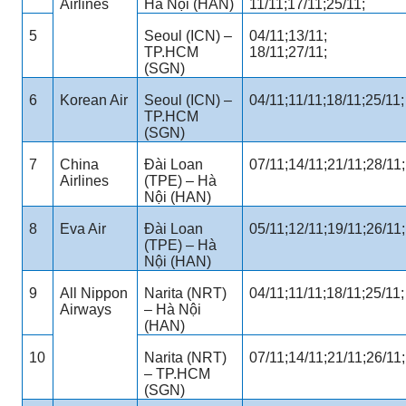
Airlines
Hà Nội (HAN)
11/11;17/11;25/11;
5
Seoul (ICN) –
04/11;13/11;
TP.HCM
18/11;27/11;
(SGN)
6
Korean Air
Seoul (ICN) –
04/11;11/11;18/11;25/11;
TP.HCM
(SGN)
7
China
Đài Loan
07/11;14/11;21/11;28/11;
Airlines
(TPE) – Hà
Nội (HAN)
8
Eva Air
Đài Loan
05/11;12/11;19/11;26/11;
(TPE) – Hà
Nội (HAN)
9
All Nippon
Narita (NRT)
04/11;11/11;18/11;25/11;
Airways
– Hà Nội
(HAN)
10
Narita (NRT)
07/11;14/11;21/11;26/11;
– TP.HCM
(SGN)