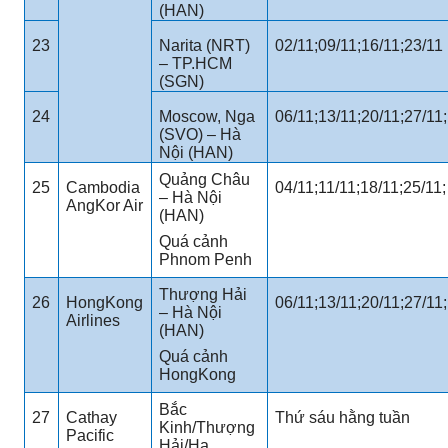
(HAN)
23
Narita (NRT)
02/11;09/11;16/11;23/11
– TP.HCM
(SGN)
24
Moscow, Nga
06/11;13/11;20/11;27/11;
(SVO) – Hà
Nội (HAN)
Quảng Châu
25
Cambodia
04/11;11/11;18/11;25/11;
– Hà Nội
AngKor Air
(HAN)
Quá cảnh
Phnom Penh
Thượng Hải
26
HongKong
06/11;13/11;20/11;27/11;
– Hà Nội
Airlines
(HAN)
Quá cảnh
HongKong
Bắc
27
Cathay
Thứ sáu hằng tuần
Kinh/Thượng
Pacific
Hải/Hạ