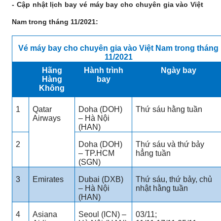
- Cập nhật lịch bay vé máy bay cho chuyên gia vào Việt
Nam trong tháng 11/2021:
Vé máy bay cho chuyên gia vào Việt Nam trong tháng
11/2021
Hãng
Hành trình
Ngày bay
Hàng
bay
Không
1
Qatar
Doha (DOH)
Thứ sáu hằng tuần
Airways
– Hà Nội
(HAN)
2
Doha (DOH)
Thứ sáu và thứ bảy
– TP.HCM
hẳng tuần
(SGN)
3
Emirates
Dubai (DXB)
Thứ sáu, thứ bảy, chủ
– Hà Nội
nhật hằng tuần
(HAN)
4
Asiana
Seoul (ICN) –
03/11;