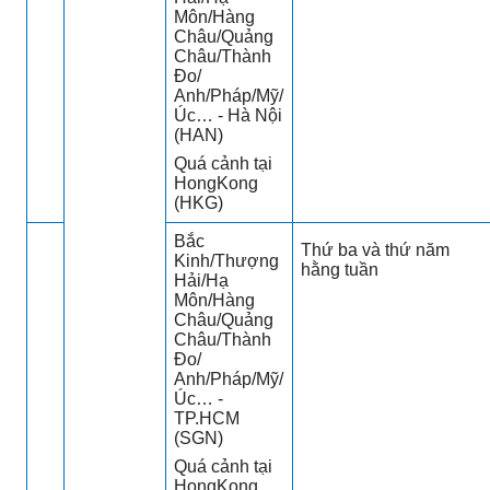
Môn/Hàng
Châu/Quảng
Châu/Thành
Đo/
Anh/Pháp/Mỹ/
Úc… - Hà Nội
(HAN)
Quá cảnh tại
HongKong
(HKG)
Bắc
Thứ ba và thứ năm
Kinh/Thượng
hằng tuần
Hải/Hạ
Môn/Hàng
Châu/Quảng
Châu/Thành
Đo/
Anh/Pháp/Mỹ/
Úc… -
TP.HCM
(SGN)
Quá cảnh tại
HongKong