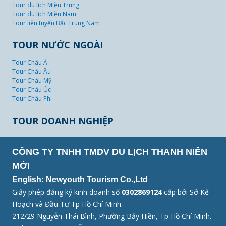
Tour du lịch Miền Trung
Tour du lịch Miền Nam
Tour liên tuyến Bắc Trung Nam
TOUR NƯỚC NGOÀI
Tour Châu Á
Tour Châu Âu
Tour Châu Mỹ
Tour Châu Úc
Tour Châu Phi
TOUR DOANH NGHIỆP
CÔNG TY TNHH TMDV DU LỊCH THANH NIÊN
MỚI
English: Newyouth Tourism Co.,Ltd
Giấy phép đăng ký kinh doanh số
0302869124
cấp bởi Sở Kế
Hoạch và Đầu Tư Tp Hồ Chí Minh.
212/29 Nguyễn Thái Bình, Phường Bảy Hiền, Tp Hồ Chí Minh.