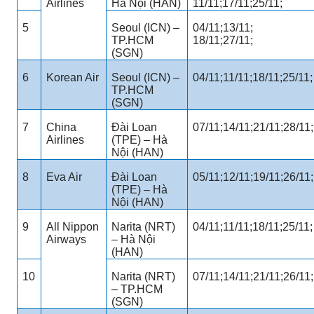
Airlines
Hà Nội (HAN)
11/11;17/11;25/11;
5
Seoul (ICN) –
04/11;13/11;
TP.HCM
18/11;27/11;
(SGN)
6
Korean Air
Seoul (ICN) –
04/11;11/11;18/11;25/11;
TP.HCM
(SGN)
7
China
Đài Loan
07/11;14/11;21/11;28/11;
Airlines
(TPE) – Hà
Nội (HAN)
8
Eva Air
Đài Loan
05/11;12/11;19/11;26/11;
(TPE) – Hà
Nội (HAN)
9
All Nippon
Narita (NRT)
04/11;11/11;18/11;25/11;
Airways
– Hà Nội
(HAN)
10
Narita (NRT)
07/11;14/11;21/11;26/11;
– TP.HCM
(SGN)