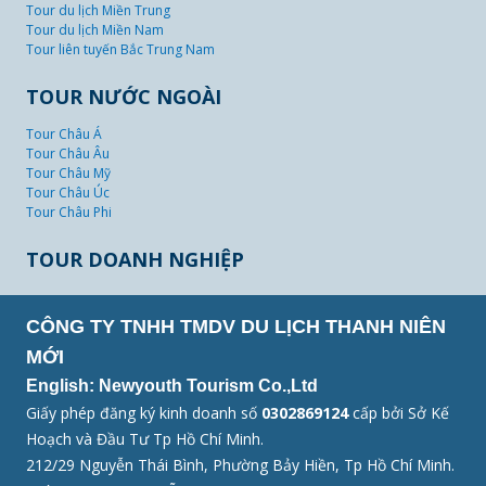
Tour du lịch Miền Trung
Tour du lịch Miền Nam
Tour liên tuyến Bắc Trung Nam
TOUR NƯỚC NGOÀI
Tour Châu Á
Tour Châu Âu
Tour Châu Mỹ
Tour Châu Úc
Tour Châu Phi
TOUR DOANH NGHIỆP
CÔNG TY TNHH TMDV DU LỊCH THANH NIÊN
MỚI
English: Newyouth Tourism Co.,Ltd
Giấy phép đăng ký kinh doanh số
0302869124
cấp bởi Sở Kế
Hoạch và Đầu Tư Tp Hồ Chí Minh.
212/29 Nguyễn Thái Bình, Phường Bảy Hiền, Tp Hồ Chí Minh.