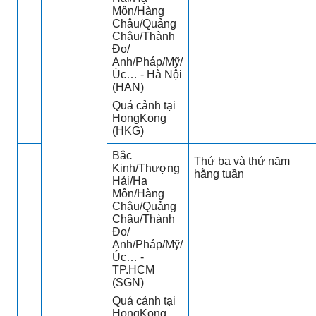
Môn/Hàng
Châu/Quảng
Châu/Thành
Đo/
Anh/Pháp/Mỹ/
Úc… - Hà Nội
(HAN)
Quá cảnh tại
HongKong
(HKG)
Bắc
Thứ ba và thứ năm
Kinh/Thượng
hằng tuần
Hải/Hạ
Môn/Hàng
Châu/Quảng
Châu/Thành
Đo/
Anh/Pháp/Mỹ/
Úc… -
TP.HCM
(SGN)
Quá cảnh tại
HongKong