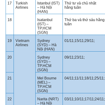
17
Turkish
Istanbul (IST)
Thứ tư và chủ nhật
Airlines
– Hà Nội
hằng tuần
(HAN)
18
Isatanbul
Thứ ba và thứ sáu hằng
(IST) –
tuần
TP.HCM
(SGN)
19
Vietnam
Sydney
01/11;15/11;29/11;
Airlines
(SYD) – Hà
Nội (HAN)
20
Sydney
09/11;23/11;
(SYD) –
TP.HCM
(SGN)
21
Mel Bourne
04/11;11/11;18/11;25/11;
(MEL) –
TP.HCM
(SGN)
22
Narita (NRT)
03/11;10/11;17/11;24/11;
– Hà Nội