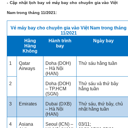
- Cập nhật lịch bay vé máy bay cho chuyên gia vào Việt
Nam trong tháng 11/2021:
Vé máy bay cho chuyên gia vào Việt Nam trong tháng
11/2021
Hãng
Hành trình
Ngày bay
Hàng
bay
Không
1
Qatar
Doha (DOH)
Thứ sáu hằng tuần
Airways
– Hà Nội
(HAN)
2
Doha (DOH)
Thứ sáu và thứ bảy
– TP.HCM
hẳng tuần
(SGN)
3
Emirates
Dubai (DXB)
Thứ sáu, thứ bảy, chủ
– Hà Nội
nhật hằng tuần
(HAN)
4
Asiana
Seoul (ICN) –
03/11;