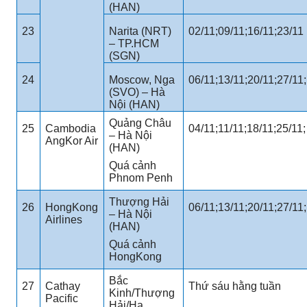
(HAN)
23
Narita (NRT)
02/11;09/11;16/11;23/11
– TP.HCM
(SGN)
24
Moscow, Nga
06/11;13/11;20/11;27/11;
(SVO) – Hà
Nội (HAN)
Quảng Châu
25
Cambodia
04/11;11/11;18/11;25/11;
– Hà Nội
AngKor Air
(HAN)
Quá cảnh
Phnom Penh
Thượng Hải
26
HongKong
06/11;13/11;20/11;27/11;
– Hà Nội
Airlines
(HAN)
Quá cảnh
HongKong
Bắc
27
Cathay
Thứ sáu hằng tuần
Kinh/Thượng
Pacific
Hải/Hạ