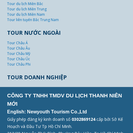
Tour du lịch Miền Bắc
Tour du lịch Miền Trung
Tour du lịch Miền Nam
Tour liên tuyến Bắc Trung Nam
TOUR NƯỚC NGOÀI
Tour Châu Á
Tour Châu Âu
Tour Châu Mỹ
Tour Châu Úc
Tour Châu Phi
TOUR DOANH NGHIỆP
CÔNG TY TNHH TMDV DU LỊCH THANH NIÊN
MỚI
English: Newyouth Tourism Co.,Ltd
Giấy phép đăng ký kinh doanh số
0302869124
cấp bởi Sở Kế
Hoạch và Đầu Tư Tp Hồ Chí Minh.