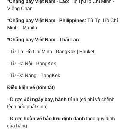
*Chặng bay Việt Nam - Lào:
Từ Tp.Hồ Chí Minh -
Viêng Chăn
*Chặng bay Việt Nam - Philippines:
Từ Tp. Hồ Chí
Minh – Manila
*Chặng bay Việt Nam - Thái Lan:
- Từ Tp. Hồ Chí Minh - BangKok | Phuket
- Từ Hà Nội - BangKok
- Từ Đà Nẵng - BangKok
Điều kiện vé (tóm tắt)
- Được
đổi ngày bay, hành trình
(có phí và chênh
lệch nếu phát sinh)
- Được
hoàn vé bảo lưu định danh
theo quy định
của hãng