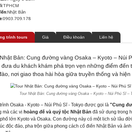
i
:
TPHCM
đến
:
Nhật Bản
e
:
0903.709.178
g trình tours
Giá
Điều khoản
Liên hệ
 Nhật Bản: Cung đường vàng Osaka – Kyoto – Núi P
 đưa du khách khám phá trọn vẹn những điểm đến ti
ào, nơi giao thoa hài hòa giữa truyền thống và hiện 
Tour Nhật Bản: Cung đường vàng Osaka – Kyoto – Núi Phú Sĩ – 
rình Osaka - Kyoto – Núi Phú Sĩ - Tokyo được gọi là
"Cung đư
 mà các vị
hoàng đế và quý tộc Nhật Bản
đã sử dụng trong h
 phố lớn Kyoto và Osaka. Con đường này có một lịch sử lâu đờ
trúc độc đáo, pha trộn giữa phong cách cổ điển Nhật Bản và ản