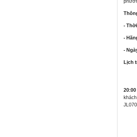
phươn
Thông
- Thời
- Hãn
- Ngà
Lịch 
20:00 
khách
JL070 