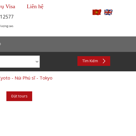
vụ Visa
Liên hệ
12577
 lượng cao.
p
Tìm Kiếm
oto - Núi Phú sĩ - Tokyo
Đặt tours