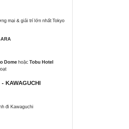
ng mại & giải trí lớn nhất Tokyo
BARA
yo Dome
hoặc
Tobu Hotel
oạt
Ổ - KAWAGUCHI
ành đi Kawaguchi