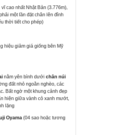
 vĩ cao nhất Nhật Bản (3.776m),
phải một lần đặt chân lên đỉnh
u thời tiết cho phép)
ng hiệu giảm giá giống bên Mỹ
ai
nằm yên bình dưới
chân núi
ường đất nhỏ ngoằn nghèo, các
ắc. Bất ngờ một khung cảnh đẹp
ẩn hiện giữa vành cỏ xanh mướt,
nh lặng
uji Oyama
(04 sao hoặc tương