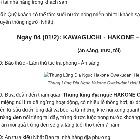
ối tại nhà hàng trong khách sạn
ối:
Quý khách có thể tắm suối nước nóng miễn phí tại khách s
ruyền thống người Nhật)
Ngày 04 (01/2): KAWAGUCHI - HAKONE
(ăn sáng, trưa, tối)
0:
Báo thức - Làm thủ tục trả phòng - Ăn sáng
Thung Lũng Địa Ngục Hakone Owakudani Hell V
0:
Đưa đoàn đến tham quan
Thung lũng địa ngục HAKONE
 miệng núi lửa đã ngừng hoạt động, có nhiều lỗ thông hơi, từ đ
ên từ sâu dưới lòng đất và bốc ra từ những khe núi xung quan
rứng đen
nổi tiếng tại đây, trứng được luộc trong nước khoáng 
 ăn mỗi quả trứng đen sẽ gia tăng tuổi thọ thêm 7 năm
0:
Ăn trưa kiểu Nhật Bản tại nhà hàng địa phương.