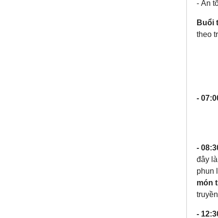
- Ăn t
Buổi t
theo t
- 07:0
- 08:3
đây là
phun l
món t
truyền
- 12:3