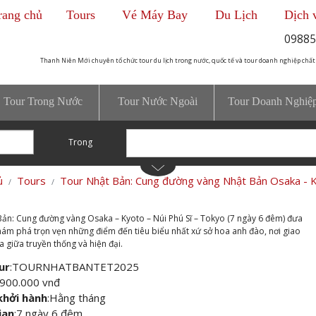
rang chủ
Tours
Vé Máy Bay
Du Lịch
Dịch 
09885
Thanh Niên Mới chuyên tổ chức tour du lịch trong nước, quốc tế và tour doanh nghiệp chất
Tour Trong Nước
Tour Nước Ngoài
Tour Doanh Nghiệ
Trong
ủ
Tours
Tour Nhật Bản: Cung đường vàng Nhật Bản Osaka - Ky
ản: Cung đường vàng Osaka – Kyoto – Núi Phú Sĩ – Tokyo (7 ngày 6 đêm) đưa
ám phá trọn vẹn những điểm đến tiêu biểu nhất xứ sở hoa anh đào, nơi giao
a giữa truyền thống và hiện đại.
ur
:
TOURNHATBANTET2025
.900.000 vnđ
khởi hành
:
Hằng tháng
ian
:
7 ngày 6 đêm