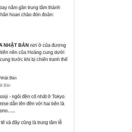
bay nằm gần trung tâm thành
 hân hoan chào đón đoàn:
A NHẬT BẢN
nơi ở của đương
g trên nền của Hoàng cung dưới
ung trước khi bị chiến tranh thế
ật Bản
oiji - ngôi đền cổ nhất ở Tokyo
ise dẫn lên đền với hai bên là
mono…..
 tế và đây cũng là trung tâm lễ