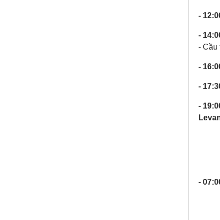
- 12:0
- 14:0
- Cầu 
- 16:0
- 17:3
- 19:0
Levan
- 07:0