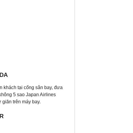
EDA
 khách tại cổng sân bay, đưa
không 5 sao Japan Airlines
ư giãn trên máy bay.
UR