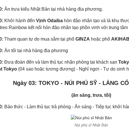
0:
Ăn trưa kiểu Nhật Bản tại nhà hàng địa phương.
0:
Khởi hành đến
Vịnh Odaiba
hòn đảo nhân tạo và là khu thươ
treo Rainbow kết nối hòn đảo nhân tạo phồn vinh với trung tâm
0:
Tham quan tự do mua sắm tại phố
GINZA
hoặc phố
AKIHA
0:
Ăn tối tại nhà hàng địa phương
0:
Đưa đoàn đến và làm thủ tục nhận phòng tại khách sạn
Tok
t Tokyo
(04 sao hoặc tương đương) - Nghỉ ngơi - Tự do sinh h
Ngày 03: TOKYO - NÚI PHÚ SỸ - LÀNG C
(ăn sáng, trưa, tối)
0:
Báo thức - Làm thủ tục trả phòng - Ăn sáng - Tiếp tục khởi h
Núi phú sĩ Nhật Bản