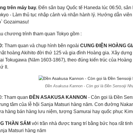
ng trên máy bay.
Đến sân bay Quốc tế Haneda lúc 06:50, sân 
okyo - Làm thủ tục nhập cảnh và nhận hành lý. Hướng dẫn viên
` Gozaimasu!
ầu chương trình tham quan Tokyo gồm :
0:
Tham quan và chụp hình bên ngoài
CUNG ĐIỆN HOÀNG GI
hật hoàng Akihito đời thứ 125 và gia đình Hoàng gia. Xây dựn
đại Tokugawa (Năm 1603-1867), theo đúng kiến trúc của Hoàng c
ứ II.
Đền Asakusa Kannon - Còn gọi là Đền Sensoiji Nh
00: Tham quan
ĐỀN ASAKUSA KANNON
- Còn gọi là Đền Sens
trung tâm của lễ hội Sanja Matsuri hàng năm. Con đường Nakam
ửa hàng bán hàng lưu niệm, tượng Samurai hay quốc phục Ki
G THẦN SẤM
với trần nhà được trang trí bằng bức họa rất tinh
anja Matsuri hàng năm