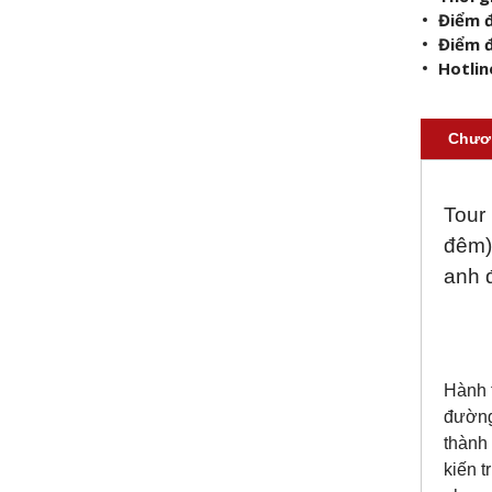
Điểm đ
Điểm 
Hotlin
Chươn
Tour
đêm)
anh đ
Hành t
đường
thành
kiến 