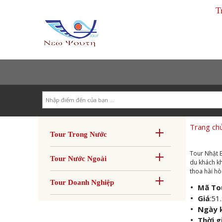
T
Search
Trang ch
Tour Trong Nước
Tour Nhật B
Tour Nước Ngoài
du khách kh
thoa hài hò
Tour Doanh Nghiệp
Mã To
Giá
:
51
Ngày 
Thời g