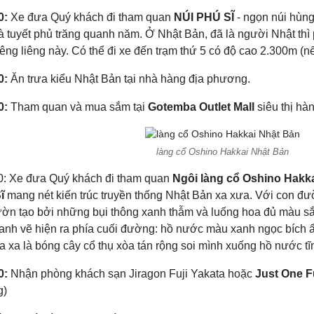
0:
Xe đưa Quý khách đi tham quan
NÚI PHÚ SĨ
- ngọn núi hùng
 tuyết phủ trăng quanh năm. Ở Nhật Bản, đã là người Nhật thì 
iêng liêng này. Có thể đi xe đến trạm thứ 5 có độ cao 2.300m (nế
0:
Ăn trưa kiểu Nhật Bản tại nhà hàng địa phương.
0:
Tham quan và mua sắm tại
Gotemba Outlet Mall
siêu thị hà
làng cổ Oshino Hakkai Nhật Bản
00: Xe đưa Quý khách đi tham quan
Ngôi làng cổ Oshino Hakk
ĩ
mang nét kiến trúc truyền thống Nhật Bản xa xưa. Với con đ
ườn tạo bởi những bụi thông xanh thẫm và luống hoa đủ màu s
ranh vẽ hiện ra phía cuối đường: hồ nước màu xanh ngọc bích 
a xa là bóng cây cổ thụ xòa tán rộng soi mình xuống hồ nước tĩ
0:
Nhận phòng khách sạn Jiragon Fuji Yakata hoặc
Just One F
g)