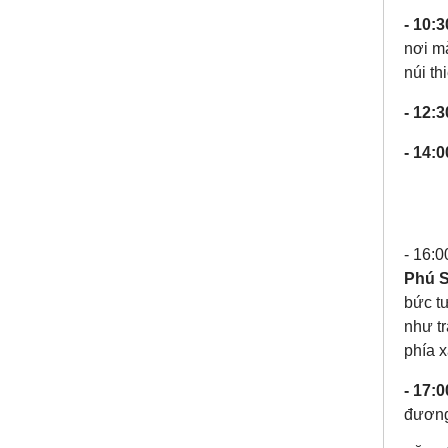
- 10:3
nơi mà
núi th
- 12:3
- 14:0
- 16:
Phú S
bức t
như t
phía x
- 17:0
đươn