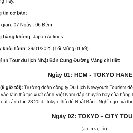
g Tây.
 tin cơ bản:
 gian:
07 Ngày - 06 Đêm
g hàng không:
Japan Airlines
y khỏi hành:
29/01/2025 (Tối Mùng 01 tết).
trình Tour du lịch Nhật Bản Cung Đường Vàng chi tiết:
Ngày 01: HCM - TOKYO HAN
(8 giờ tối):
Trưởng đoàn công ty Du Lịch Newyouth Tourism đón
 vào làm thủ tục xuất cảnh Việt Nam đáp chuyến bay của hàng 
cất cánh lúc 23:20 đi Tokyo, thủ đô Nhật Bản - Nghỉ ngơi và th
Ngày 02: TOKYO - CITY TO
(ăn trưa, tối)