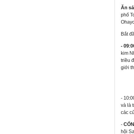
Ăn sá
phố T
Ohayo
Bắt đ
- 09:0
kim N
triều 
giới th
- 10:
và là 
các c
-
CỔN
hội S