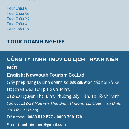
Tour Châu Á
Tour Châu Âu
Tour Châu Mỹ
Tour Châu Úc
Tour Châu Phi
TOUR DOANH NGHIỆP
CÔNG TY TNHH TMDV DU LỊCH THANH NIÊN
MỚI
English: Newyouth Tourism Co.,Ltd
Giấy phép đăng ký kinh doanh số
0302869124
cấp bởi Sở Kế
Hoạch và Đầu Tư Tp Hồ Chí Minh.
212/29 Nguyễn Thái Bình, Phường Bảy Hiền, Tp Hồ Chí Minh.
(Số cũ:
212/29 Nguyễn Thái Bình, Phường 12, Quận Tân Bình,
Tp. Hồ Chí Minh
)
Điện thoại:
0988.512.577 - 0903.709.178
Email
: thanhnienmoi@gmail.com