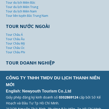
Tour du lịch Miền Bắc
Tour du lịch Miền Trung
Tour du lịch Miền Nam
Tour liên tuyến Bắc Trung Nam
TOUR NƯỚC NGOÀI
Tour Châu Á
Tour Châu Âu
Tour Châu Mỹ
Tour Châu Úc
Tour Châu Phi
TOUR DOANH NGHIỆP
CÔNG TY TNHH TMDV DU LỊCH THANH NIÊN
MỚI
English: Newyouth Tourism Co.,Ltd
Giấy phép đăng ký kinh doanh số
0302869124
cấp bởi Sở Kế
Hoạch và Đầu Tư Tp Hồ Chí Minh.
212/29 Nguyễn Thái Bình, Phường Bảy Hiền, Tp Hồ Chí Minh.