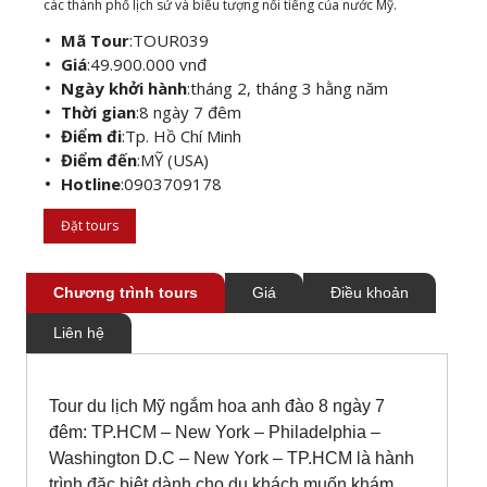
các thành phố lịch sử và biểu tượng nổi tiếng của nước Mỹ.
Mã Tour
:
TOUR039
Giá
:
49.900.000 vnđ
Ngày khởi hành
:
tháng 2, tháng 3 hằng năm
Thời gian
:
8 ngày 7 đêm
Điểm đi
:
Tp. Hồ Chí Minh
Điểm đến
:
MỸ (USA)
Hotline
:
0903709178
Đặt tours
Chương trình tours
Giá
Điều khoản
Liên hệ
Tour du lịch Mỹ ngắm hoa anh đào 8 ngày 7
đêm: TP.HCM – New York – Philadelphia –
Washington D.C – New York – TP.HCM là hành
trình đặc biệt dành cho du khách muốn khám