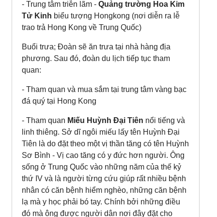
- Trung tâm triễn lãm -
Quảng trường Hoa Kim
Tử Kinh
biểu tượng Hongkong (nơi diễn ra lễ
trao trả Hong Kong về Trung Quốc)
Buổi trưa; Đoàn sẽ ăn trưa tại nhà hàng địa
phương. Sau đó, đoàn du lịch tiếp tục tham
quan:
- Tham quan và mua sắm tại trung tâm vàng bạc
đá quý tại Hong Kong
- Tham quan
Miếu Huỳnh Đại Tiên
nổi tiếng và
linh thiêng. Sở dĩ ngôi miếu lấy tên Huỳnh Đại
Tiên là do đặt theo một vị thần tăng có tên Huỳnh
Sơ Bình - Vị cao tăng có y đức hơn người. Ông
sống ở Trung Quốc vào những năm của thế kỷ
thứ IV và là người từng cứu giúp rất nhiều bệnh
nhân có căn bệnh hiểm nghèo, những căn bệnh
lạ mà y học phải bó tay. Chính bởi những điều
đó mà ông được người dân nơi đây đặt cho