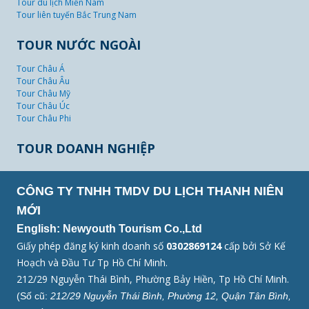
Tour du lịch Miền Nam
Tour liên tuyến Bắc Trung Nam
TOUR NƯỚC NGOÀI
Tour Châu Á
Tour Châu Âu
Tour Châu Mỹ
Tour Châu Úc
Tour Châu Phi
TOUR DOANH NGHIỆP
CÔNG TY TNHH TMDV DU LỊCH THANH NIÊN
MỚI
English: Newyouth Tourism Co.,Ltd
Giấy phép đăng ký kinh doanh số
0302869124
cấp bởi Sở Kế
Hoạch và Đầu Tư Tp Hồ Chí Minh.
212/29 Nguyễn Thái Bình, Phường Bảy Hiền, Tp Hồ Chí Minh.
(Số cũ:
212/29 Nguyễn Thái Bình, Phường 12, Quận Tân Bình,