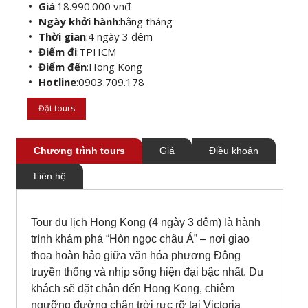
Giá
:
18.990.000 vnđ
Ngày khởi hành
:
hằng tháng
Thời gian
:
4 ngày 3 đêm
Điểm đi
:
TPHCM
Điểm đến
:
Hong Kong
Hotline
:
0903.709.178
Đặt tours
Chương trình tours
Giá
Điều khoản
Liên hệ
Tour du lịch Hong Kong (4 ngày 3 đêm) là hành
trình khám phá “Hòn ngọc châu Á” – nơi giao
thoa hoàn hảo giữa văn hóa phương Đông
truyền thống và nhịp sống hiện đại bậc nhất. Du
khách sẽ đặt chân đến Hong Kong, chiêm
ngưỡng đường chân trời rực rỡ tại Victoria