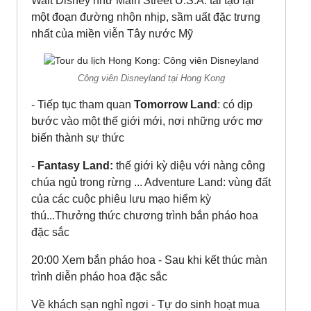
Walt Disney như Main Street U.S.A: tái tạo lại
một đoạn đường nhộn nhịp, sầm uất đặc trưng
nhất của miền viễn Tây nước Mỹ
Công viên Disneyland tại Hong Kong
- Tiếp tục tham quan
Tomorrow Land
: có dịp
bước vào một thế giới mới, nơi những ước mơ
biến thành sự thức
-
Fantasy Land:
thế giới kỳ diệu với nàng công
chúa ngủ trong rừng ... Adventure Land: vùng đất
của các cuộc phiêu lưu mạo hiểm kỳ
thú...Thưởng thức chương trình bắn pháo hoa
đặc sắc
20:00 Xem bắn pháo hoa - Sau khi kết thúc màn
trình diễn pháo hoa đặc sắc
Về khách sạn nghỉ ngơi - Tự do sinh hoạt mua