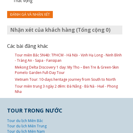
Thất vọng
ĐÁNH GÁ VÀ NHẬN XÉT
Nhận xét của khách hàng (Tổng cộng 0)
Các bài đăng khác
Tour miền Bắc 5N4Đ: TPHCM - Hà Nội - Vịnh Hạ Long - Ninh Bình
- Tràng An - Sapa - Fansipan
Mekong Delta Discovery 1 day: My Tho – Ben Tre & Green-Skin
Pomelo Garden Full-Day Tour
Vietnam Tour: 10-days heritage journey from South to North
Tour miền trung 3 ngày 2 đêm: Đà Nẵng - Bà Nà - Huế - Phong
Nha
TOUR TRONG NƯỚC
Tour du lịch Miền Bắc
Tour du lịch Miền Trung
Tour du lịch Miền Nam