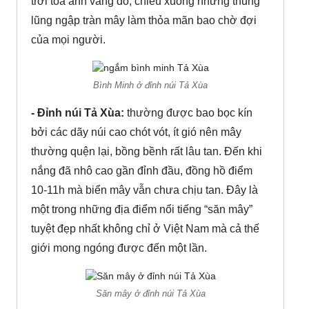
trời tỏa ánh vàng đỏ, chiếu xuống những thung
lũng ngập tràn mây làm thỏa mãn bao chờ đợi
của mọi người.
Bình Minh ở đỉnh núi Tả Xùa
- Đỉnh núi Tả Xùa:
thường được bao bọc kín
bởi các dãy núi cao chót vót, ít gió nên mây
thường quện lại, bồng bềnh rất lâu tan. Đến khi
nắng đã nhô cao gần đỉnh đầu, đồng hồ điểm
10-11h mà biển mây vẫn chưa chịu tan. Đây là
một trong những địa điểm nổi tiếng “săn mây”
tuyệt đẹp nhất không chỉ ở Việt Nam mà cả thế
giới mong ngóng được đến một lần.
Săn mây ở đỉnh núi Tả Xùa