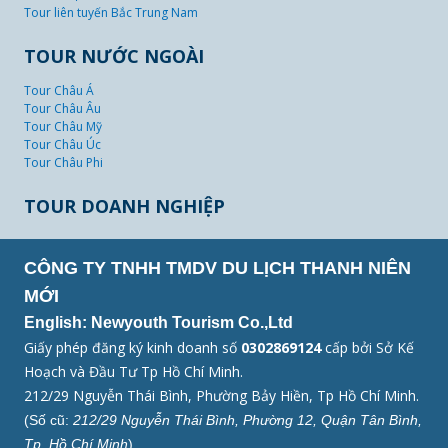
Tour liên tuyến Bắc Trung Nam
TOUR NƯỚC NGOÀI
Tour Châu Á
Tour Châu Âu
Tour Châu Mỹ
Tour Châu Úc
Tour Châu Phi
TOUR DOANH NGHIỆP
CÔNG TY TNHH TMDV DU LỊCH THANH NIÊN
MỚI
English: Newyouth Tourism Co.,Ltd
Giấy phép đăng ký kinh doanh số
0302869124
cấp bởi Sở Kế
Hoạch và Đầu Tư Tp Hồ Chí Minh.
212/29 Nguyễn Thái Bình, Phường Bảy Hiền, Tp Hồ Chí Minh.
(Số cũ:
212/29 Nguyễn Thái Bình, Phường 12, Quận Tân Bình,
Tp. Hồ Chí Minh
)