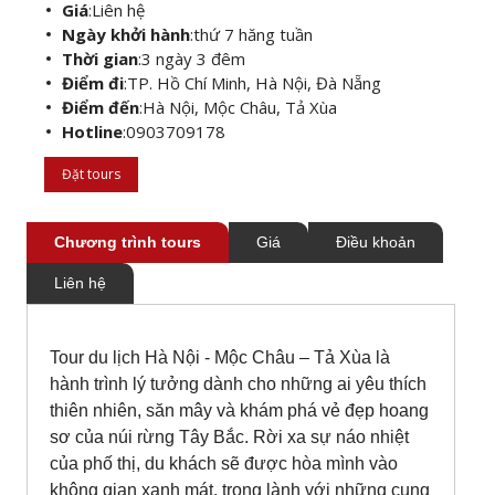
Giá
:
Liên hệ
Ngày khởi hành
:
thứ 7 hăng tuần
Thời gian
:
3 ngày 3 đêm
Điểm đi
:
TP. Hồ Chí Minh, Hà Nội, Đà Nẵng
Điểm đến
:
Hà Nội, Mộc Châu, Tả Xùa
Hotline
:
0903709178
Đặt tours
Chương trình tours
Giá
Điều khoản
Liên hệ
Tour du lịch
Hà Nội
-
Mộc Châu
–
Tả Xùa
là
hành trình lý tưởng dành cho những ai yêu thích
thiên nhiên, săn mây và khám phá vẻ đẹp hoang
sơ của núi rừng Tây Bắc. Rời xa sự náo nhiệt
của phố thị, du khách sẽ được hòa mình vào
không gian xanh mát, trong lành với những cung