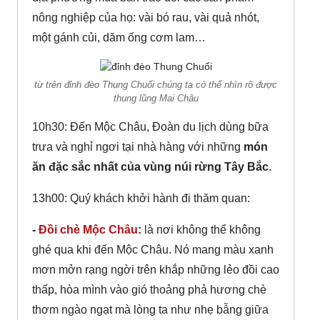
nông nghiệp của họ: vài bó rau, vài quả nhót,
một gánh củi, dăm ống cơm lam…
từ trên đỉnh đèo Thung Chuối chúng ta có thể nhìn rõ được
thung lũng Mai Châu
10h30: Đến Mộc Châu, Đoàn du lịch dùng bữa
trưa và nghỉ ngơi tại nhà hàng với những
món
ăn đặc sắc nhất của vùng núi rừng Tây Bắc
.
13h00: Quý khách khởi hành đi thăm quan:
-
Đồi chè Mộc Châu
:
là nơi không thể không
ghé qua khi đến Mộc Châu. Nó mang màu xanh
mơn mởn rạng ngời trên khắp những lẻo đồi cao
thấp, hòa mình vào gió thoảng phả hương chè
thơm ngào ngạt mà lòng ta như nhẹ bẫng giữa