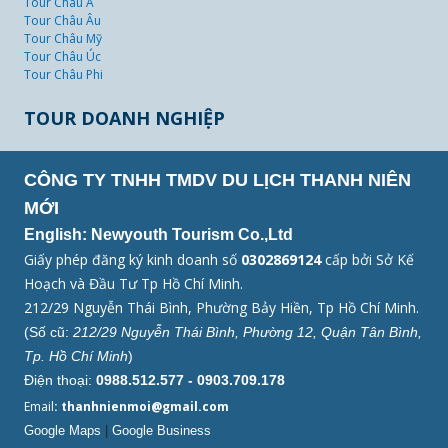
Tour Châu Á
Tour Châu Âu
Tour Châu Mỹ
Tour Châu Úc
Tour Châu Phi
TOUR DOANH NGHIỆP
CÔNG TY TNHH TMDV DU LỊCH THANH NIÊN
MỚI
English: Newyouth Tourism Co.,Ltd
Giấy phép đăng ký kinh doanh số
0302869124
cấp bởi Sở Kế
Hoạch và Đầu Tư Tp Hồ Chí Minh.
212/29 Nguyễn Thái Bình, Phường Bảy Hiền, Tp Hồ Chí Minh.
(Số cũ:
212/29 Nguyễn Thái Bình, Phường 12, Quận Tân Bình,
Tp. Hồ Chí Minh
)
Điện thoại:
0988.512.577 - 0903.709.178
Email
: thanhnienmoi@gmail.com
Google Maps
|
Google Business