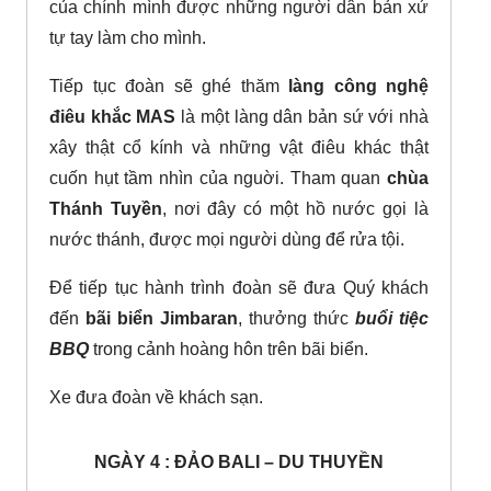
của chính mình được những người dân bản xứ
tự tay làm cho mình.
Tiếp tục đoàn sẽ ghé thăm
l
àng công nghệ
điêu khắc MAS
là
một làng dân bản sứ với nhà
xây thật cổ kính và những vật điêu khác thật
cuốn hụt tầm nhìn của nguời. Tham quan
chùa
Thánh Tuyền
, nơi đây có một hồ nước gọi là
nước thánh, được mọi người dùng để rửa tội.
Để tiếp tục hành trình đoàn sẽ đưa Quý khách
đến
bãi biển Jimbaran
, thưởng thức
buổi tiệc
BBQ
trong cảnh hoàng hôn trên bãi biển.
Xe đưa đoàn về khách sạn.
NGÀY 4 : ĐẢO BALI – DU THUYỀN