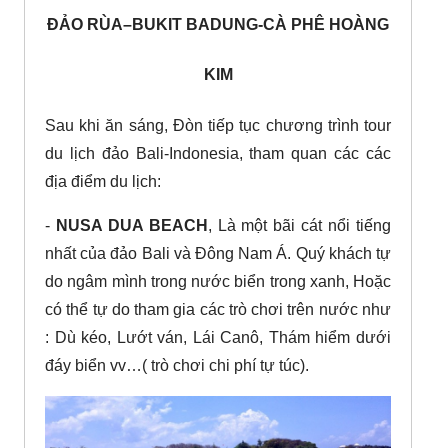
ĐẢO RÙA–BUKIT BADUNG-CÀ PHÊ HOÀNG
KIM
Sau khi ăn sáng, Đòn tiếp tục chương trình tour
du lịch đảo Bali-Indonesia, tham quan các các
địa điểm du lịch:
-
NUSA DUA BEACH
, Là một bãi cát nổi tiếng
nhất của đảo Bali và Đông Nam Á. Quý khách tự
do ngâm mình trong nước biển trong xanh, Hoặc
có thể tự do tham gia các trò chơi trên nước như
: Dù kéo, Lướt ván, Lái Canô, Thám hiểm dưới
đáy biển vv…( trò chơi chi phí tự túc).