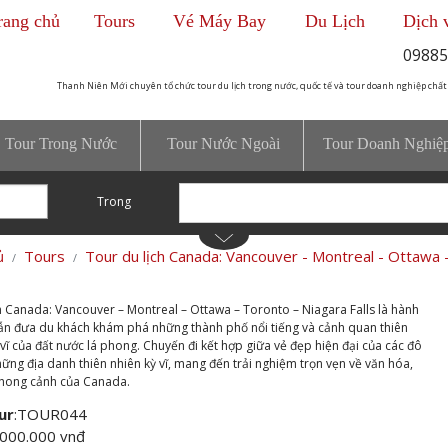
rang chủ
Tours
Vé Máy Bay
Du Lịch
Dịch 
09885
Thanh Niên Mới chuyên tổ chức tour du lịch trong nước, quốc tế và tour doanh nghiệp chất
Tour Trong Nước
Tour Nước Ngoài
Tour Doanh Nghiệ
Trong
ủ
Tours
Tour du lịch Canada: Vancouver - Montreal - Ottawa -
h Canada: Vancouver – Montreal – Ottawa – Toronto – Niagara Falls là hành
ẫn đưa du khách khám phá những thành phố nổi tiếng và cảnh quan thiên
vĩ của đất nước lá phong. Chuyến đi kết hợp giữa vẻ đẹp hiện đại của các đô
những địa danh thiên nhiên kỳ vĩ, mang đến trải nghiệm trọn vẹn về văn hóa,
phong cảnh của Canada.
ur
:
TOUR044
.000.000 vnđ