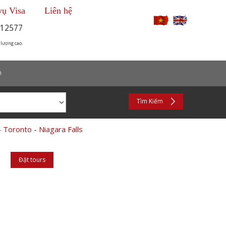
vụ Visa
Liên hệ
12577
 lượng cao.
p
Tìm Kiếm
 Toronto - Niagara Falls
Đặt tours