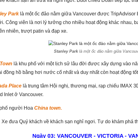
ề khách sạn ăn trưa và nghỉ ngơi. Buổi chiều Đoàn tiếp tục tha
ley Park
là một ốc đảo nằm giữa Vancouver được TripAdvisor b
ới. Công viên là nơi lý tưởng cho nhiều hoạt động khác nhau, b
iên nhiên, trượt patin và đạp xe.
Stanley Park
là một ốc đảo nằm giữa Vancouv
 Town
là khu phố với một lịch sử lâu đời được xây dựng vào năm
i đồng hồ bằng hơi nước cổ nhất và duy nhất còn hoạt động tốt t
da Place
là trung tâm Hội nghị, thương mại, rạp chiếu IMAX 3D
d Inlet ở Vancouver.
 phố người Hoa
China town.
i. Xe đưa Quý khách về khách sạn nghỉ ngơi. Tự do khám phá 
Ngày 03: VANCOUVER - VICTORIA - V