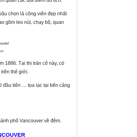
m quan các địa điểm du lịch:
ầu chọn là công viên đẹp nhất
ao gồm leo núi, chạy bộ, quan
er
 1886. Tại thị trán cổ này, có
rên thế giới.
 đầu tiên … tọa lạc tại bến cảng
thành phố Vancouver về đêm.
ANCOUVER