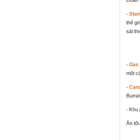
Đoàn v
-
Stan
thế gi
sát th
-
Gas
một cá
-
Cana
Burrar
- Khu
Ăn tố