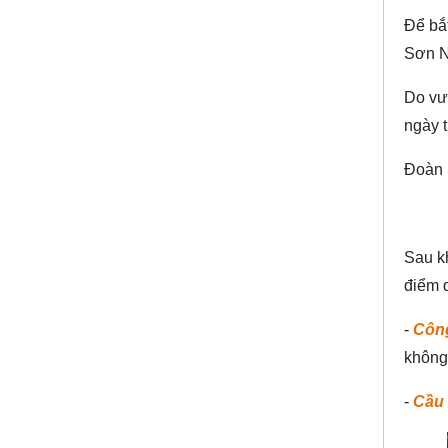
Để bắt
Sơn N
Do vượ
ngày 
Đoàn k
Sau k
điểm d
-
Công
không 
-
Cầu 