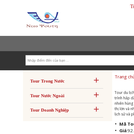
T
Search
Trang ch
Tour Trong Nước
Tour du lịc
Tour Nước Ngoài
trình hấp d
nhiên hùng 
thị lớn và 
Tour Doanh Nghiệp
lịch sử và 
Mã To
Giá
:
92