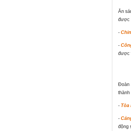
Ăn sán
được n
-
Chin
-
Công
được t
Đoàn ă
thành 
-
Tòa 
-
Cảng
động s