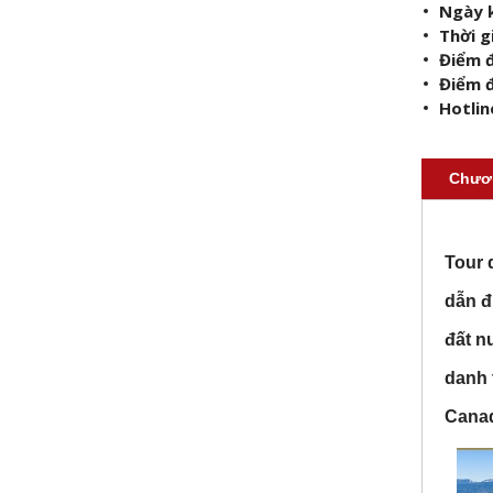
Ngày 
Thời g
Điểm đ
Điểm 
Hotlin
Chươn
Tour 
dẫn đ
đất n
danh 
Cana