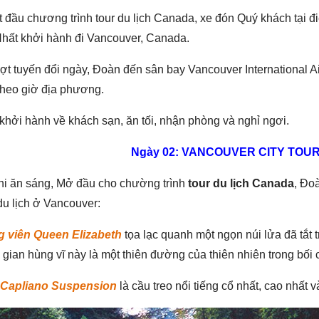
 đầu chương trình tour du lịch Canada, xe đón Quý khách tại 
hất khởi hành đi Vancouver, Canada.
t tuyến đổi ngày, Đoàn đến sân bay Vancouver International Ai
theo giờ địa phương.
hởi hành về khách sạn, ăn tối, nhận phòng và nghỉ ngơi.
Ngày 02: VANCOUVER CITY TOU
hi ăn sáng, Mở đầu cho chường trình
tour du lịch Canada
, Đo
u lịch ở Vancouver:
 viên Queen Elizabeth
tọa lạc quanh một ngọn núi lửa đã tắt 
gian hùng vĩ này là một thiên đường của thiên nhiên trong bối c
Capliano Suspension
là cầu treo nổi tiếng cổ nhất, cao nhất và