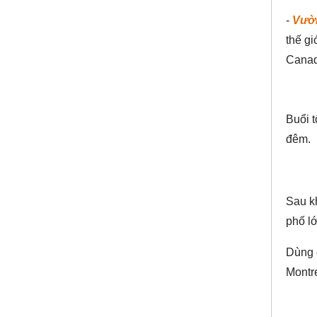
-
Vườn
thế gi
Canad
Buổi 
đêm.
Sau kh
phố l
Dùng 
Montr