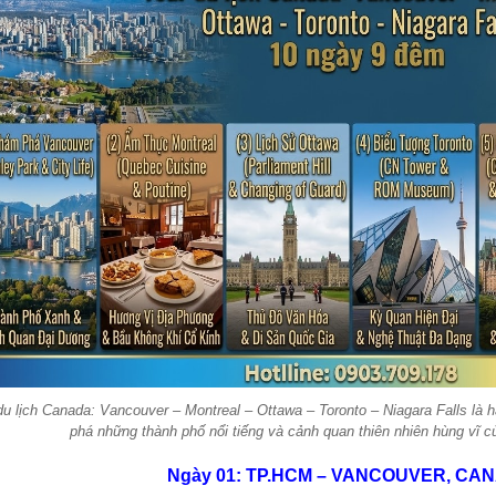
du lịch Canada: Vancouver – Montreal – Ottawa – Toronto – Niagara Falls là
phá những thành phố nổi tiếng và cảnh quan thiên nhiên hùng vĩ c
Ngày 01: TP.HCM – VANCOUVER, CA