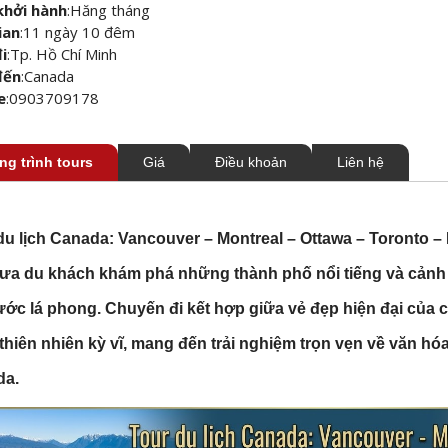
khởi hành
:
Hăng tháng
ian
:
11 ngày 10 đêm
i
:
Tp. Hồ Chí Minh
đến
:
Canada
e
:
0903709178
g trình tours
Giá
Điều khoản
Liên hệ
du lịch Canada: Vancouver – Montreal – Ottawa – Toronto – N
ưa du khách khám phá những thành phố nổi tiếng và cảnh 
ước lá phong. Chuyến đi kết hợp giữa vẻ đẹp hiện đại của c
thiên nhiên kỳ vĩ, mang đến trải nghiệm trọn vẹn về văn hó
da.