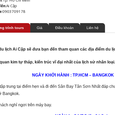
đến
:
Ai Cập
e
:
0903709178
g trình tours
Giá
Điều khoản
Liên hệ
du lịch Ai Cập
sẽ đưa bạn đến tham quan các địa điểm du lịc
uan kim tự tháp, kiến trúc vĩ đại nhất của lịch sử nhân loại
NGÀY KHỞI HÀNH : TP.HCM – BANGKOK 
tập trung tại điểm hẹn và đi đến Sân Bay Tân Sơn Nhất đáp chu
ở Bangkok.
hách nghỉ ngơi trên máy bay.