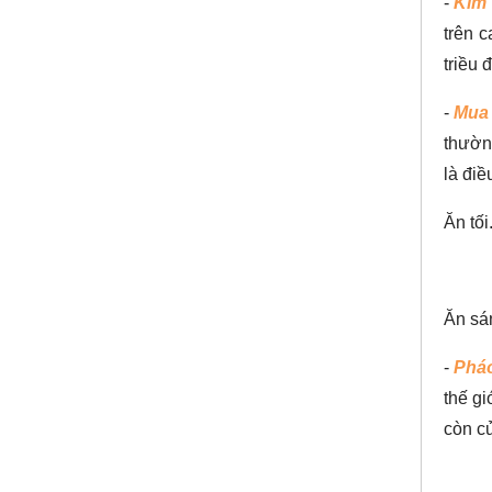
-
Kim 
trên c
triều 
-
Mua
thườn
là điề
Ăn tố
Ăn sá
-
Pháo
thế g
còn củ