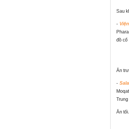
Sau kh
-
Việ
Pharao
đồ cổ 
Ăn trư
-
Sala
Moqatt
Trung 
Ăn tối