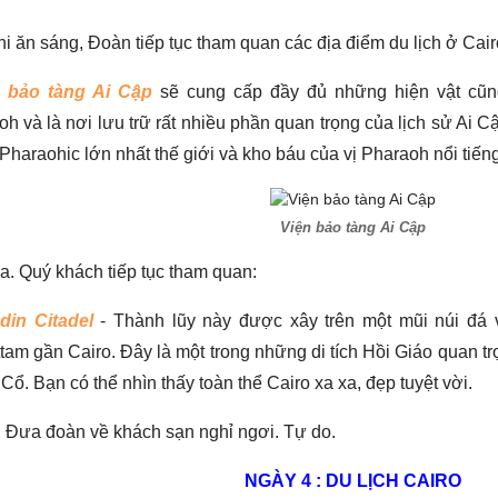
i ăn sáng, Đoàn tiếp tục tham quan các địa điểm du lịch ở Cair
n bảo tàng Ai Cập
sẽ cung cấp đầy đủ những hiện vật cũng
h và là nơi lưu trữ rất nhiều phần quan trọng của lịch sử Ai C
Pharaohic lớn nhất thế giới và kho báu của vị Pharaoh nổi tiế
Viện bảo tàng Ai Cập
a. Quý khách tiếp tục tham quan:
din Citadel
- Thành lũy này được xây trên một mũi núi đá vô
am gần Cairo. Đây là một trong những di tích Hồi Giáo quan trọ
Cổ. Bạn có thể nhìn thấy toàn thể Cairo xa xa, đẹp tuyệt vời.
. Đưa đoàn về khách sạn nghỉ ngơi. Tự do.
NGÀY 4 : DU LỊCH CAIRO