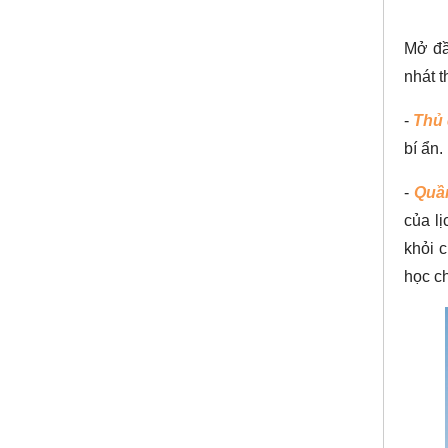
Mở đầ
nhát t
-
Thủ 
bí ẩn.
-
Quầ
của l
khỏi 
học c