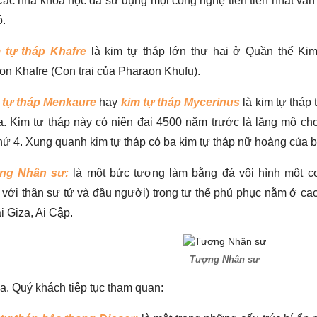
 Các nhà khoa học đã sử dụng mọi công nghệ tiên tiến nhất vẫ
ó.
 tự tháp Khafre
là kim tự tháp lớn thư hai ở Quần thể Ki
on Khafre (Con trai của Pharaon Khufu).
tự tháp Menkaure
hay
kim tự tháp Mycerinus
là kim tự tháp 
a. Kim tự tháp này có niên đại 4500 năm trước là lăng mộ 
thứ 4. Xung quanh kim tự tháp có ba kim tự tháp nữ hoàng của
ng Nhân sư:
là một bức tượng làm bằng đá vôi hình một co
 với thân sư tử và đầu người) trong tư thế phủ phục nằm ở ca
ại Giza, Ai Cập.
Tượng Nhân sư
a. Quý khách tiêp tục tham quan: