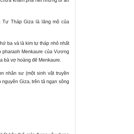
n chưa khám phá hết những bí ẩn
m Tự Tháp Giza là lăng mộ của
thứ ba và là kim tự tháp nhỏ nhất
cho pharaoh Menkaure của Vương
 ba bà vợ hoàng đế Menkaure.
n nhân sư (một sinh vật truyền
o nguyên Giza, trên tả ngạn sông