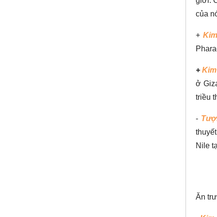
giới.
của n
+
Kim
Phara
+
Kim 
ở Giz
triều 
-
Tượ
thuyết
Nile t
Ăn trư