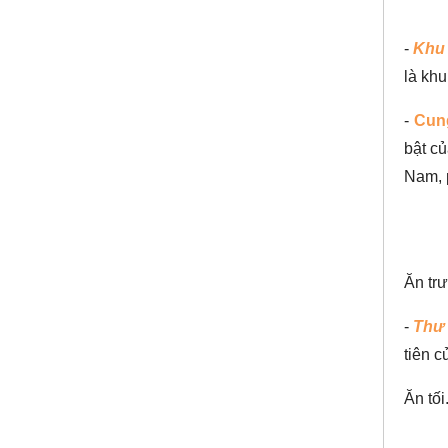
-
Khu 
là khu
-
Cun
bật c
Nam, p
Ăn trư
-
Thư 
tiên c
Ăn tố