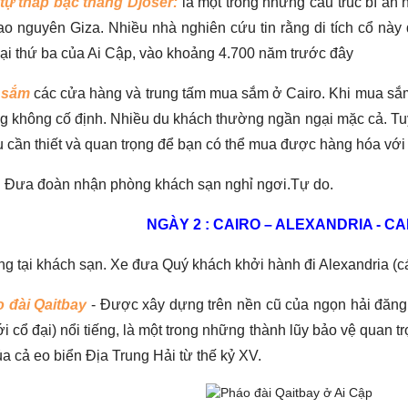
tự tháp bậc thang Djoser:
là một trong những cấu trúc bí ẩn 
ao nguyên Giza. Nhiều nhà nghiên cứu tin rằng di tích cổ này
đại thứ ba của Ai Cập, vào khoảng 4.700 năm trước đây
 sắm
các cửa hàng và trung tấm mua sắm ở Cairo. Khi mua sắm 
g không cố định. Nhiều du khách thường ngần ngại mặc cả. Tu
u cần thiết và quan trọng để bạn có thể mua được hàng hóa với gi
i. Đưa đoàn nhận phòng khách sạn nghỉ ngơi.Tự do.
NGÀY 2 : CAIRO – ALEXANDRIA - CA
ng tại khách sạn. Xe đưa Quý khách khởi hành đi Alexandria (c
 đài Qaitbay
- Được xây dựng trên nền cũ của ngọn hải đăng A
iới cổ đại) nổi tiếng, là một trong những thành lũy bảo vệ qua
a cả eo biển Địa Trung Hải từ thế kỷ XV.