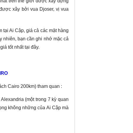
nhất trên thế giới được xây dựng
 được xây bởi vua Djoser, vị vua
tại Ai Cập, giá cả các mặt hàng
y nhiên, bạn cần ghi nhớ mặc cả
á tốt nhất tại đây.
IRO
ách Cairo 200km) tham quan :
lexandria (một trong 7 kỳ quan
n trọng không những của Ai Cập mà