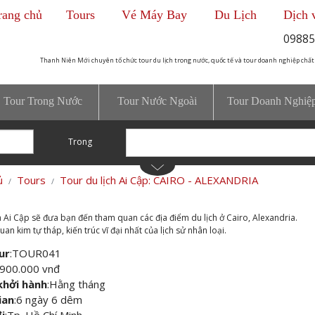
rang chủ
Tours
Vé Máy Bay
Du Lịch
Dịch 
09885
Thanh Niên Mới chuyên tổ chức tour du lịch trong nước, quốc tế và tour doanh nghiệp chất
Tour Trong Nước
Tour Nước Ngoài
Tour Doanh Nghiệ
Trong
ủ
Tours
Tour du lịch Ai Cập: CAIRO - ALEXANDRIA
h Ai Cập sẽ đưa bạn đến tham quan các địa điểm du lịch ở Cairo, Alexandria.
n kim tự tháp, kiến trúc vĩ đại nhất của lịch sử nhân loại.
ur
:
TOUR041
.900.000 vnđ
khởi hành
:
Hằng tháng
ian
:
6 ngày 6 dêm
i
:
Tp. Hồ Chí Minh