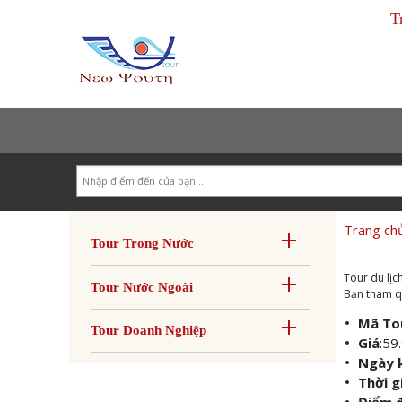
T
Search
Trang ch
Tour Trong Nước
Tour du lịc
Tour Nước Ngoài
Bạn tham qua
Mã To
Tour Doanh Nghiệp
Giá
:
59
Ngày 
Thời g
Điểm đ