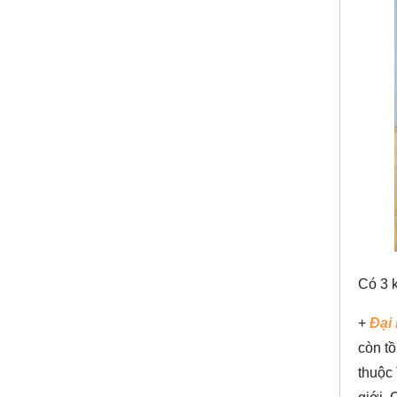
Có 3 k
+
Đại
còn t
thuộc 