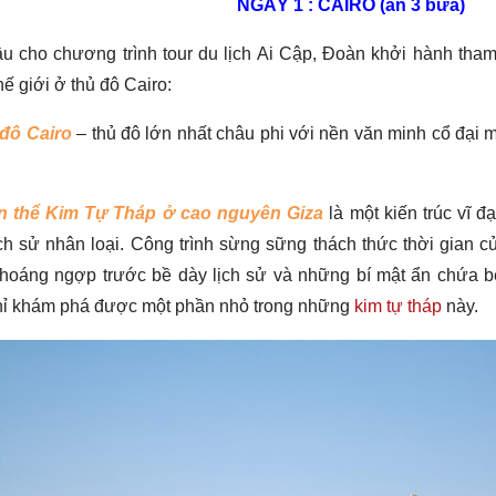
NGÀY 1 : CAIRO (ăn 3 bữa)
u cho chương trình tour du lịch Ai Cập, Đoàn khởi hành tham
hế giới ở thủ đô Cairo:
đô Cairo
– thủ đô lớn nhất châu phi với nền văn minh cổ đại 
n thể Kim Tự Tháp ở cao nguyên Giza
là một kiến trúc vĩ 
ịch sử nhân loại. Công trình sừng sững thách thức thời gian 
choáng ngợp trước bề dày lịch sử và những bí mật ẩn chứa bê
hỉ khám phá được một phần nhỏ trong những
kim tự tháp
này.