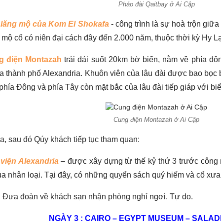
Pháo đài Qaitbay ở Ai Cập
lăng mộ của Kom El Shokafa
- công trình là sự hoà trộn giữ
 mộ cổ có niên đại cách đây đến 2.000 năm, thuộc thời kỳ Hy L
g điện Montazah
trải dải suốt 20km bờ biển, nằm về phía đông
ủa thành phố Alexandria. Khuôn viên của lâu đài được bao bọc
hía Đông và phía Tây còn mặt bắc của lâu đài tiếp giáp với biể
Cung điện Montazah ở Ai Cập
a, sau đó Qúy khách tiếp tục tham quan:
viện Alexandria
– được xây dựng từ thế kỷ thứ 3 trước công 
ủa nhân loại. Tại đây, có những quyển sách quý hiếm và cổ xưa 
i. Đưa đoàn về khách sạn nhận phòng nghỉ ngơi. Tự do.
NGÀY 3 : CAIRO – EGYPT MUSEUM – SALAD