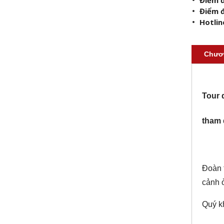
Điểm 
Hotlin
Chươn
Tour 
tham q
Đoàn 
cảnh 
Quý k