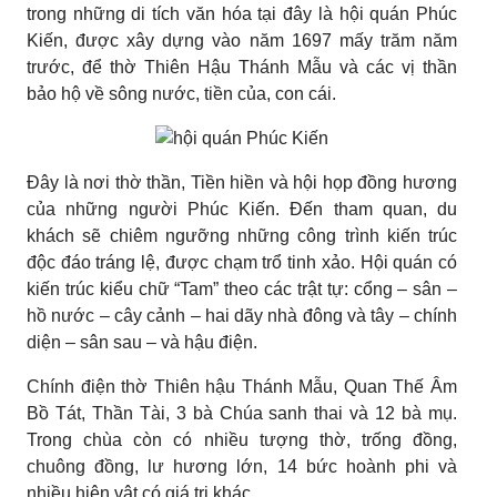
trong những di tích văn hóa tại đây là hội quán Phúc
Kiến, được xây dựng vào năm 1697 mấy trăm năm
trước, để thờ Thiên Hậu Thánh Mẫu và các vị thần
bảo hộ về sông nước, tiền của, con cái.
Đây là nơi thờ thần, Tiền hiền và hội họp đồng hương
của những người Phúc Kiến. Đến tham quan, du
khách sẽ chiêm ngưỡng những công trình kiến trúc
độc đáo tráng lệ, được chạm trổ tinh xảo. Hội quán có
kiến trúc kiểu chữ “Tam” theo các trật tự: cổng – sân –
hồ nước – cây cảnh – hai dãy nhà đông và tây – chính
diện – sân sau – và hậu điện.
Chính điện thờ Thiên hậu Thánh Mẫu, Quan Thế Âm
Bồ Tát, Thần Tài, 3 bà Chúa sanh thai và 12 bà mụ.
Trong chùa còn có nhiều tượng thờ, trống đồng,
chuông đồng, lư hương lớn, 14 bức hoành phi và
nhiều hiện vật có giá trị khác.