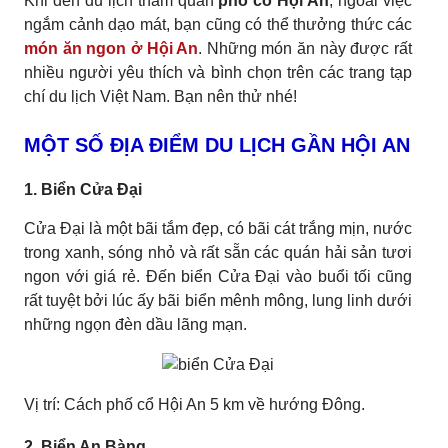
Khi đến du lịch tham quan
phố cổ Hội An
, ngoài việc
ngắm cảnh dạo mát, bạn cũng có thể thưởng thức các
món ăn ngon ở Hội An
. Những món ăn này được rất
nhiều người yêu thích và bình chọn trên các trang tạp
chí du lịch Việt Nam. Bạn nên thử nhé!
MỘT SỐ ĐỊA ĐIỂM DU LỊCH GẦN HỘI AN
1. Biển Cửa Đại
Cửa Đại là một bãi tắm đẹp, có bãi cát trắng mịn, nước
trong xanh, sóng nhỏ và rất sẵn các quán hải sản tươi
ngon với giá rẻ. Đến biển Cửa Đại vào buổi tối cũng
rất tuyệt bởi lúc ấy bãi biển mênh mông, lung linh dưới
những ngọn đèn dầu lãng mạn.
Vị trí: Cách phố cổ Hội An 5 km về hướng Đông.
2. Biển An Bàng