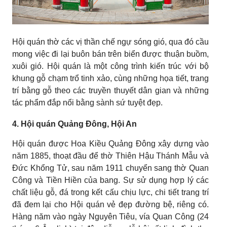
Hội quán thờ các vị thần chế ngự sóng gió, qua đó cầu
mong việc đi lại buôn bán trên biển được thuận buồm,
xuôi gió. Hội quán là một công trình kiến trúc với bộ
khung gỗ chạm trổ tinh xảo, cùng những họa tiết, trang
trí bằng gỗ theo các truyền thuyết dân gian và những
tác phẩm đắp nổi bằng sành sứ tuyệt đẹp.
4. Hội quán Quảng Đông, Hội An
Hội quán được Hoa Kiều Quảng Đông xây dựng vào
năm 1885, thoạt đầu để thờ Thiên Hậu Thánh Mẫu và
Đức Khổng Tử, sau năm 1911 chuyển sang thờ Quan
Công và Tiền Hiền của bang. Sự sử dụng hợp lý các
chất liệu gỗ, đá trong kết cấu chịu lực, chi tiết trang trí
đã đem lại cho Hội quán vẻ đẹp đường bệ, riêng có.
Hàng năm vào ngày Nguyên Tiêu, vía Quan Công (24