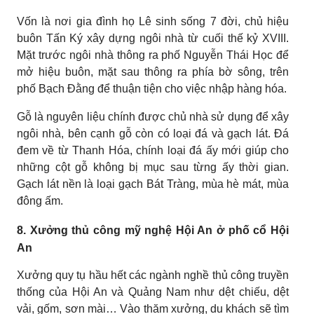
Vốn là nơi gia đình họ Lê sinh sống 7 đời, chủ hiệu
buôn Tấn Ký xây dựng ngôi nhà từ cuối thế kỷ XVIII.
Mặt trước ngôi nhà thông ra phố Nguyễn Thái Học để
mở hiệu buôn, mặt sau thông ra phía bờ sông, trên
phố Bạch Đằng để thuận tiện cho việc nhập hàng hóa.
Gỗ là nguyên liệu chính được chủ nhà sử dụng để xây
ngôi nhà, bên cạnh gỗ còn có loại đá và gạch lát. Đá
đem về từ Thanh Hóa, chính loại đá ấy mới giúp cho
những cột gỗ không bị mục sau từng ấy thời gian.
Gạch lát nền là loại gạch Bát Tràng, mùa hè mát, mùa
đông ấm.
8. Xưởng thủ công mỹ nghệ Hội An ở phố cổ Hội
An
Xưởng quy tụ hầu hết các ngành nghề thủ công truyền
thống của Hội An và Quảng Nam như dệt chiếu, dệt
vải, gốm, sơn mài… Vào thăm xưởng, du khách sẽ tìm