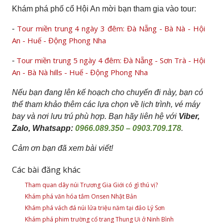
Khám phá phố cổ Hội An mời bạn tham gia vào tour:
Tour miền trung 4 ngày 3 đêm: Đà Nẵng - Bà Nà - Hội
-
An - Huế - Động Phong Nha
Tour miền trung 5 ngày 4 đêm: Đà Nẵng - Sơn Trà - Hội
-
An - Bà Nà hills - Huế - Động Phong Nha
Nếu bạn đang lên kế hoạch cho chuyến đi này, bạn có
thể tham khảo thêm các lựa chọn về lịch trình, vé máy
bay và nơi lưu trú phù hợp. Bạn hãy liên hệ với
Viber,
Zalo, Whatsapp:
0966.089.350 – 0903.709.178
.
Cảm ơn bạn đã xem bài viết!
Các bài đăng khác
Tham quan dãy núi Trương Gia Giới có gì thú vị?
Khám phá văn hóa tắm Onsen Nhật Bản
Khám phá vách đá núi lửa triệu năm tại đảo Lý Sơn
Khám phá phim trường cổ trang Thung Ui ở Ninh Bình