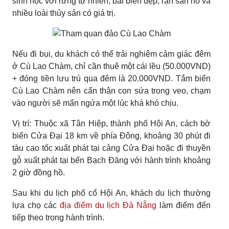
sinh học với rừng tự nhiên, bãi biển đẹp, rạn san hô và
nhiều loài thủy sản có giá trị.
Nếu đi bụi, du khách có thể trải nghiệm cảm giác đêm
ở Cù Lao Chàm, chỉ cần thuê một cái lều (50.000VND)
+ đóng tiền lưu trú qua đêm là 20.000VND. Tắm biển
Cù Lao Chàm nên cẩn thận con sứa trong veo, chạm
vào người sẽ mẩn ngứa một lúc khá khó chịu.
Vị trí: Thuộc xã Tân Hiệp, thành phố Hội An, cách bờ
biển Cửa Đại 18 km về phía Đông, khoảng 30 phút đi
tàu cao tốc xuất phát tại cảng Cửa Đại hoặc đi thuyền
gỗ xuất phát tại bến Bạch Đăng với hành trình khoảng
2 giờ đồng hồ.
Sau khi du lịch phố cổ Hội An, khách du lịch thường
lựa chọ các
địa điểm du lịch Đà Nẵng
làm điểm đến
tiếp theo trong hành trình.