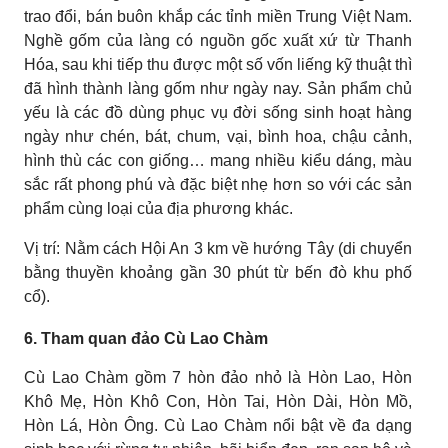
trao đổi, bán buôn khắp các tỉnh miền Trung Việt Nam.
Nghề gốm của làng có nguồn gốc xuất xứ từ Thanh
Hóa, sau khi tiếp thu được một số vốn liếng kỹ thuật thì
đã hình thành làng gốm như ngày nay. Sản phẩm chủ
yếu là các đồ dùng phục vụ đời sống sinh hoạt hàng
ngày như chén, bát, chum, vại, bình hoa, chậu cảnh,
hình thù các con giống… mang nhiều kiểu dáng, màu
sắc rất phong phú và đặc biệt nhẹ hơn so với các sản
phẩm cùng loại của địa phương khác.
Vị trí: Nằm cách Hội An 3 km về hướng Tây (di chuyển
bằng thuyền khoảng gần 30 phút từ bến đò khu phố
cổ).
6. Tham quan đảo Cù Lao Chàm
Cù Lao Chàm gồm 7 hòn đảo nhỏ là Hòn Lao, Hòn
Khô Mẹ, Hòn Khô Con, Hòn Tai, Hòn Dài, Hòn Mồ,
Hòn Lá, Hòn Ông. Cù Lao Chàm nổi bật về đa dạng