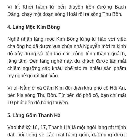
Vị trí: Khởi hành từ bến thuyền trên đường Bạch
Đằng, chạy một đoạn sông Hoài rồi ra sông Thu Bồn.
4. Làng Mộc Kim Bồng
Nghệ nhân làng mộc Kim Bồng từng tự hào với việc
cha ông họ đã được vua chúa nhà Nguyễn mời ra kinh
đô xây dựng và tôn tạo các công trình thành quách,
lăng tẩm. Đến làng nghề này, du khách được tận mắt
chiêm ngưỡng các khâu chế tác ra nhiều sản phẩm
mỹ nghệ gỗ rất tinh xảo.
Vị trí: Nằm ở xã Cẩm Kim đối diện khu phố cổ Hội An,
bên kia sông Thu Bồn. Từ bến đò phố cổ, bạn chỉ mất
10 phút đến đó bằng thuyền.
5. Làng Gốm Thanh Hà
Vào thế kỷ 16, 17, Thanh Hà là một ngôi làng rất thịnh
đạt, nổi tiếng về các mặt hàng gốm, đất nung được