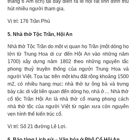
tháng 6 Âm lịch) tại đây diễn ra lễ hội rất linh đình thu
hút nhiều người tham gia.
Vị trí: 176 Trần Phú
5. Nhà thờ Tộc Trần, Hội An
Nhà thờ Tộc Trần do một vị quan họ Trần (một dòng họ
lớn từ Trung Hoa di cư đến Hội An vào những năm
1700) xây dựng năm 1802 theo những nguyên tắc
phong thuỷ truyền thống của người Trung Hoa và
người Việt. Tọa lạc trên một khu đất rộng khoảng 1500
m2, có nhiều hạng mục: nhà thờ tự ông bà và trưng
bày các di vật liên quan đến dòng họ, nhà ở… Nhà thờ
cổ tộc Trần Hội An là nhà thờ cổ mang phong cách
nhà thờ tộc của người Việt từ ngàn xưa còn nguyên
vẹn hình thể kiến trúc cổ.
Vị trí: Số 21 đường Lê Lợi.
6. Bảo tàng Lịch sử – Văn hóa ở Phố Cổ Hội An