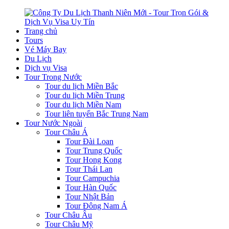
Trang chủ
Tours
Vé Máy Bay
Du Lịch
Dịch vụ Visa
Tour Trong Nước
Tour du lịch Miền Bắc
Tour du lịch Miền Trung
Tour du lịch Miền Nam
Tour liên tuyến Bắc Trung Nam
Tour Nước Ngoài
Tour Châu Á
Tour Đài Loan
Tour Trung Quốc
Tour Hong Kong
Tour Thái Lan
Tour Campuchia
Tour Hàn Quốc
Tour Nhật Bản
Tour Đông Nam Á
Tour Châu Âu
Tour Châu Mỹ