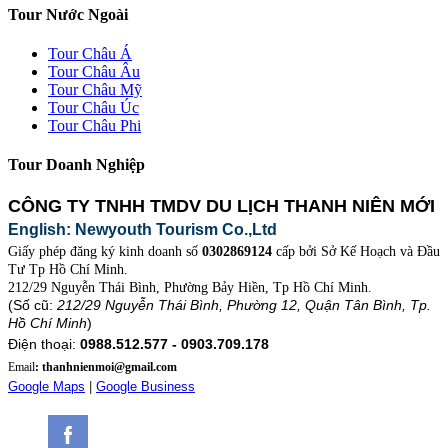
Tour Nước Ngoài
Tour Châu Á
Tour Châu Âu
Tour Châu Mỹ
Tour Châu Úc
Tour Châu Phi
Tour Doanh Nghiệp
CÔNG TY TNHH TMDV DU LỊCH THANH NIÊN MỚI
English: Newyouth Tourism Co.,Ltd
Giấy phép đăng ký kinh doanh số
0302869124
cấp bởi Sở Kế Hoạch và Đầu
Tư Tp Hồ Chí Minh.
212/29 Nguyễn Thái Bình, Phường Bảy Hiền, Tp Hồ Chí Minh.
(Số cũ:
212/29 Nguyễn Thái Bình, Phường 12, Quận Tân Bình, Tp.
Hồ Chí Minh
)
Điện thoại:
0988.512.577 - 0903.709.178
Email
: thanhnienmoi@gmail.com
Google Maps
|
Google Business