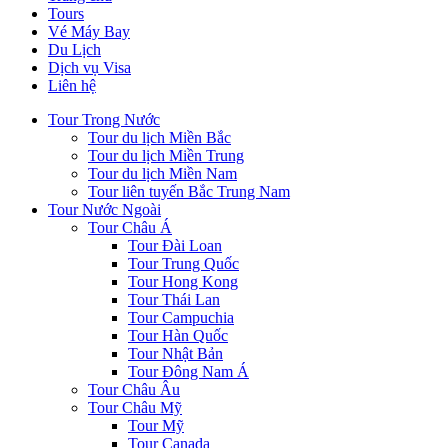
Tours
Vé Máy Bay
Du Lịch
Dịch vụ Visa
Liên hệ
Tour Trong Nước
Tour du lịch Miền Bắc
Tour du lịch Miền Trung
Tour du lịch Miền Nam
Tour liên tuyến Bắc Trung Nam
Tour Nước Ngoài
Tour Châu Á
Tour Đài Loan
Tour Trung Quốc
Tour Hong Kong
Tour Thái Lan
Tour Campuchia
Tour Hàn Quốc
Tour Nhật Bản
Tour Đông Nam Á
Tour Châu Âu
Tour Châu Mỹ
Tour Mỹ
Tour Canada