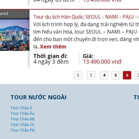
ured
Tour du lịch Hàn Quốc: SEOUL - NAMI - PAJU
Với lịch trình hợp lý, đa dạng trải nghiệm từ
tìm hiểu văn hóa, tour SEOUL – NAMI – PA
đến cho bạn một chuyến đi trọn vẹn, đáng n
là...
Xem thêm
Thời gian đi:
Giá:
4 ngày 3 đêm
13.490.000 vnđ
4
5
6
TOUR NƯỚC NGOÀI
T
Tour Châu Á
Tour Châu Âu
Tour Châu Mỹ
Tour Châu Úc
Tour Châu Phi