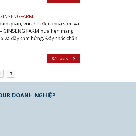
 - GINSENGFARM
 tham quan, vui chơi đến mua sắm và
JU – GINSENG FARM hứa hẹn mang
hớ và đầy cảm hứng. Đây chắc chắn
Đặt tours
OUR DOANH NGHIỆP