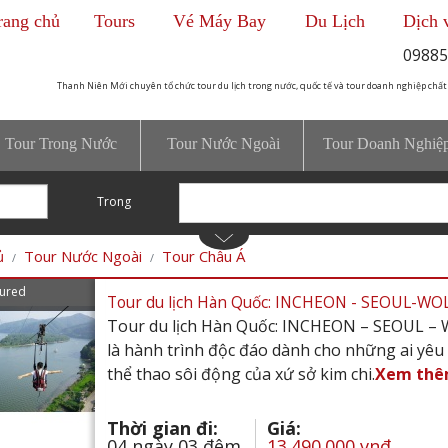
rang chủ
Tours
Vé Máy Bay
Du Lịch
Dịch 
09885
Thanh Niên Mới chuyên tổ chức tour du lịch trong nước, quốc tế và tour doanh nghiệp chất
Tour Trong Nước
Tour Nước Ngoài
Tour Doanh Nghiệ
Trong
ủ
Tour Nước Ngoài
Tour Châu Á
ured
Tour du lịch Hàn Quốc: INCHEON - SEOUL-WOL
Tour du lịch Hàn Quốc: INCHEON – SEOUL 
là hành trình độc đáo dành cho những ai yêu 
thể thao sôi động của xứ sở kim chi.
Xem th
Thời gian đi:
Giá:
04 ngày 03 đêm
13.490.000 vnđ