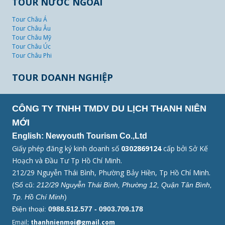
TOUR NƯỚC NGOÀI
Tour Châu Á
Tour Châu Âu
Tour Châu Mỹ
Tour Châu Úc
Tour Châu Phi
TOUR DOANH NGHIỆP
CÔNG TY TNHH TMDV DU LỊCH THANH NIÊN
MỚI
English: Newyouth Tourism Co.,Ltd
Giấy phép đăng ký kinh doanh số
0302869124
cấp bởi Sở Kế
Hoạch và Đầu Tư Tp Hồ Chí Minh.
212/29 Nguyễn Thái Bình, Phường Bảy Hiền, Tp Hồ Chí Minh.
(Số cũ:
212/29 Nguyễn Thái Bình, Phường 12, Quận Tân Bình,
Tp. Hồ Chí Minh
)
Điện thoại:
0988.512.577 - 0903.709.178
Email
: thanhnienmoi@gmail.com