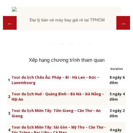
Đại lý bán vé máy bay giá rẻ tại TPHCM
Xếp hạng chương trình tham quan
Duration
Tour du lịch Châu Âu: Pháp – Bỉ - Hà Lan – Đức –
8 ngày 6
1
Luxembourg
đêm
Tour du lịch Huế - Quảng Bình – Bà Nà – Đà Nẵng –
5 ngày 4
2
Hội An
đêm
Tour du lịch Miền Tây: Tiền Giang – Cần Thơ – An
3 ngày 2
3
Giang
đêm
Tour du lịch Miền Tây: Sài Gòn – Mỹ Tho – Cần Thơ -
4
4 ngày
Sóc Trăng – Bạc Liêu – Cà Mau