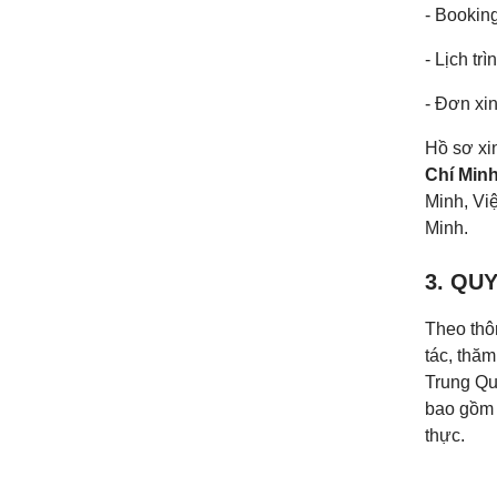
- Bookin
- Lịch tr
- Đơn xin
Hồ sơ xi
Chí Min
Minh, Vi
Minh.
3. QU
Theo thô
tác, thăm
Trung Qu
bao gồm 
thực.