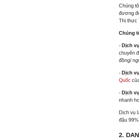
Chúng tô
đương đơ
Thị thực
Chúng tô
-
Dịch vụ
chuyến đ
đồng/ ng
-
Dịch vụ
Quốc
của
-
Dịch vụ
nhanh hơn
Dịch vụ l
đậu 99%
2. DA