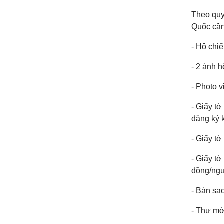
Theo quy
Quốc cần
- Hộ chiế
- 2 ảnh h
- Photo v
- Giấy t
đăng ký k
- Giấy t
- Giấy tờ
đồng/ngư
- Bản sa
- Thư mời