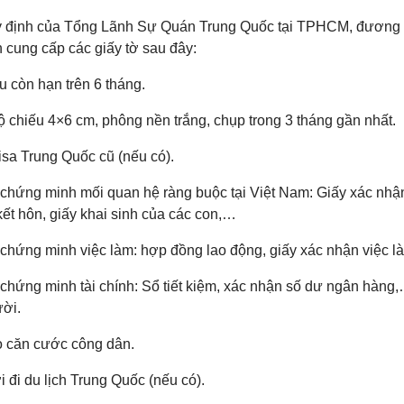
 định của Tổng Lãnh Sự Quán Trung Quốc tại TPHCM, đương đ
 cung cấp các giấy tờ sau đây:
u còn hạn trên 6 tháng.
ộ chiếu 4×6 cm, phông nền trắng, chụp trong 3 tháng gần nhất.
isa Trung Quốc cũ (nếu có).
ờ chứng minh mối quan hệ ràng buộc tại Việt Nam: Giấy xác nhận
ết hôn, giấy khai sinh của các con,…
ờ chứng minh việc làm: hợp đồng lao động, giấy xác nhận việc 
 chứng minh tài chính: Sổ tiết kiệm, xác nhận số dư ngân hàng,…
ời.
o căn cước công dân.
 đi du lịch Trung Quốc (nếu có).