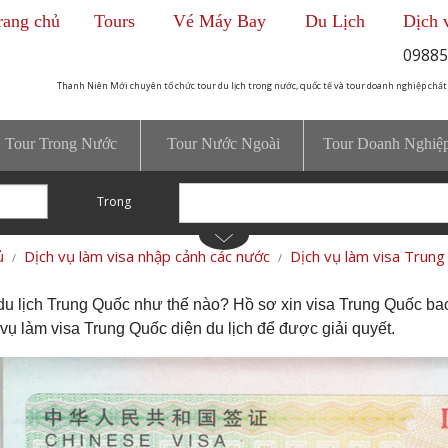
rang chủ
Tours
Vé Máy Bay
Du Lịch
Dịch 
09885
Thanh Niên Mới chuyên tổ chức tour du lịch trong nước, quốc tế và tour doanh nghiệp chất
Tour Trong Nước
Tour Nước Ngoài
Tour Doanh Nghiệ
Trong
ủ
Dịch vụ làm visa nhập cảnh các nước
Dịch vụ làm visa Trung
 du lịch Trung Quốc như thế nào? Hồ sơ xin visa Trung Quốc b
vụ làm visa Trung Quốc diện du lịch để được giải quyết.