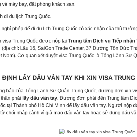
g vé máy bay, đặt phòng khách sạn.
ình đi du lịch Trung Quốc.
 nghỉ phép để đi du lịch Trung Quốc có xác nhận của thủ trưởng
n visa Trung Quốc được nộp tại
Trung tâm Dịch vụ Tiếp nhận 
h
(địa chỉ: Lầu 16, SaiGon Trade Center, 37 Đường Tôn Đức Th
ệt Nam). Cơ quan xét duyệt visa Trung Quốc là Tổng Lãnh Sự 
Y ĐỊNH LẤY DẤU VÂN TAY KHI XIN VISA TRUN
ng báo của Tổng Lãnh Sự Quán Trung Quốc, đương đơn xin visa
 thân phải
lấy dấu vân tay
. Đương đơn phải đến Trung tâm Dịc
ốc tại Thành phố Hồ Chí Minh để lấy dấu vân tay. Người nộp đ
từ chối nhập cảnh vì giả mạo dấu vân tay hoặc sử dụng dấu vân