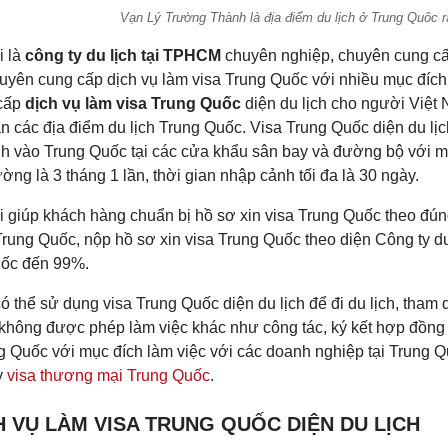
Vạn Lý Trường Thành là địa điểm du lịch ở Trung Quôc rấ
i là
công ty du lịch tại TPHCM
chuyên nghiệp, chuyên cung cấp 
uyên cung cấp dịch vụ làm visa Trung Quốc với nhiều mục đích 
 cấp
dịch vụ làm visa Trung Quốc
diện du lịch cho người Việt
 các địa điểm du lịch Trung Quốc. Visa Trung Quốc diện du lịch
h vào Trung Quốc tại các cửa khẩu sân bay và đường bộ với mụ
ờng là 3 tháng 1 lần, thời gian nhập cảnh tối đa là 30 ngày.
i giúp khách hàng chuẩn bị hồ sơ xin visa Trung Quốc theo đún
Trung Quốc, nộp hồ sơ xin visa Trung Quốc theo diện Công ty du l
ốc đến 99%.
ó thể sử dụng visa Trung Quốc diện du lịch để đi du lịch, tham 
không được phép làm việc khác như công tác, ký kết hợp đồn
 Quốc với mục đích làm việc với các doanh nghiệp tại Trung Qu
y
visa thương mại Trung Quốc
.
CH VỤ LÀM VISA TRUNG QUỐC DIỆN DU LỊCH