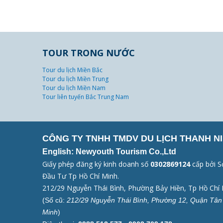
TOUR TRONG NƯỚC
Tour du lịch Miền Bắc
Tour du lịch Miền Trung
Tour du lịch Miền Nam
Tour liên tuyến Bắc Trung Nam
CÔNG TY TNHH TMDV DU LỊCH THANH NI
English: Newyouth Tourism Co.,Ltd
Giấy phép đăng ký kinh doanh số
0302869124
cấp bởi S
Đầu Tư Tp Hồ Chí Minh.
212/29 Nguyễn Thái Bình, Phường Bảy Hiền, Tp Hồ Chí 
(Số cũ:
212/29 Nguyễn Thái Bình, Phường 12, Quận Tân 
Minh
)