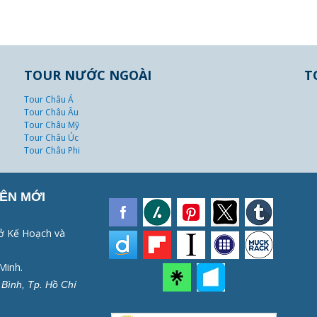
TOUR NƯỚC NGOÀI
T
Tour Châu Á
Tour Châu Âu
Tour Châu Mỹ
Tour Châu Úc
Tour Châu Phi
ÊN MỚI
ở Kế Hoạch và
Minh.
Bình, Tp. Hồ Chí