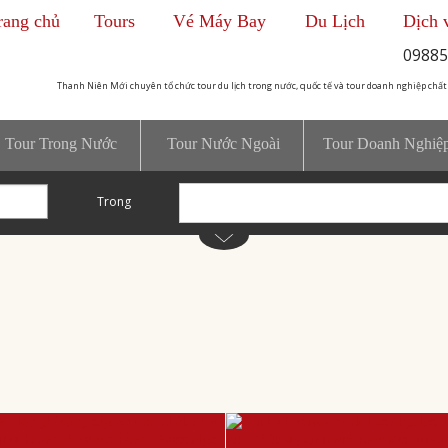
rang chủ
Tours
Vé Máy Bay
Du Lịch
Dịch 
09885
Thanh Niên Mới chuyên tổ chức tour du lịch trong nước, quốc tế và tour doanh nghiệp chất
Tour Trong Nước
Tour Nước Ngoài
Tour Doanh Nghiệ
Trong