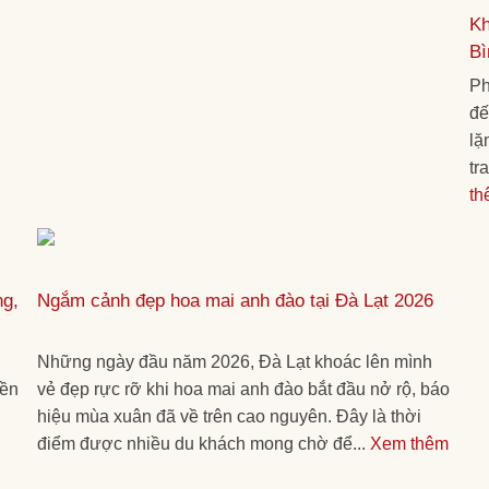
Kh
Bì
Ph
đế
lặ
tr
th
ng,
Ngắm cảnh đẹp hoa mai anh đào tại Đà Lạt 2026
Những ngày đầu năm 2026, Đà Lạt khoác lên mình
yền
vẻ đẹp rực rỡ khi hoa mai anh đào bắt đầu nở rộ, báo
hiệu mùa xuân đã về trên cao nguyên. Đây là thời
điểm được nhiều du khách mong chờ để...
Xem thêm