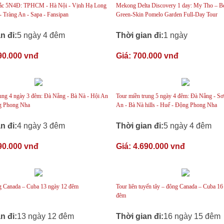
Bắc 5N4Đ: TPHCM - Hà Nội - Vịnh Hạ Long
Mekong Delta Discovery 1 day: My Tho – B
- Tràng An - Sapa - Fansipan
Green-Skin Pomelo Garden Full-Day Tour
n đi:
5 ngày 4 đêm
Thời gian đi:
1 ngày
90.000 vnđ
Giá:
700.000 vnđ
rung 4 ngày 3 đêm: Đà Nẵng - Bà Nà - Hội An
Tour miền trung 5 ngày 4 đêm: Đà Nẵng - Sơ
g Phong Nha
An - Bà Nà hills - Huế - Động Phong Nha
n đi:
4 ngày 3 đêm
Thời gian đi:
5 ngày 4 đêm
90.000 vnđ
Giá:
4.690.000 vnđ
g Canada – Cuba 13 ngày 12 đêm
Tour liên tuyến tây – đông Canada – Cuba 16
đêm
n đi:
13 ngày 12 đêm
Thời gian đi:
16 ngày 15 đêm