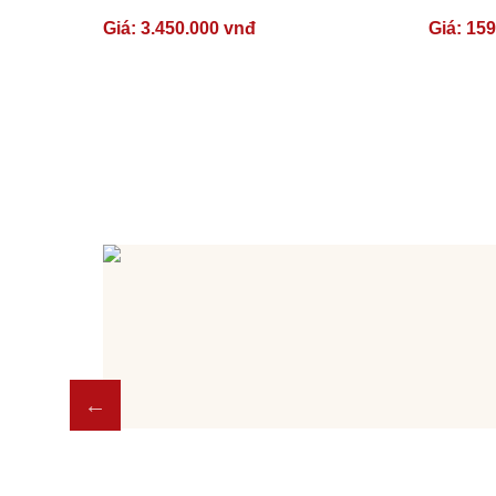
Giá:
3.450.000 vnđ
Giá:
159
luôn sẵn
u của bạn.