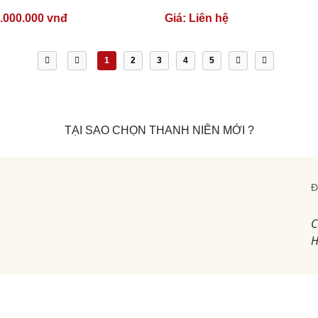
.000.000 vnđ
Giá:
Liên hệ
1
2
3
4
5
TẠI SAO CHỌN THANH NIÊN MỚI ?
Đ
C
H