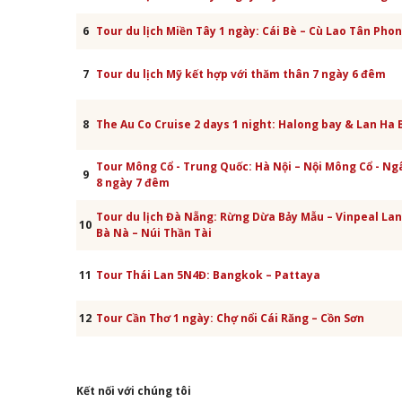
6
Tour du lịch Miền Tây 1 ngày: Cái Bè – Cù Lao Tân Pho
7
Tour du lịch Mỹ kết hợp với thăm thân 7 ngày 6 đêm
8
The Au Co Cruise 2 days 1 night: Halong bay & Lan Ha 
Tour Mông Cổ - Trung Quốc: Hà Nội – Nội Mông Cổ - Ng
9
8 ngày 7 đêm
Tour du lịch Đà Nẵng: Rừng Dừa Bảy Mẫu – Vinpeal La
10
Bà Nà – Núi Thần Tài
11
Tour Thái Lan 5N4Đ: Bangkok – Pattaya
12
Tour Cần Thơ 1 ngày: Chợ nổi Cái Răng – Cồn Sơn
Kết nối với chúng tôi