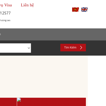
vụ Visa
Liên hệ
12577
 lượng cao.
p
Tìm Kiếm