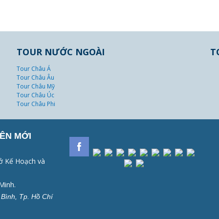
TOUR NƯỚC NGOÀI
T
Tour Châu Á
Tour Châu Âu
Tour Châu Mỹ
Tour Châu Úc
Tour Châu Phi
ÊN MỚI
ở Kế Hoạch và
Minh.
Bình, Tp. Hồ Chí