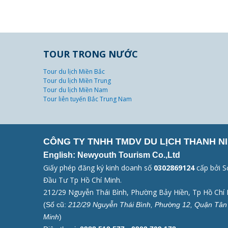
TOUR TRONG NƯỚC
Tour du lịch Miền Bắc
Tour du lịch Miền Trung
Tour du lịch Miền Nam
Tour liên tuyến Bắc Trung Nam
CÔNG TY TNHH TMDV DU LỊCH THANH NI
English: Newyouth Tourism Co.,Ltd
Giấy phép đăng ký kinh doanh số
0302869124
cấp bởi S
Đầu Tư Tp Hồ Chí Minh.
212/29 Nguyễn Thái Bình, Phường Bảy Hiền, Tp Hồ Chí 
(Số cũ:
212/29 Nguyễn Thái Bình, Phường 12, Quận Tân 
Minh
)