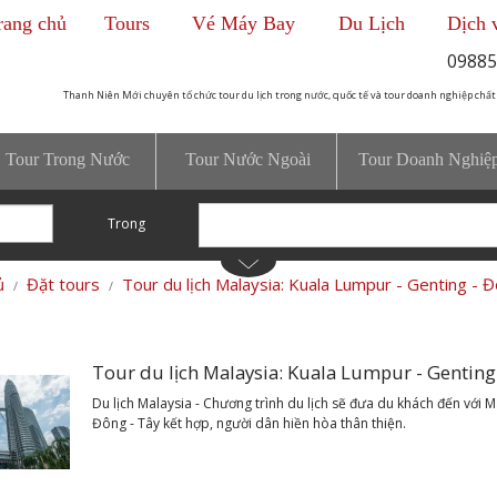
rang chủ
Tours
Vé Máy Bay
Du Lịch
Dịch 
09885
Thanh Niên Mới chuyên tổ chức tour du lịch trong nước, quốc tế và tour doanh nghiệp chất
Tour Trong Nước
Tour Nước Ngoài
Tour Doanh Nghiệ
Trong
ủ
Đặt tours
Tour du lịch Malaysia: Kuala Lumpur - Genting - 
Tour du lịch Malaysia: Kuala Lumpur - Genting
Du lịch Malaysia - Chương trình du lịch sẽ đưa du khách đến với M
Đông - Tây kết hợp, người dân hiền hòa thân thiện.