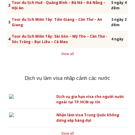
Tour du lịch Huế - Quảng Bình – Bà Nà – Đà Nẵng –
5 ngày 4
2
Hội An
đêm
Tour du lịch Miền Tây: Tiền Giang – Cần Thơ – An
3 ngày 2
3
Giang
đêm
Tour du lịch Miền Tây: Sài Gòn – Mỹ Tho – Cần Thơ -
4
4 ngày
Sóc Trăng – Bạc Liêu – Cà Mau
View all
Dịch vụ làm visa nhập cảnh các nước
Dịch vụ gia hạn visa cho người nước
ngoài tại TP.HCM uy tín
Nhận làm visa Trung Quốc không
đứng xếp hàng đợi
View all