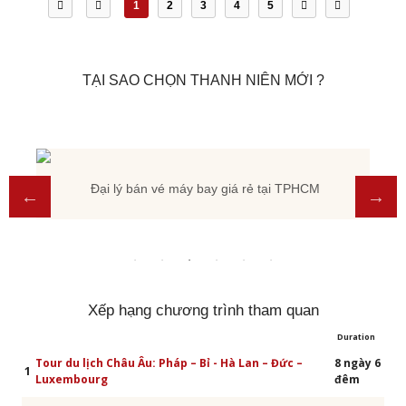
1
2
3
4
5
TẠI SAO CHỌN THANH NIÊN MỚI ?
Đại lý bán vé máy bay giá rẻ tại TPHCM
Xếp hạng chương trình tham quan
Duration
Tour du lịch Châu Âu: Pháp – Bỉ - Hà Lan – Đức –
8 ngày 6
1
Luxembourg
đêm