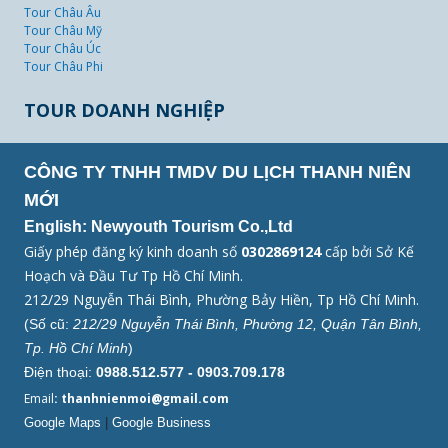
Tour Châu Âu
Tour Châu Mỹ
Tour Châu Úc
Tour Châu Phi
TOUR DOANH NGHIỆP
CÔNG TY TNHH TMDV DU LỊCH THANH NIÊN
MỚI
English: Newyouth Tourism Co.,Ltd
Giấy phép đăng ký kinh doanh số
0302869124
cấp bởi Sở Kế
Hoạch và Đầu Tư Tp Hồ Chí Minh.
212/29 Nguyễn Thái Bình, Phường Bảy Hiền, Tp Hồ Chí Minh.
(Số cũ:
212/29 Nguyễn Thái Bình, Phường 12, Quận Tân Bình,
Tp. Hồ Chí Minh
)
Điện thoại:
0988.512.577 - 0903.709.178
Email
: thanhnienmoi@gmail.com
Google Maps
|
Google Business