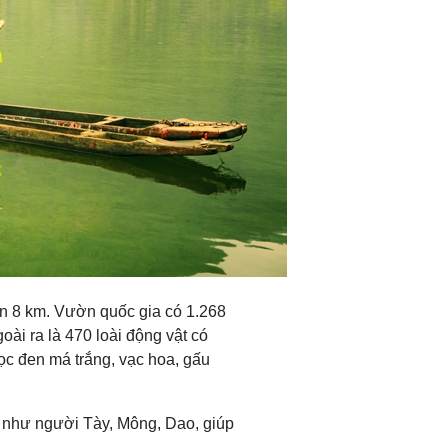
gần 8 km. Vườn quốc gia có 1.268
goài ra là 470 loài động vật có
ọc đen má trắng, vạc hoa, gấu
ố như người Tày, Mông, Dao, giúp