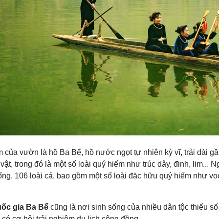
 của vườn là hồ Ba Bể, hồ nước ngọt tự nhiên kỳ vĩ, trải dài 
 vật, trong đó là một số loài quý hiếm như trúc dây, đinh, lim... N
ng, 106 loài cá, bao gồm một số loài đặc hữu quý hiếm như vo
ốc gia Ba Bể
cũng là nơi sinh sống của nhiều dân tộc thiểu s
có cơ hội trải nghiệm du lịch cộng đồng.