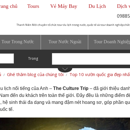
rang chủ
Tours
Vé Máy Bay
Du Lịch
Dịch 
09885
Thanh Niên Mới chuyên tổ chức tour du lịch trong nước, quốc tế và tour doanh nghiệp chất
Tour Trong Nước
Tour Nước Ngoài
Tour Doanh Nghiệ
Trong
ủ
Ghé thăm blog của chúng tôi
Top 10 vườn quốc gia đẹp nhấ
u lịch nổi tiếng của Anh –
The Culture Trip
– đã giới thiệu dan
 Nam đến du khách trên toàn thế giới. Đây đều là những điểm đ
, hệ sinh thái đa dạng và mang đậm nét hoang sơ, góp phần quả
uốc tế.