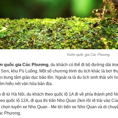
Vườn quốc gia Cúc Phương
n quốc gia Cúc Phương
, du khách có thể đi bộ đường dài tr
Sơn, khu Pù Luông. Một số chương trình du lịch khác là bơi th
 trung tâm giáo dục bảo tồn. Ngoài ra là du lịch sinh thái với 
ìm hiểu nét văn hóa bản địa.
 đi từ Hà Nội, du khách theo quốc lộ 1A đi về phía thành phố N
heo quốc lộ 12A, đi qua thị trấn Nho Quan 2km rồi rẽ trái vào 
 chọn tuyến xe Nho Quan - Me tới bến xe Nho Quan và di chuyể
úc Phương.