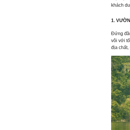
khách du 
1. VƯỜN
Đứng đầu
vôi với t
địa chất,