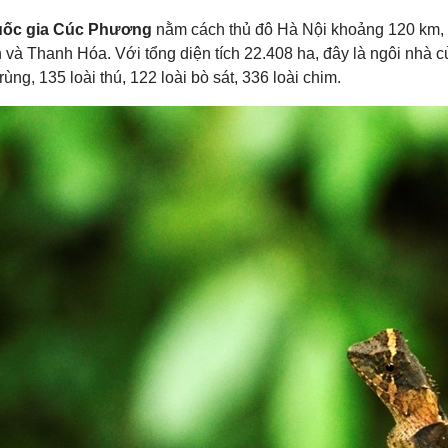
ốc gia Cúc Phương
nằm cách thủ đô Hà Nội khoảng 120 km, t
và Thanh Hóa. Với tổng diện tích 22.408 ha, đây là ngôi nhà c
trùng, 135 loài thú, 122 loài bò sát, 336 loài chim.