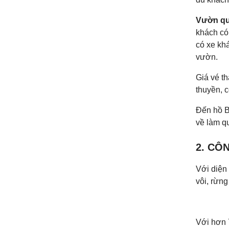
Vườn qu
khách có
có xe kh
vườn.
Giá vé t
thuyền, c
Đến hồ B
về làm q
2. CÔ
Với diện
vôi, rừng
Với hơn 7