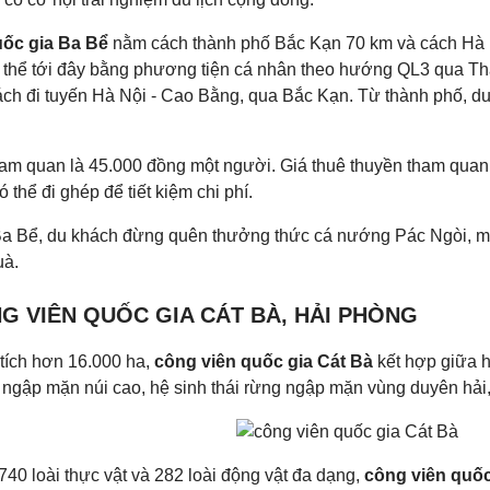
ốc gia Ba Bể
nằm cách thành phố Bắc Kạn 70 km và cách Hà 
 thể tới đây bằng phương tiện cá nhân theo hướng QL3 qua T
ách đi tuyến Hà Nội - Cao Bằng, qua Bắc Kạn. Từ thành phố, du 
ham quan là 45.000 đồng một người. Giá thuê thuyền tham quan
ó thể đi ghép để tiết kiệm chi phí.
a Bể, du khách đừng quên thưởng thức cá nướng Pác Ngòi, m
uà.
NG VIÊN QUỐC GIA CÁT BÀ, HẢI PHÒNG
 tích hơn 16.000 ha,
công viên quốc gia Cát Bà
kết hợp giữa h
 ngập mặn núi cao, hệ sinh thái rừng ngập mặn vùng duyên hải,
40 loài thực vật và 282 loài động vật đa dạng,
công viên quốc