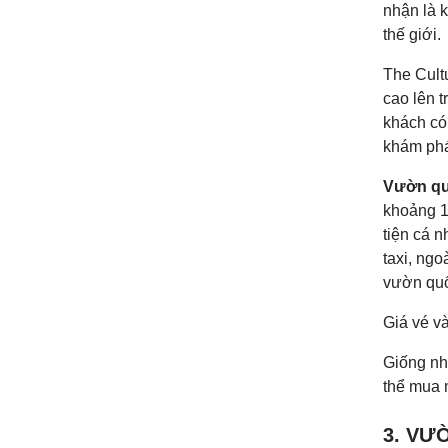
nhận là 
thế giới.
The Cult
cao lên 
khách có 
khám phá 
Vườn qu
khoảng 1
tiện cá n
taxi, ng
vườn quố
Giá vé v
Giống nh
thể mua 
3. VƯ