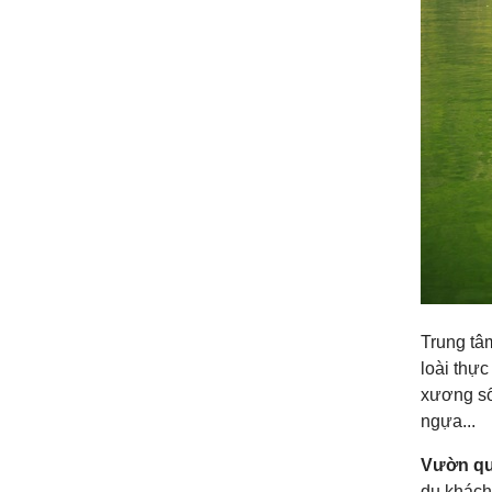
Trung tâm
loài thực
xương số
ngựa...
Vườn qu
du khách 