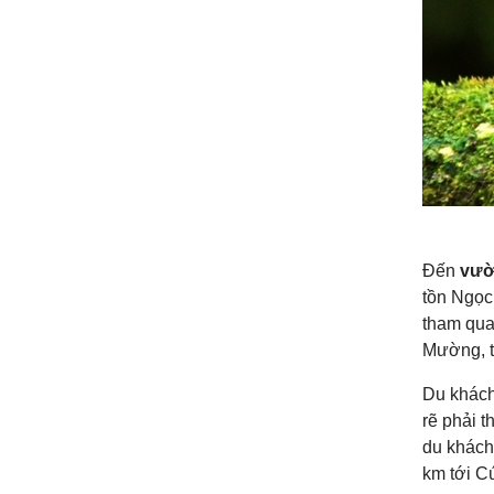
Đến
vườ
tồn Ngọc 
tham quan
Mường, t
Du khách
rẽ phải t
du khách
km tới C