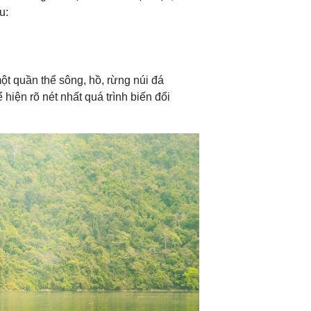
u:
một quần thể sông, hồ, rừng núi đá
hiện rõ nét nhất quá trình biến đổi