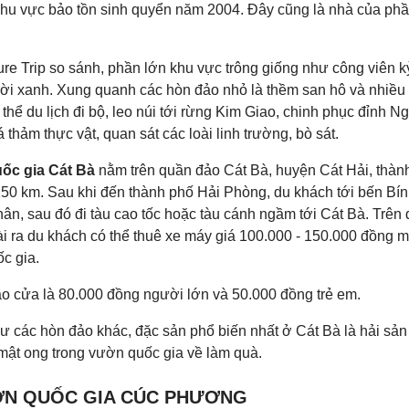
khu vực bảo tồn sinh quyển năm 2004. Đây cũng là nhà của phần
ure Trip so sánh, phần lớn khu vực trông giống như công viên 
trời xanh. Xung quanh các hòn đảo nhỏ là thềm san hô và nhiề
thể du lịch đi bộ, leo núi tới rừng Kim Giao, chinh phục đỉnh 
thảm thực vật, quan sát các loài linh trường, bò sát.
ốc gia Cát Bà
nằm trên quần đảo Cát Bà, huyện Cát Hải, thàn
50 km. Sau khi đến thành phố Hải Phòng, du khách tới bến Bín
hân, sau đó đi tàu cao tốc hoặc tàu cánh ngầm tới Cát Bà. Trên
oài ra du khách có thể thuê xe máy giá 100.000 - 150.000 đồng 
c gia.
ào cửa là 80.000 đồng người lớn và 50.000 đồng trẻ em.
ư các hòn đảo khác, đặc sản phổ biến nhất ở Cát Bà là hải sản 
mật ong trong vườn quốc gia về làm quà.
ỜN QUỐC GIA CÚC PHƯƠNG