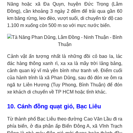
Năng hoặc xã Đa Quyn, huyện Đức Trọng (Lâm
Đồng), cần khoảng 3 ngày 2 đêm để trải qua gần 60
km băng rừng, leo đèo, vượt suối, di chuyển từ độ cao
1.100 m xuống còn 500 m so với mực nước biển.
Cảnh vật ấn tượng nhất là những đồi cỏ bao la, lác
đác hàng thông xanh rì, xa xa là mây trời lảng bảng,
cảnh quan kỳ vĩ mà yên bình như tranh vẽ. Điểm cuối
của hành trình là xã Phan Dũng, sau đó đón xe ôm ra
ngã tư Liên Hương (Tuy Phong, Bình Thuận) để đón
xe khách di chuyển về TP HCM hoặc tỉnh khác.
10. Cánh đồng quạt gió, Bạc Liêu
Từ thành phố Bạc Liêu theo đường Cao Văn Lầu đi ra
phía biển, ở địa phận ấp Biển Đông A, xã Vĩnh Trạch