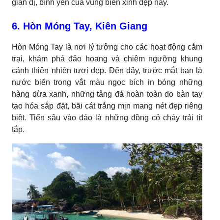
giản dị, bình yên của vùng biển xinh đẹp này.
6. Hòn Móng Tay, Kiên Giang
Hòn Móng Tay là nơi lý tưởng cho các hoạt động cắm
trại, khám phá đảo hoang và chiêm ngưỡng khung
cảnh thiên nhiên tươi đẹp. Đến đây, trước mắt bạn là
nước biển trong vắt màu ngọc bích in bóng những
hàng dừa xanh, những tảng đá hoàn toàn do bàn tay
tạo hóa sắp đặt, bãi cát trắng mịn mang nét đẹp riêng
biệt. Tiến sâu vào đảo là những đồng cỏ cháy trải tít
tắp.