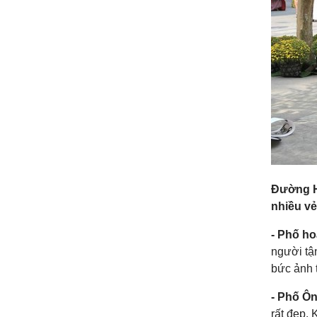
Đường H
nhiều vẻ
- Phố ho
người tậ
bức ảnh t
- Phố Ô
rất đẹp. 