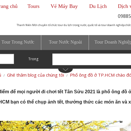
rang chủ
Tours
Vé Máy Bay
Du Lịch
Dịch 
09885
Thanh Niên Mới chuyên tổ chức tour du lịch trong nước, quốc tế và tour doanh nghiệp chất
Tour Trong Nước
Tour Nước Ngoài
Tour Doanh Nghiệ
Trong
ủ
Ghé thăm blog của chúng tôi
Phố ông đồ ở TP.HCM chào đón
điểm để mọi người đi chơi tết Tân Sửu 2021 là
phố ông đồ 
CM bạn có thể chụp ảnh tết, thưởng thức các món ăn và 