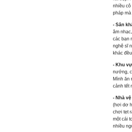
nhiều cô 
pháp mà 
- Sân kh
âm nhạc,
các bạn 
nghệ sĩ 
khác đều
- Khu vự
nướng, c
Mình ăn 
cảnh tết 
- Nhà vệ
(hơi dơ 
chơi tẹt 
một cái 
nhiều ng