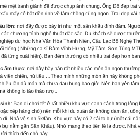
mê mệt tranh giành để được chụp ảnh chung. Ông Đồ đẹp trai và 
xấu mấy cô bắt đền rinh về làm chồng cũng ngon. Trai đẹp xài 
ấu lớn:
nơi đây được bày trí như một sân khấu đình đám. Ngườ
 các chương trình nghệ thuật đặc sắc. Du khách sẽ được thưởng
nghiệp dư học Nhà Văn Hóa Thanh Niên, Câu Lạc Bộ Nghệ Thuậ
nổi tiếng ( Những ca sĩ Đàm Vĩnh Hưng, Mỹ Tâm, Sơn Tùng MTP
 đã từng xuất hiện). Ban đêm thường có nhiều trai đẹp hơn ban
c ẩm thực:
nơi đây bày bán rất nhiều các món ăn ngon thường
á viên chiến, hủ tiếu,…Theo mình những món ăn này không pho
nhiều lần dủ món mà chưa đau bụng bao giờ. Nên bạn yên tâ
mà không lo tào tháo rượt.
 sinh:
Bạn đi chơi tết ở rất nhiều khu vực canh cánh trong lòng
hoặc xếp hàng chờ) nên mỗi khi du xuân ăn không dám ăn, uố
ra đi. Nhà vệ sinh 5k/lần. Khu vực này có 2 cái to bự (một cái
to bự nằm gần Sân Khấu). Nhớ mang theo tiền lẽ là được. Nhà v
ười thích đến chỗ này.