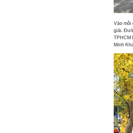
Vào mỗi d
giải. Đư
TPHCM h
Minh Kha