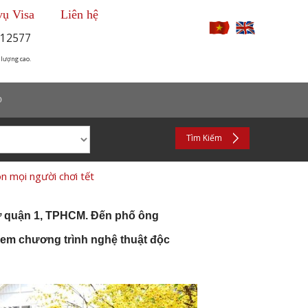
vụ Visa
Liên hệ
12577
 lượng cao.
p
Tìm Kiếm
 mọi người chơi tết
ở quận 1, TPHCM
. Đến phố ông
xem chương trình nghệ thuật độc