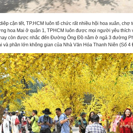
iêp cận tết, TP.HCM luôn tổ chức rất nhiều hội hoa xuân, chợ tế
ờng hoa Mai ở quận 1, TPHCM luôn được mọi người yêu thích
ay còn được nhắc đến Đường Ông Đồ nằm ở ngả 3 đường Ph
i và phần lớn không gian của Nhà Văn Hóa Thanh Niên (Số 