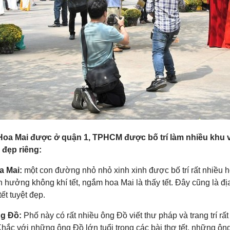
oa Mai được ở quận 1, TPHCM được bố trí làm nhiều khu 
 đẹp riêng:
a Mai:
một con đường nhỏ nhỏ xinh xinh được bố trí rất nhiều h
n hưởng không khí tết, ngắm hoa Mai là thấy tết. Đây cũng là đ
ết tuyệt đẹp.
ng Đồ:
Phố này có rất nhiều ông Đồ viết thư pháp và trang trí rất
Khắc với những ông Đồ lớn tuổi trong các bài thơ tết, những ôn