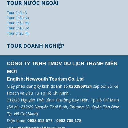
TOUR NƯỚC NGOÀI
Tour Châu Á
Tour Châu Âu
Tour Châu Mỹ
Tour Châu Úc
Tour Châu Phi
TOUR DOANH NGHIỆP
CÔNG TY TNHH TMDV DU LỊCH THANH NIÊN
MỚI
English: Newyouth Tourism Co.,Ltd
Giấy phép đăng ký kinh doanh số
0302869124
cấp bởi Sở Kế
Hoạch và Đầu Tư Tp Hồ Chí Minh.
212/29 Nguyễn Thái Bình, Phường Bảy Hiền, Tp Hồ Chí Minh.
(Số cũ:
212/29 Nguyễn Thái Bình, Phường 12, Quận Tân Bình,
Tp. Hồ Chí Minh
)
Điện thoại:
0988.512.577 - 0903.709.178