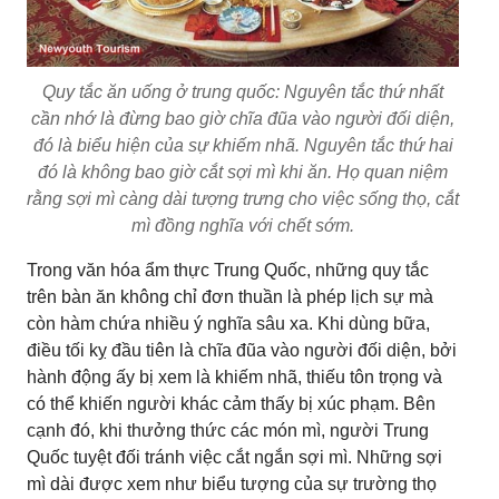
Quy tắc ăn uống ở trung quốc: Nguyên tắc thứ nhất
cần nhớ là đừng bao giờ chĩa đũa vào người đối diện,
đó là biểu hiện của sự khiếm nhã. Nguyên tắc thứ hai
đó là không bao giờ cắt sợi mì khi ăn. Họ quan niệm
rằng sợi mì càng dài tượng trưng cho việc sống thọ, cắt
mì đồng nghĩa với chết sớm.
Trong văn hóa ẩm thực Trung Quốc, những quy tắc
trên bàn ăn không chỉ đơn thuần là phép lịch sự mà
còn hàm chứa nhiều ý nghĩa sâu xa. Khi dùng bữa,
điều tối kỵ đầu tiên là chĩa đũa vào người đối diện, bởi
hành động ấy bị xem là khiếm nhã, thiếu tôn trọng và
có thể khiến người khác cảm thấy bị xúc phạm. Bên
cạnh đó, khi thưởng thức các món mì, người Trung
Quốc tuyệt đối tránh việc cắt ngắn sợi mì. Những sợi
mì dài được xem như biểu tượng của sự trường thọ