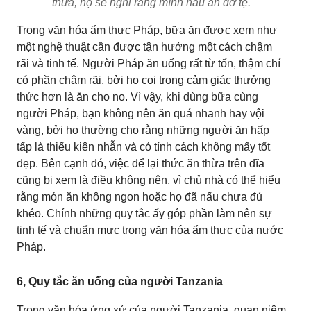
thừa, họ sẽ nghĩ rằng mình nấu ăn dở tệ.
Trong văn hóa ẩm thực Pháp, bữa ăn được xem như
một nghệ thuật cần được tận hưởng một cách chậm
rãi và tinh tế. Người Pháp ăn uống rất từ tốn, thậm chí
có phần chậm rãi, bởi họ coi trọng cảm giác thưởng
thức hơn là ăn cho no. Vì vậy, khi dùng bữa cùng
người Pháp, bạn không nên ăn quá nhanh hay vội
vàng, bởi họ thường cho rằng những người ăn hấp
tấp là thiếu kiên nhẫn và có tính cách không mấy tốt
đẹp. Bên cạnh đó, việc để lại thức ăn thừa trên đĩa
cũng bị xem là điều không nên, vì chủ nhà có thể hiểu
rằng món ăn không ngon hoặc họ đã nấu chưa đủ
khéo. Chính những quy tắc ấy góp phần làm nên sự
tinh tế và chuẩn mực trong văn hóa ẩm thực của nước
Pháp.
6, Quy tắc ăn uống của người Tanzania
Trong văn hóa ứng xử của người Tanzania, quan niệm